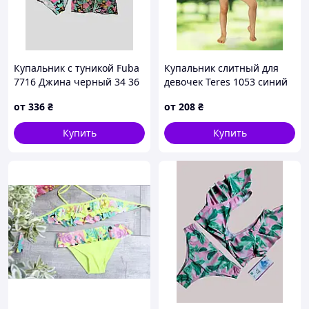
Купальник с туникой Fuba
Купальник слитный для
7716 Джина черный 34 36
девочек Teres 1053 синий
38 40 42 УКР размеры
28 30 32 34 УКР размеры
от
336
₴
от
208
₴
Купить
Купить