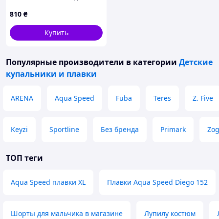
см, 3E1E4618T2
810
₴
Купить
Популярные производители
в категории
Детские
купальники и плавки
ARENA
Aqua Speed
Fuba
Teres
Z. Five
Keyzi
Sportline
Без бренда
Primark
Zo
ТОП теги
Aqua Speed плавки XL
Плавки Aqua Speed Diego 152
Шорты для мальчика в магазине
Лупилу костюм