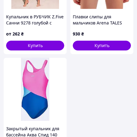
Купальник в РУБЧИК Z.Five
Плавки слипы для
Санни 9278 голубой с
мальчиков Arena TALES
черным 30 32 34 36 38 УКР
SWIM BRIEFS
от
262
₴
930
₴
размеры
Купить
Купить
Закрытый купальник для
бассейна Аква Спид 140