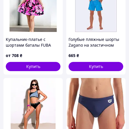
Купальник-платье с
Голубые пляжные шорты
шортами баталы FUBA
Zagano на эластичном
25129-1 розовый 62 64 66
поясе, T43422MB0
от
708
₴
665
₴
68 70 УКР размеры
Купить
Купить