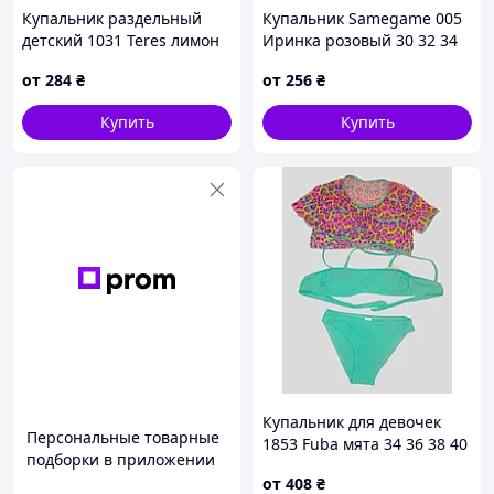
Купальник раздельный
Купальник Samegame 005
детский 1031 Teres лимон
Иринка розовый 30 32 34
28 30 32 34 УКР размеры
36 38 УКР размеры
от
284
₴
от
256
₴
Купить
Купить
Купальник для девочек
Персональные товарные
1853 Fuba мята 34 36 38 40
подборки в приложении
42 УКР размеры
от
408
₴