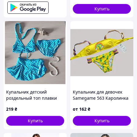
Купить
Купальник детский
Купальник для девочек
роздельный топ плавки
Samegame 563 Каролинка
парео-юбка в горошек 4
лимон 34 36 38 40 42 УКР
219
₴
от
162
₴
года голубой (KD-GRblu4)
размеры
Купить
Купить