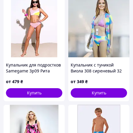
Купальник для подростков
Купальник с туникой
Samegame 3р09 Рита
Виола 308 сиреневый 32
розовый 32 34 36 38 40 УКР
34 36 40 УКР размеры
от
479
₴
от
349
₴
размеры
Купить
Купить