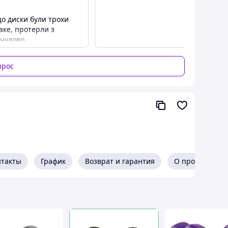
 весом 140 кг
о диски були трохи
таке, протерли з
 чудово
йки.
прос
нтакты
График
Возврат и гарантия
О продавце