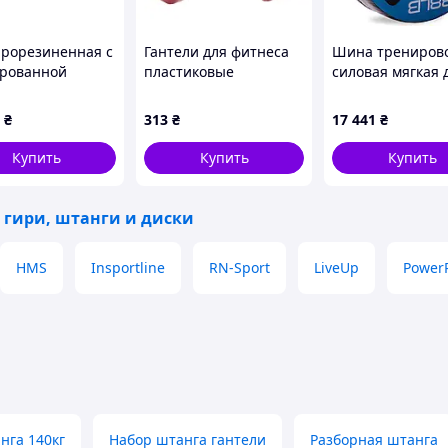
прорезиненная с
Гантели для фитнеса
Шина трениров
рованной
пластиковые
силовая мягкая 
 36 кг
Champion TA-9820-1
кроссфита Zelart 
2шт 1кг цвета в
2610-40 40кг си
₴
313
₴
17 441
₴
ассортименте
Купить
Купить
Купить
 гири, штанги и диски
HMS
Insportline
RN-Sport
LiveUp
Power
нга 140кг
Набор штанга гантели
Разборная штанга