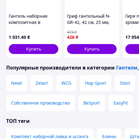
Гантель наборная
Гриф гантельный N-
Гиря 
композитная в
GR-42, 42 см, 25 мм,
хроми
пластиковой оболочке
ABS
ручкой
473
₴
Rock pro 13 кг NE-PL-G-
1 031
.40
₴
426
₴
17 054
013
Купить
Купить
Популярные производители
в категории
Гантели,
Newt
Zelart
WCG
Hop-Sport
Stein
Собственное производство
BeSport
EasyFit
ТОП теги
Комплект наборной лавка и штанга
Блины
Шта