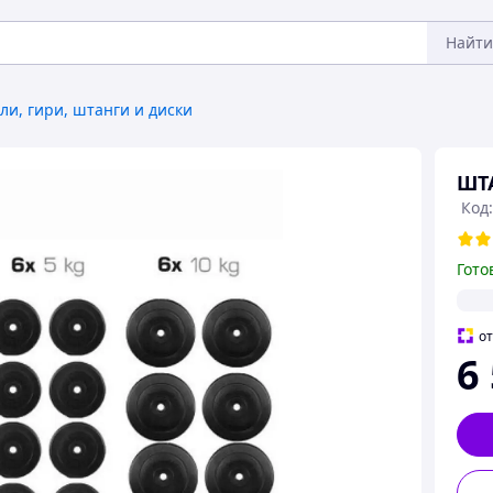
Найти
ли, гири, штанги и диски
ШТА
Код:
Гото
о
6