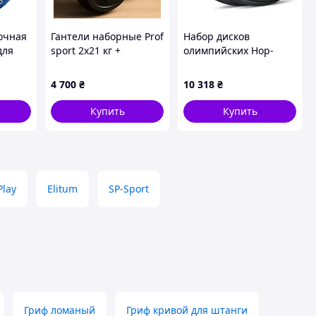
очная
Гантели наборные Prof
Набор дисков
для
sport 2х21 кг +
олимпийских Hop-
FI-
Перчатки. Защитное
Sport 2 х 25кг
ний
покрытие
4 700
₴
10 318
₴
Купить
Купить
Play
Elitum
SP-Sport
Гриф ломаный
Гриф кривой для штанги