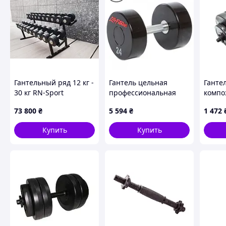
Гантельный ряд 12 кг -
Гантель цельная
Ганте
30 кг RN-Sport
профессиональная
компо
(Фарбований)
для фитнеса с
пласт
73 800
₴
5 594
₴
1 472
полиуретановым
Rock p
покрытием LIFE
023
Купить
Купить
FITNESS GA-80081-24, 1
шт 24 кг