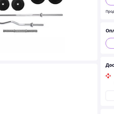
Прод
Оп
Дос