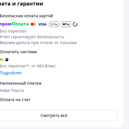
ата и гарантии
Безопасная оплата картой
Без переплат
Prom гарантирует безопасность
Вернем деньги при отказе от посылки
Оплатить частями
Без переплат*, от 660 ₴/мес.
Подробнее
Наложенный платеж
03.02.2026
08
Нова Пошта
Денис С.
Євгеній Ч.
Куплено на Prom.ua
Куплено на Pr
Оплата на счет
Для домашніх тренувань саме
Все добре
то 👍
Смотреть всё