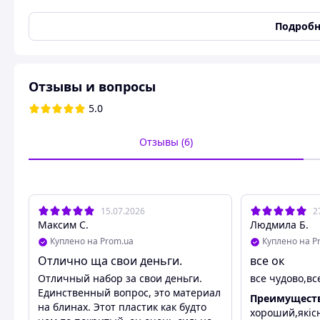
Вес
140 кг
Подробн
Тип грифа
Прямой
Покрытие блинов
Пластик
Замки
Гайка
Отзывы и вопросы
Цвет
Черный
5.0
Динамическая нагрузка
140 кг
Состояние
Новое
Отзывы (6)
Штанга + Гантели Наб
15.07.2026
2
Первоклассные бодибилдинговые Штанги + Гантели, пре
Максим С.
Людмила Б.
подобранные параметры для наиболее требовательных п
Куплено на Prom.ua
Куплено на P
Набор включает набор высококачественных дисков. Диск
Отлично ща свои деньги.
все ок
при падении, не разрушали полов, плиток, панелей и т.д.
Отличный набор за свои деньги.
все чудово,вс
Эти диски могут быть использованы для занятий бодибил
Единственный вопрос, это материал
Преимущест
реабилитации.
на блинах. Этот пластик как будто
хороший,якіс