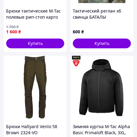
Отличный выбор для военных, охранников,
страйкболистов, любителей туризма и активного
Брюки тактические M-Tac
Тактический реглан хб
отдыха. Подходит как для боевых задач, так и для
полевые рип-стоп карго
свинца БАТАЛЫ
повседневной носки.
Multicam S/L 2008-VO
1 760
₴
1 600
₴
600
₴
Размеры в наличии:
44–58
Цвет: Пиксель
Купить
Купить
Гарантируем качество.
Брюки Hallyard Venlo 58
Зимняя куртка M-Tac Alpha
Brown 2324-VO
Basic Primaloft Black, 3XL,