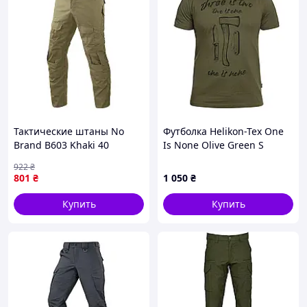
Тактические штаны No
Футболка Helikon-Tex One
Brand B603 Khaki 40
Is None Olive Green S
922
₴
801
₴
1 050
₴
Купить
Купить