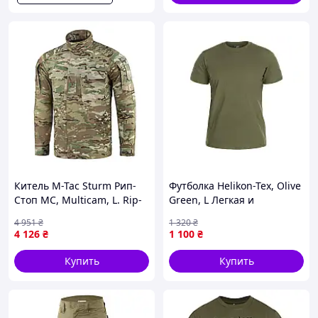
Китель M-Tac Sturm Рип-
Футболка Helikon-Tex, Olive
Стоп MC, Multicam, L. Rip-
Green, L Легкая и
Stop, эргономичный крой,
дышащая из 100% хлопка
4 951
₴
1 320
₴
Velcro.
165 г/м², идеальна для
4 126
₴
1 100
₴
повседневного и
тактического
Купить
Купить