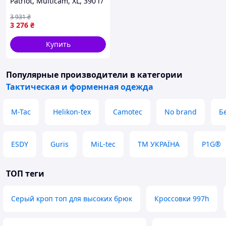
Patriot, Multicam, XL, 390 г/
м², YKK®, тактическая,
3 931
₴
военная
3 276
₴
Купить
Популярные производители
в категории
Тактическая и форменная одежда
M-Tac
Helikon-tex
Camotec
No brand
Б
ESDY
Guris
MiL-tec
ТМ УКРАЇНА
P1G®
ТОП теги
Серый кроп топ для высоких брюк
Кроссовки 997h