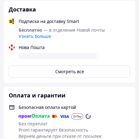
Доставка
Подписка на доставку Smart
Бесплатно
— в отделения Новой почты
Узнать больше
Нова Пошта
Смотреть всё
Тактический убакс камуфляжный с коротким рукавом
потоотводящая , ткань эластичный дышащий кулер
для военных ЗСУ
Оплата и гарантии
Тактическая футболка УБАКС с коротким
рукавом Пиксель
Безопасная оплата картой
— Векро платформы, дышащая
ткань, анатомический крой.
Без переплат
Оплата после получения
Prom гарантирует безопасность
Вернем деньги при отказе от посылки