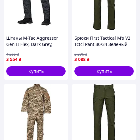
Штаны M-Tac Aggressor
Брюки First Tactical M’s V2
Gen II Flex, Dark Grey,
Tctcl Pant 30/34 Зеленый
36/34, Rip-Stop,
2289-VO
4 265
₴
3 396
₴
эластичные вставки,
3 554
₴
3 088
₴
Teflon.
Купить
Купить