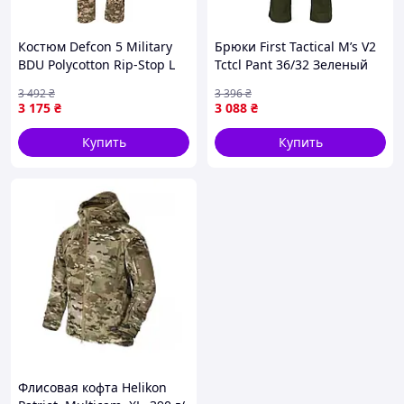
Костюм Defcon 5 Military
Брюки First Tactical M’s V2
BDU Polycotton Rip-Stop L
Tctcl Pant 36/32 Зеленый
Пиксель 1422-VO
2289-VO
3 492
₴
3 396
₴
3 175
₴
3 088
₴
Купить
Купить
Флисовая кофта Helikon