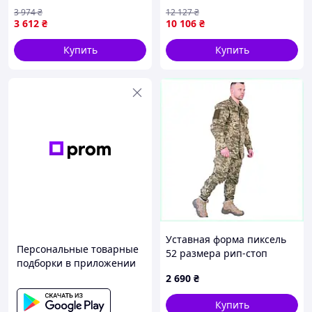
-20°C, 800г, YKK, Cordura
3 974
₴
12 127
₴
3 612
₴
10 106
₴
Купить
Купить
Уставная форма пиксель
Персональные товарные
52 размера рип-стоп
подборки в приложении
X86T8420M9
2 690
₴
Купить