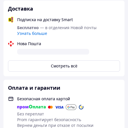
Доставка
Подписка на доставку Smart
Бесплатно
— в отделения Новой почты
Узнать больше
Нова Пошта
Смотреть всё
Тактическая футболка УБАКС с коротким рукавом
Пиксель — Велкро платформы, дышащая ткань,
анатомический крой ,Убокс пиксель
Оплата и гарантии
Тактическая футболка УБАКС с коротким
рукавом Пиксель
Безопасная оплата картой
— Векро платформы, дышащая
ткань, анатомический крой.
Без переплат
Оплата после получения
Prom гарантирует безопасность
Вернем деньги при отказе от посылки