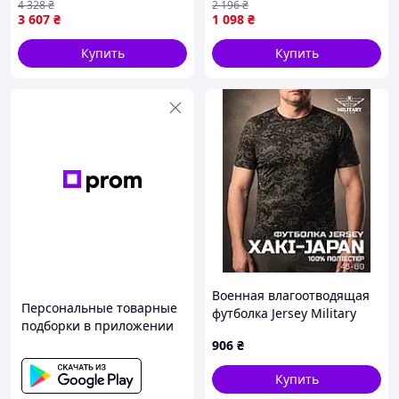
4 328
₴
2 196
₴
теплая, усиленные зоны.
влагозащитная олива c
3 607
₴
1 098
₴
капюшоном
Купить
Купить
Военная влагоотводящая
Персональные товарные
футболка Jersey Military
подборки в приложении
Хаки-JAPAN
906
₴
Купить