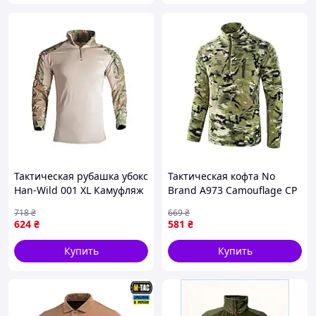
Тактическая рубашка убокс
Тактическая кофта No
Han-Wild 001 XL Камуфляж
Brand A973 Camouflage CP
(7063-57309)
2XL
718
₴
669
₴
624
₴
581
₴
Купить
Купить