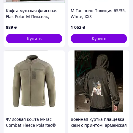
Отличный выбор для военных, охранников,
страйкболистов, любителей туризма и активного
Кофта мужская флисовая
M-Tac поло Полиция 65/35,
отдыха. Подходит как для боевых задач, так и для
Flas Polar M Пиксель,
White, XXS
повседневной носки.
87656A1A1
889
₴
1 062
₴
Размеры в наличии:
44–58
Цвет: Пиксель
Купить
Купить
Гарантируем качество.
Флисовая кофта M-Tac
Военная куртка плащевка
Combat Fleece Polartec®
хаки с принтом, армейская
200, Tan, L/L - Тактическая,
куртка тактическая