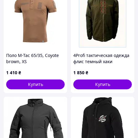
Поло M-Tac 65/35, Coyote
4Profi тактическая одежда
brown, XS
флис темный хаки
X8B6839M75
1 410
₴
1 850
₴
Купить
Купить