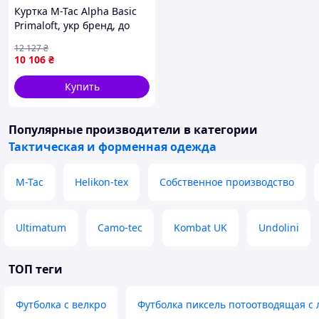
Куртка M-Tac Alpha Basic
Primaloft, укр бренд, до
-20°C, XL/R,
12 127
₴
водоотталкивающий,
10 106
₴
утеплитель Primaloft,
Cordura 300D
Купить
Популярные производители
в категории
Тактическая и форменная одежда
M-Tac
Helikon-tex
Собственное производство
Ultimatum
Camo-tec
Kombat UK
Undolini
ТОП теги
Футболка с велкро
Футболка пиксель потоотводящая с