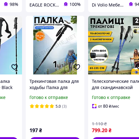
98%
100%
9
EAGLE ROCK Официальный магазин бренду
Di Volio Мебель для Дома и Сада
палка
Трекинговая палка для
Телескопические пал
0 Black
ходьбы Палка для
для скандинавской
спортивной ходьбы
ходьбы палки для
вке
Готово к отправке
Готово к отправке
трекинга
треккинга
скандинавской ходьбы
скандинавские 2 шт
80
5.0
(3)
от
₴
/мес
Profi MS 2019-1 Energ
ENERGIA Золотистый
1 110
₴
197
₴
799
.20
₴