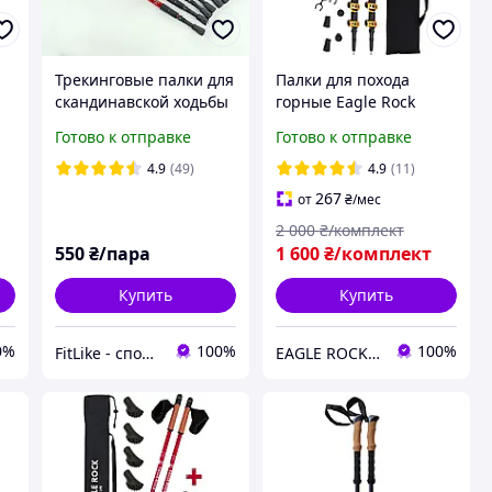
Трекинговые палки для
Палки для похода
скандинавской ходьбы
горные Eagle Rock
Aluminum Stick Anti
(оранж) Туристические
Готово к отправке
Готово к отправке
Shock скандинавские
палки для хайкинга
палки антишок
треккинга бэкпекинга
4.9
(49)
4.9
(11)
регулируемые
267
от
₴
/мес
2 000
₴/комплект
550
₴/пара
1 600
₴/комплект
Купить
Купить
0%
100%
100%
FitLike - спортивний інтернет-магазин
EAGLE ROCK Официальный магазин бренду