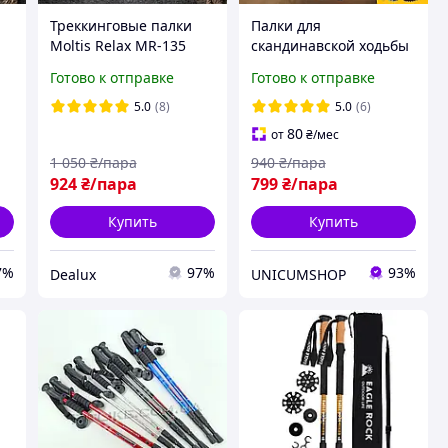
Треккинговые палки
Палки для
Moltis Relax MR-135
скандинавской ходьбы
и
Antishock
треккинговые палки
Готово к отправке
Готово к отправке
для гор туристические
для спортивной ходьбы
5.0
(8)
5.0
(6)
черные (6002)
80
от
₴
/мес
1 050
₴/пара
940
₴/пара
924
₴/пара
799
₴/пара
Купить
Купить
7%
97%
93%
Dealux
UNICUMSHOP