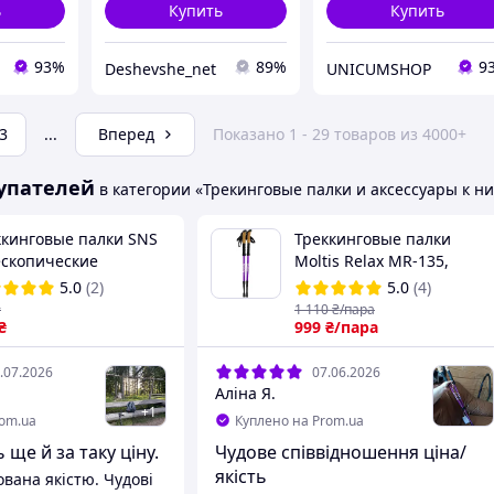
ь
Купить
Купить
93%
89%
9
Deshevshe_net
UNICUMSHOP
3
...
Вперед
Показано 1 - 29 товаров из 4000+
упателей
в категории «Трекинговые палки и аксессуары к н
ккинговые палки SNS
Треккинговые палки
ескопические
Moltis Relax MR-135,
миниевые черные
фиолетовые, Antishock
5.0
(2)
5.0
(4)
-135 см цанговый
₴
1 110
₴/пара
анизм для походов и
₴
999
₴/пара
.07.2026
07.06.2026
Аліна Я.
+
1
rom.ua
Куплено на Prom.ua
 ще й за таку ціну.
Чудове співвідношення ціна/
якість
вана якістю. Чудові