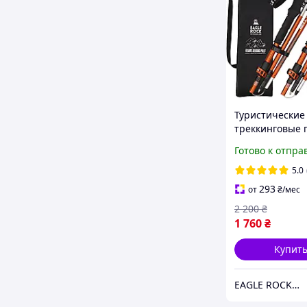
Туристические
треккинговые 
телескопическ
Готово к отпра
оранжевые Eag
для походов, д
5.0
спортивной хо
293
от
₴
/мес
2 200
₴
1 760
₴
Купит
EAGLE ROCK Официальный магазин бренду