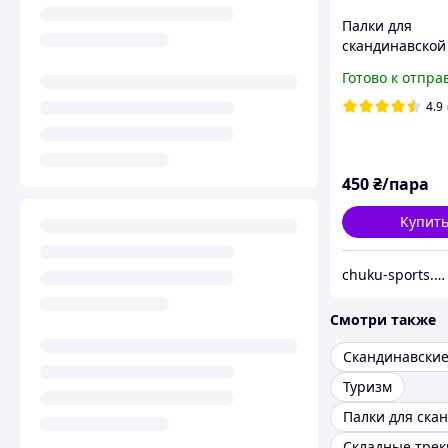
Палки для
скандинавской
2 шт. (пара) с
Готово к отпра
телескопическ
Gemini Anti-sh
4.9
трекинговые 
450
₴/пара
Купит
chuku-sports.com.ua
Смотри также
Скандинавские
Туризм