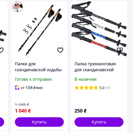
Палки для
Палка треккинговая
скандинавской ходьбы
для скандинавской
PowerPlay 9104 Lykke 80
ходьбы ENERGIA 65-
Готово к отправке
В наличии
135 см Black/White
135см цвета в
(пара)
ассортименте
104
от
₴
/мес
5.0
(1)
1 248
₴
1 040
₴
250
₴
Купить
Купить