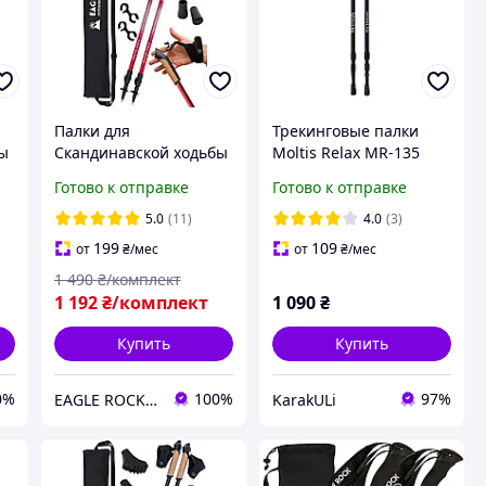
Палки для
Трекинговые палки
бы
Скандинавской ходьбы
Moltis Relax MR-135
EagleRock Нордические
Antishock LUX с
Готово к отправке
Готово к отправке
палки (цвет красный)
регулируемой длиной
скандинавские палки
и расширенными
5.0
(11)
4.0
(3)
телескопические
функциями
199
109
от
₴
/мес
от
₴
/мес
1 490
₴/комплект
1 192
₴/комплект
1 090
₴
Купить
Купить
0%
100%
97%
EAGLE ROCK Официальный магазин бренду
KarakULi