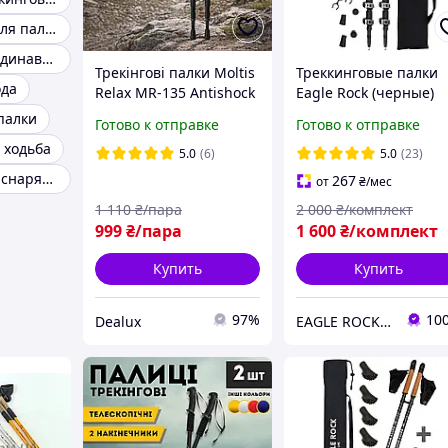
Наконечники для палок
Палки для скандинавской хотьбы
Трекінгові палки Moltis
Треккинговые палки
ода
Relax MR-135 Antishock
Eagle Rock (черные)
LUX, телескопічні, з
Туристические палки
палки
Готово к отправке
Готово к отправке
регулюванням
для ходьбы для
 ходьба
довжини, чорні
хайкинга трекинга
5.0
(6)
5.0
(23)
телескопические
Туристическое снаряжение
267
от
₴
/мес
1 110
₴/пара
2 000
₴/комплект
999
₴/пара
1 600
₴/комплект
Купить
Купить
97%
10
Dealux
EAGLE ROCK Официальный магазин бренду