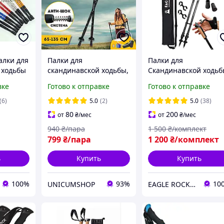
алки для
Палки для
Палки для
 ходьбы
скандинавской ходьбы,
Скандинавской ходь
ng Stick
Трекинговые палки для
EagleRock (цвет
вке
Готово к отправке
Готово к отправке
ковой
гор похода,
черный)
Туристические палки
скандинавские палки
(6)
5.0
(2)
5.0
(38)
Hechpro черные 3924
нордической ходьбы
80
200
от
₴
/мес
от
₴
/мес
телескопические
940
₴/пара
1 500
₴/комплект
799
₴/пара
1 200
₴/комплект
ь
Купить
Купить
100%
93%
10
UNICUMSHOP
EAGLE ROCK Официальный магазин бренду