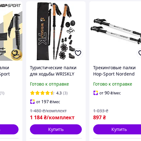
алки
Туристические палки
Трекинговые палки
Sport
для ходьбы WRISKLY
Hop-Sport Nordend
е 65-
для хайкинга треккинга
серебристые
Готово к отправке
Готово к отправке
бэкпекинга Антишок
Палки для похода
90
(1)
4.3
(3)
от
₴
/мес
горные
197
от
₴
/мес
1 480
₴/комплект
1 033
₴
1 184
₴/комплект
897
₴
ь
Купить
Купить