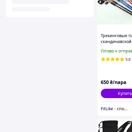
Трекинговые п
скандинавской
Cork Grip Trekki
Готово к отпра
Energia с проб
рукояткой
5.0
650
₴/пара
Купит
FitLike - спортивний інтернет-магазин