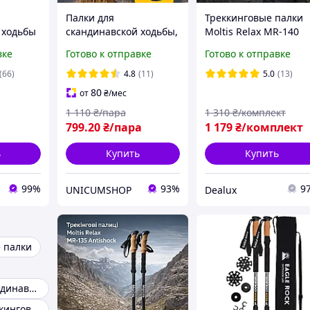
Палки для
Треккинговые палки
 ходьбы
скандинавской ходьбы,
Moltis Relax MR-140
кладные
Трекинговые палки для
Antishock с насадкам
вке
Готово к отправке
Готово к отправке
ие
гор похода,
и чехлом
ok
Туристические палки
(66)
4.8
(11)
5.0
(13)
антишок
Hechpro черные 3924-2
80
от
₴
/мес
1 110
₴/пара
1 310
₴/комплект
799
.20
₴/пара
1 179
₴/комплект
ь
Купить
Купить
99%
93%
9
UNICUMSHOP
Dealux
 палки
Палки для скандинавской ходьбы
Складные треккинговые палки