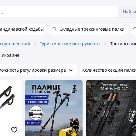
Найти
кандинавской ходьбы
Складные треккинговые палки
и путешествий
Туристические инструменты
в Украине
можность регулировки размера
Количество секций палк