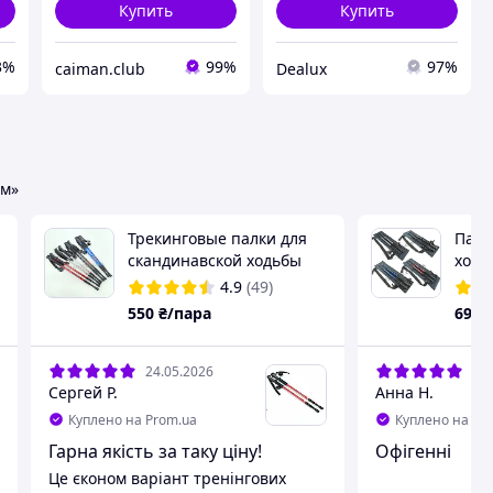
Купить
Купить
3%
99%
97%
caiman.club
Dealux
им»
Трекинговые палки для
Палк
скандинавской ходьбы
ходь
Aluminum Stick Anti Shock
(тре
4.9
(49)
скандинавские палки
Чехо
550
₴/пара
695
антишок
24.05.2026
06.
Сергей Р.
Анна Н.
Куплено на Prom.ua
Куплено на Pr
Гарна якість за таку ціну!
Офігенні
Це єконом варіант тренінгових