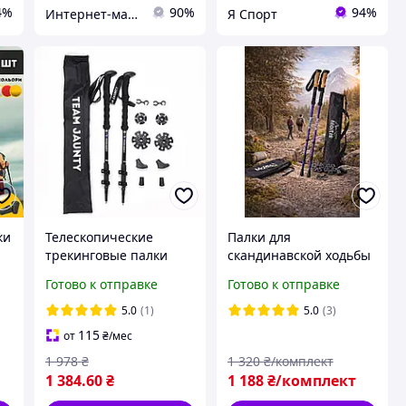
4%
90%
94%
Интернет-магазин спортивного питания и товаров для фитнеса Protein Lounge
Я Спорт
ки
Телескопические
Палки для
трекинговые палки
скандинавской ходьбы
TEAM JAUNTY 7-3JWS
Moltis Relax MR-140,
Готово к отправке
Готово к отправке
(STTZ) алюминиевые
фиолетовые, с
для походов,
системой Antishock,
5.0
(1)
5.0
(3)
скандинавской ходьбы
противоударные
115
от
₴
/мес
1 978
₴
1 320
₴/комплект
1 384
.60
₴
1 188
₴/комплект