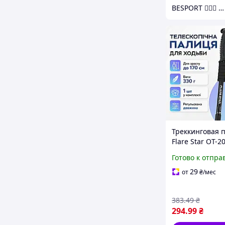
BESPORT 🏋🏻‍♂️ - Український бренд спорттоварів 🇺🇦
Треккинговая 
Flare Star OT-2
Готово к отпра
29
от
₴
/мес
383
.49
₴
294
.99
₴