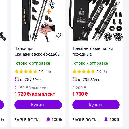
Палки для
Треккинговые палки
Скандинавской ходьбы
походные
м
Карбоновые EagleRock
регулируемые
Готово к отправке
Готово к отправке
Ультра Легкие
компактные Eagle Rock
Скандинавские палки
для ходьбы складные
5.0
(14)
5.0
(8)
Карбон 3D 100%
черные
287
293
от
₴
/мес
от
₴
/мес
2 150
₴/комплект
2 200
₴
1 720
₴/комплект
1 760
₴
Купить
Купить
4%
100%
100%
EAGLE ROCK Официальный магазин бренду
EAGLE ROCK Официальный магазин бренду