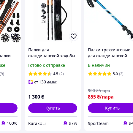
Палки для
Палки треккинговые
палки
скандинавской ходьбы
для скандинавской
ие
Moltis Relax MR-140
ходьбы 2 шт 65-140 с
вке
Готово к отправке
В наличии
le Rock
Antishock с насадками
RAICO TY-0468
ля
и чехлом,
(9)
4.5
(2)
5.0
(2)
дьбы
противоударные 10025
130
от
₴
/мес
900
₴/пара
1 300
₴
855
₴/пара
ь
Купить
Купить
100%
97%
9
KarakULi
Sportteam