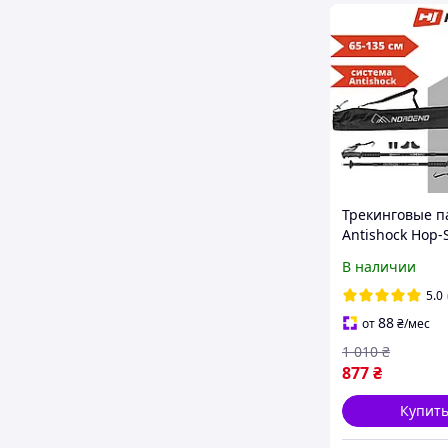
Трекинговые п
Antishock Hop-
Nordend черны
В наличии
135 см
5.0
88
от
₴
/мес
1 010
₴
877
₴
Купит