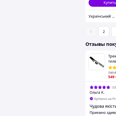
Купит
Український Кошик
1
2
Отзывы пок
Тре
тел
алю
110
749
мех
549
03
Ольга К.
Куплено на P
Чудова якість
Приємно здиво