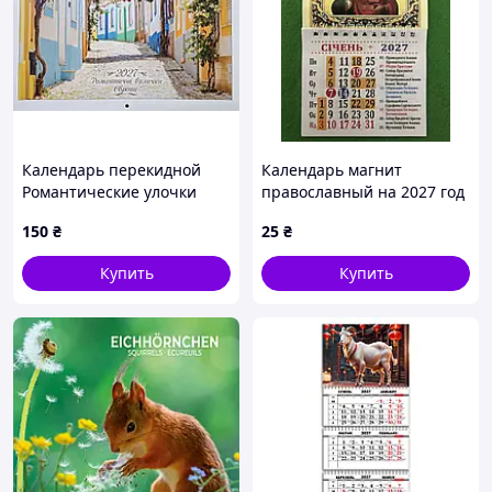
Календарь перекидной
Календарь магнит
Романтические улочки
православный на 2027 год
Европы на 2027 год
отрывной
150
₴
25
₴
Коллаж
Купить
Купить