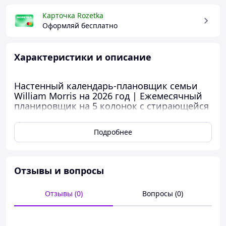
Карточка Rozetka
Оформляй бесплатно
Характеристики и описание
Настенный календарь-плановщик семьи
William Morris на 2026 год | Ежемесячный
планировщик на 5 колонок с стирающейся
ручкой и отрывными списками покупок и
дел
Подробнее
Семейный органайзер 2026: Оставайтесь
стильно организованными с помощью этого
элегантного семейного календаря с
Отзывы и вопросы
классическими узорами William Morris.
ПЯТЬ КОЛОНОК ДЛЯ ПЛАНИРОВАНИЯ -
Отзывы (0)
Вопросы (0)
Разработанный с 5 отдельными колонками для
каждого члена семьи, настенный органайзер
идеально подходит для отслеживания встреч,
школьных дат и недельного расписания.