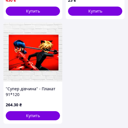
450
₴
25
₴
Купить
Купить
"Супер дівчина" - Плакат
91*120
264
.30
₴
Купить