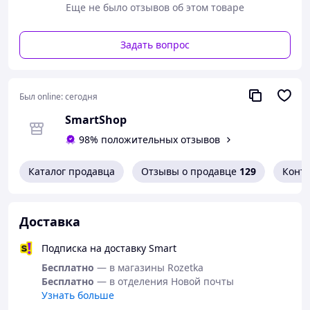
Еще не было отзывов об этом товаре
Протирается накладка и ручка в комплекте:
Используйте прозрачную накладку для
написания имен и повторяющихся событий.
Задать вопрос
Просто протрите и используйте повторно каждый
месяц.
Отрывные списки на каждой странице: каждый
ежемесячный раздел содержит съемный список
Был online:
сегодня
покупок и список дел; вы можете просто писать
SmartShop
на них, отрывать их и брать с собой.
БОЛЬШОЙ НАСТЕННЫЙ ФОРМАТ: Легко
98% положительных отзывов
повесить благодаря прочной проволочной
обвязке и металлической петле. Идеальное
Каталог продавца
Отзывы о продавце
129
Конт
стильное дополнение к вашей кухне, коридору
или домашнему офису.
Доставка
Размер
Большой
бренд
Роберт Фредерик
Подписка на доставку Smart
Бесплатно
— в магазины Rozetka
материал
Картон Пластик
Бесплатно
— в отделения Новой почты
Производитель
Роберт Фредерик
Узнать больше