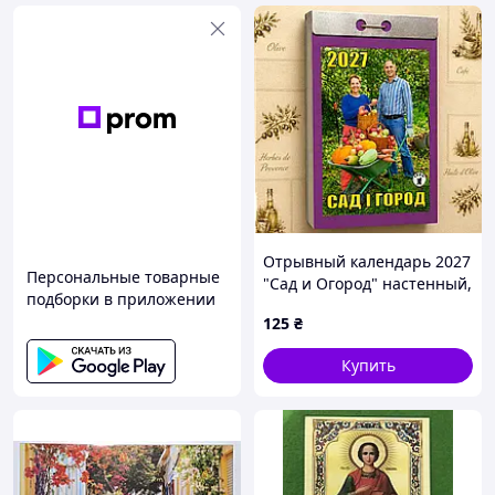
Отрывный календарь 2027
Персональные товарные
"Сад и Огород" настенный,
подборки в приложении
ежедневный, украинский
125
₴
язык
Купить