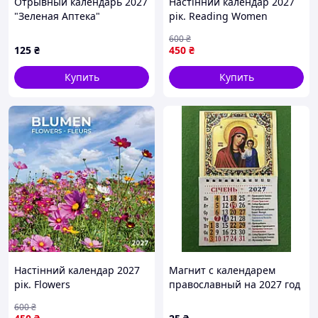
Отрывный календарь 2027
Настінний календар 2027
"Зеленая Аптека"
рік. Reading Women
настенный, ежедневный,
600
₴
украинский язык
125
₴
450
₴
Купить
Купить
Настінний календар 2027
Магнит с календарем
рік. Flowers
православный на 2027 год
600
₴