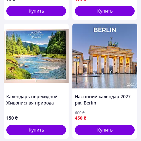
Купить
Купить
Календарь перекидной
Настінний календар 2027
Живописная природа
рік. Berlin
Украины на 2027 год
600
₴
Коллаж
150
₴
450
₴
Купить
Купить