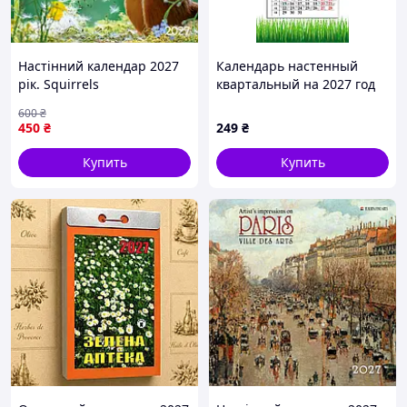
Настінний календар 2027
Календарь настенный
рік. Squirrels
квартальный на 2027 год
на три пружины, Apriori,
600
₴
год Козы, символ года
450
₴
249
₴
Коза, 29,7х61см , 92 вид
Купить
Купить