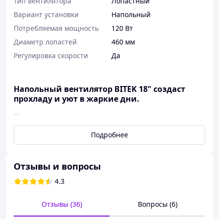
Тип вентилятора
Лопастный
Вариант установки
Напольный
Потребляемая мощность
120 Вт
Диаметр лопастей
460 мм
Регулировка скорости
Да
Напольный вентилятор BITEK 18" создаст
прохладу и уют в жаркие дни.
Преимущества:
Мощный мотор обеспечивает интенсивный
Подробнее
поток воздуха
Пять лопастей для качественного охлаждения
пространства
Отзывы и вопросы
Регулируемая по высоте стойка для удобства
4.3
использования
Три режима скорости для комфортного климата
Прочный корпус, рассчитанный на длительную
Отзывы (36)
Вопросы (6)
эксплуатацию