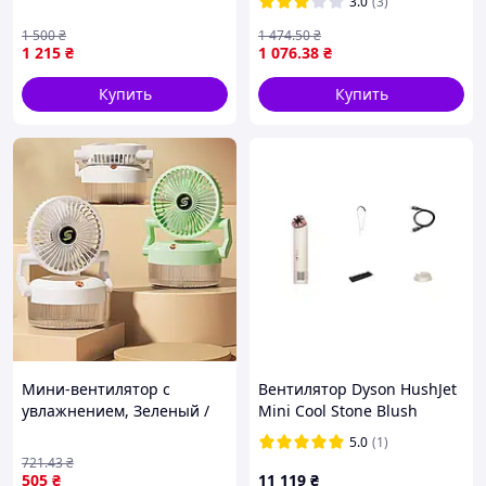
3.0
(3)
1 500
₴
1 474
.50
₴
1 215
₴
1 076
.38
₴
Купить
Купить
Мини-вентилятор с
Вентилятор Dyson HushJet
увлажнением, Зеленый /
Mini Cool Stone Blush
Настольный вентилятор /
(641013-01, 641014-01)
5.0
(1)
Увлажнитель вентилятор
721
.43
₴
бытовой,
505
₴
11 119
₴