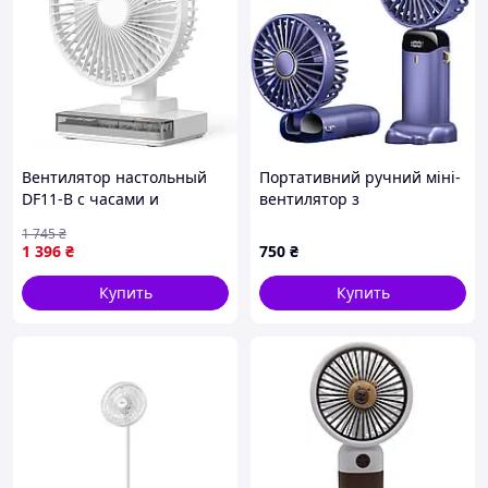
Комплектация:
Напольный вентилятор BITEK BT-1650
Инструкция
Упаковка
Вентилятор настольный
Портативний ручний міні-
DF11-B с часами и
вентилятор з
аккумулятором 7200 мАч,
акумулятором
1 745
₴
белый
1 396
₴
750
₴
Купить
Купить