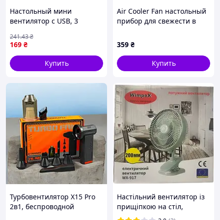
Настольный мини
Air Cooler Fan настольный
вентилятор с USB, 3
прибор для свежести в
скорости, 4Вт /
жару, X8M859B083
241
.43
₴
Портативный
169
₴
359
₴
аккумуляторный
вентилятор
Купить
Купить
Турбовентилятор X15 Pro
Настільний вентилятор із
2в1, беспроводной
прищіпкою на стіл,
воздуходув и пылесос
полицю Wimpex WX 917