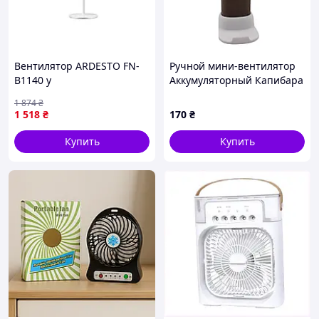
Вентилятор ARDESTO FN-
Ручной мини-вентилятор
B1140 y
Аккумуляторный Капибара
на подставке 15 см
1 874
₴
1 518
₴
170
₴
Купить
Купить