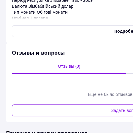
Період Республіка Зімбабве 1980 - 2009
Валюта Зімбабвійський долар
Тип монети Обігові монети
Номінал 2 долара
Гурт Ребристий
Форма Коло
Подробн
Аверс/реверс Медальне (0°)
Матеріал Латунь
Маса (g) 9,52
Отзывы и вопросы
Діаметр (mm) 24,5
Товщина (mm) 2,6
Номер KM# 12
Отзывы (0)
Еще не было отзывов
Задать во