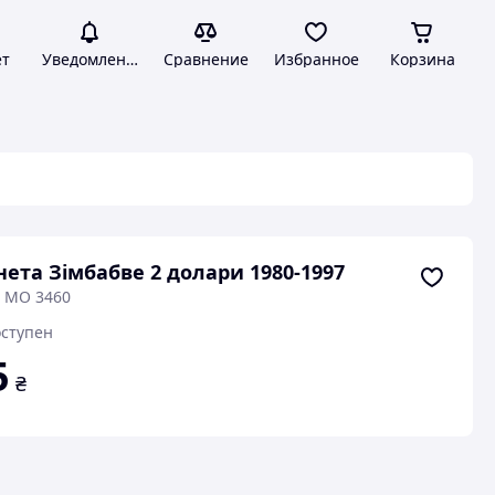
ет
Уведомления
Сравнение
Избранное
Корзина
ета Зімбабве 2 долари 1980-1997
: МО 3460
ступен
5
₴