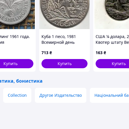
линг 1961 года.
Куба 1 песо, 1981
США ¼ долара, 
ия
Всемирной день
Квотер штату В
продовольствия -
№322
713
₴
163
₴
Сахарный тростник
Медно-никелевый
Купить
Купить
Купить
сплав, 11.5g, ø 30mm
No3955
тика, бонистика
Collection
Другое Издательство
Національний ба