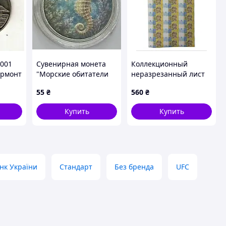
2001
Сувенирная монета
Коллекционный
ермонт
"Морские обитатели
неразрезанный лист
Украины" Морской
банкнот НБУ
55
₴
560
₴
конек (на основе 5
номиналом 1 грн. (30
копеек Украины)
шт. банкнот на листе
Купить
Купить
"1/2")
нк України
Стандарт
Без бренда
UFC