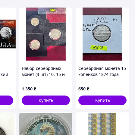
Набор серебряных
Серебряная монета 15
ский
монет (3 шт) 10, 15 и
копейков 1874 года
отный
20 копейков 1908 года
(Олександр II) - Редкое
рат
(Микола II) - Полный
царственное серебро
1 350
₴
650
₴
комплект разменного
19 века в холдере,
ковке
царственного серебра
оригинал
Купить
Купить
в черны