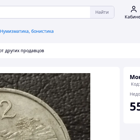
Найти
Кабин
Нумизматика, бонистика
от других продавцов
Мон
Код
Недо
5