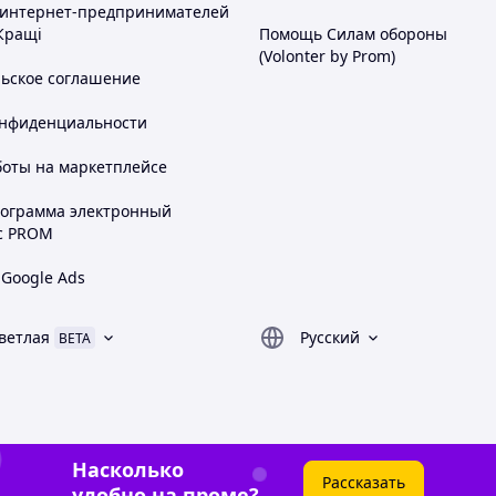
 интернет-предпринимателей
Кращі
Помощь Силам обороны
(Volonter by Prom)
льское соглашение
онфиденциальности
боты на маркетплейсе
рограмма электронный
с PROM
 Google Ads
ветлая
Русский
BETA
Насколько
Рассказать
удобно на проме?