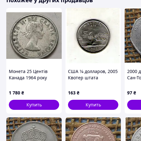
Похожее у других продавцов
Монета 25 Центів
США 1⁄4 долларов, 2005
2000 д
Канада 1964 року
Квотер штата
Сан-Т
Миннесота No229
1 780
₴
163
₴
97
₴
Купить
Купить