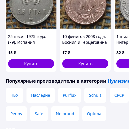
25 песет 1975 года.
10 фенигов 2008 года.
1 шил
(79). Испания
Босния и Герцеговина
Нигер
15
₴
17
₴
82
₴
Купить
Купить
Популярные производители
в категории
Нумизма
НБУ
Наследие
Purflux
Schulz
СРСР
Penny
Safe
No brand
Optima