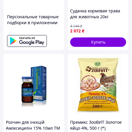
Суданка кормовая трава
Персональные товарные
для животных 20кг
подборки в приложении
высокорослая
4 144
₴
посухостойкая с хорошими
2 072
₴
кормовыми качествами
Купить
Розчин для інєкцій
Премикс ЗооВИТ Золотое
Амоксицилін 15% 10мл ТМ
яйцо 4%, 500 г (*)