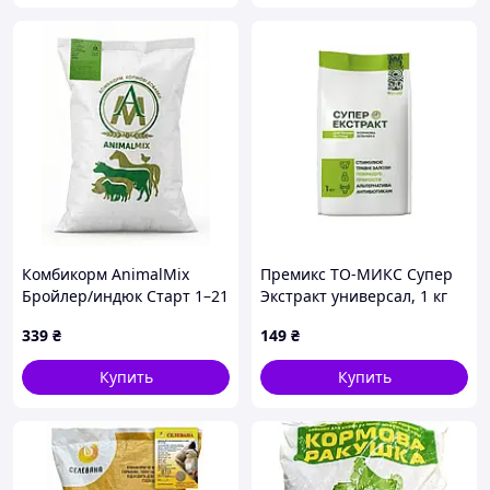
Комбикорм AnimalMix
Премикс ТО-МИКС Супер
Бройлер/индюк Старт 1–21
Экстракт универсал, 1 кг
день ПК5–4, 10 кг (*)
(*)
339
₴
149
₴
Купить
Купить