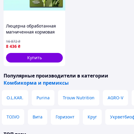
Люцерна обработанная
магниченная кормовая
трава для скота в мешке
16 872
₴
25 кг
8 436
₴
Купить
Популярные производители
в категории
Комбикорма и премиксы
O.L.KAR.
Purina
Trouw Nutrition
AGRO-V
TOIVO
Вита
Горизонт
Круг
Укрветбио