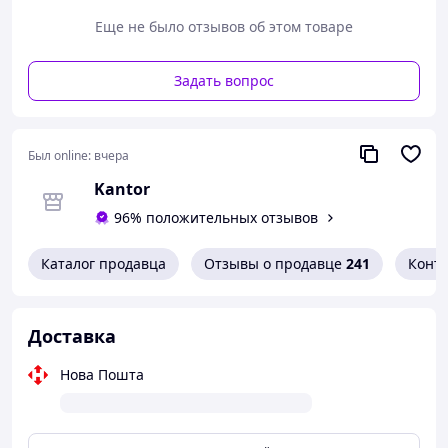
Применение:
добавлять в комбикормку или в
Еще не было отзывов об этом товаре
кормосуме согласно рекомендациям производителя.
Почему выбирают «Помичник Фермера»:
оригинальная продукция, консультация по
Задать вопрос
применению, оптовые и розничные продажи, быстрая
отправка по Украине.
Был online:
вчера
Kantor
96% положительных отзывов
Каталог продавца
Отзывы о продавце
241
Конт
Доставка
Нова Пошта