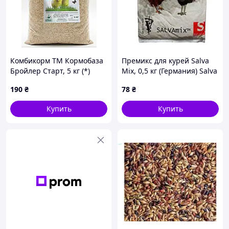
Комбикорм ТМ Кормобаза
Премикс для курей Salva
Бройлер Старт, 5 кг (*)
Mix, 0,5 кг (Германия) Salva
Михпремикс куриный 0,5
190
₴
78
₴
кг Германия
Купить
Купить