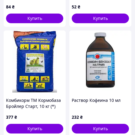
O.L.KAR
84
₴
52
₴
Купить
Купить
Комбикорм ТМ Кормобаза
Раствор Кофеина 10 мл
Бройлер Старт, 10 кг (*)
377
₴
232
₴
Купить
Купить