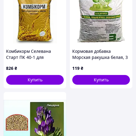
Комбикорм Селевана
Кормовая добавка
Старт ПК 40-1 для
Морская ракушка белая, 3
перепелов 1–5 недель, 20
кг (*)
826
₴
119
₴
кг (*)
Купить
Купить