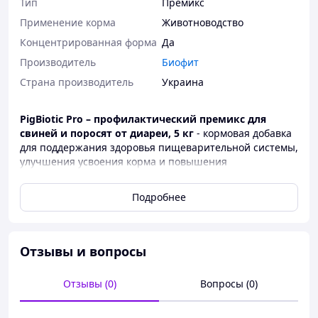
Тип
Премикс
Применение корма
Животноводство
Концентрированная форма
Да
Производитель
Биофит
Страна производитель
Украина
PigBiotic Pro – профилактический премикс для
свиней и поросят от диареи, 5 кг
- кормовая добавка
для поддержания здоровья пищеварительной системы,
улучшения усвоения корма и повышения
эффективности рациона. Продукт уместен в периоды
стресса, изменения корма, отлучения или повышенной
Подробнее
нагрузки на организм животных.
Преимущества:
поддерживает стабильную работу кишечника;
Отзывы и вопросы
помогает улучшить конверсию корма;
способствует лучшему потреблению корма;
Отзывы (0)
Вопросы (0)
подходит для профилактических программ по
хозяйству.