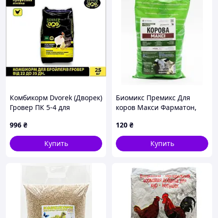
Комбикорм Dvorek (Дворек)
Биомикс Премикс Для
Гровер ПК 5-4 для
коров Макси Фарматон,
бройлеров 22–35 дней, 25
1кг
996
₴
120
₴
кг (*)
Купить
Купить