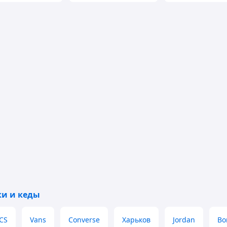
) | 41 (26.0 см.)
ки и кеды
CS
Vans
Converse
Харьков
Jordan
Bo