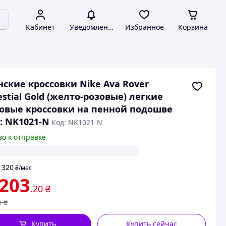
Кабинет
Уведомления
Избранное
Корзина
ские кроссовки Nike Ava Rover
estial Gold (желто-розовые) легкие
овые кроссовки на пенной подошве
: NK1021-N
Код: NK1021-N
во к отправке
320
т
₴
/мес
 203
.20
₴
6
₴
Купить
Купить сейчас