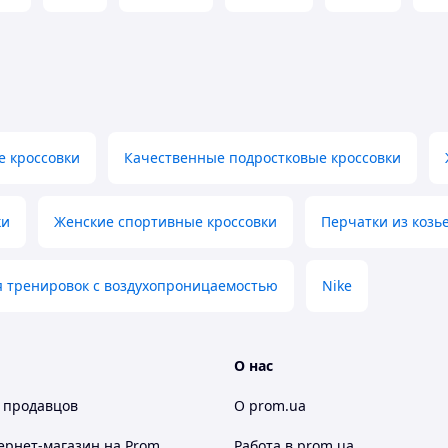
е кроссовки
Качественные подростковые кроссовки
ки
Женские спортивные кроссовки
Перчатки из козь
я тренировок с воздухопроницаемостью
Nike
О нас
 продавцов
О prom.ua
ернет-магазин
на Prom
Работа в prom.ua