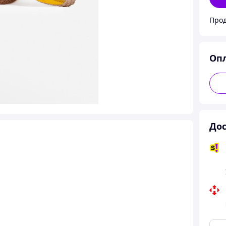
Прод
Оп
Дос