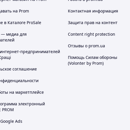
авать на Prom
Контактная информация
 в Каталоге ProSale
Защита прав на контент
 — медиа для
Content right protection
ателей
Отзывы о prom.ua
 интернет-предпринимателей
Кращі
Помощь Силам обороны
(Volonter by Prom)
льское соглашение
онфиденциальности
боты на маркетплейсе
рограмма электронный
с PROM
 Google Ads