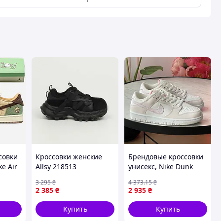
совки
Кроссовки женские
Брендовые кроссовки
ke Air
Allsy 218513
унисекс, Nike Dunk
натуральная кожа/
Low Essential Paisley
3 295
₴
4 373
.15
₴
oo 📦
замша, черного цвета
Pack Pink WMNS
2 385
₴
2 935
₴
на черной подошве
FD1449-100 40
Купить
Купить