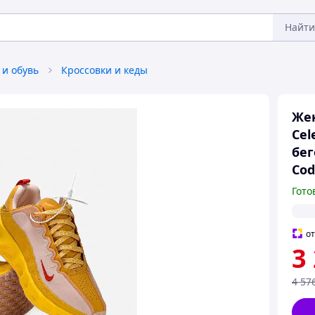
Найти
 и обувь
Кроссовки и кеды
Жен
Cel
бег
Cod
Гото
о
3
4 57