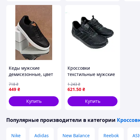
37 (23.5 см.) | 38 (24.0 см.) | 39 (25.0 см.) | 40 (25.5 см.
Похожие товары по характеристикам
Кеды мужские
Кроссовки
демисезонные, цвет
текстильные мужские
черно-белый,
для активного отдыха
718
₴
1 243
₴
248RR169
черные с шнуровкой и
449
₴
621
.50
₴
средней полнотой
Купить
Купить
Популярные производители
в категории
Кроссов
Nike
Adidas
New Balance
Reebok
ASI