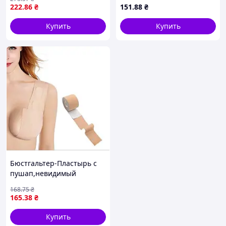
Кинезиотейп для
222
.86
₴
151
.88
₴
подтягивания груди
Купить
Купить
Бюстгальтер-Пластырь с
пушап,невидимый
бюстгальтер без бретелек,
168
.75
₴
Кинезиотейп для
165
.38
₴
подтягивания груди
Купить