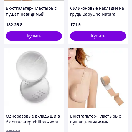
Бюстгальтер-Пластырь с
Силиконовые накладки на
пушап,невидимый
грудь BabyOno Natural
бюстгальтер без бретелек,
Nursing S 2 шт 823/S
182
.25
₴
171
₴
Кинезиотейп для
подтягивания груди
Купить
Купить
Одноразовые вкладыши в
Бюстгальтер-Пластырь с
бюстгальтер Philips Avent
пушап,невидимый
24 шт. (Авент)
бюстгальтер без бретелек,
278
.57
₴