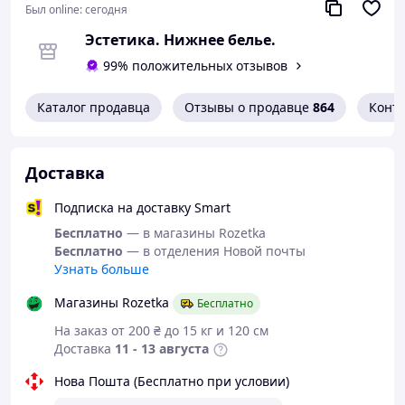
Был online:
сегодня
естественным способом и хранить в упаковке.
Эстетика. Нижнее белье.
💖 Идеальный вариант для платьев с открытой спиной,
вечерних образов, летних топов, фотосессий, отпуска и
99% положительных отзывов
танцев.
Каталог продавца
Отзывы о продавце
864
Конт
Преимущества:
✅ 6 пар в одной упаковке – выгодный набор
✅ Не требуют бюстгальтера
Доставка
✅ Нежно прилегают к коже
✅ Подходят для различных типов одежды
Подписка на доставку Smart
Силиконовые стекини - маленькая деталь, которая
Бесплатно
— в магазины Rozetka
делает образ безупречным ✨
Бесплатно
— в отделения Новой почты
Узнать больше
Магазины Rozetka
Бесплатно
На заказ от 200 ₴ до 15 кг и 120 см
Доставка
11 - 13 августа
Нова Пошта (Бесплатно при условии)