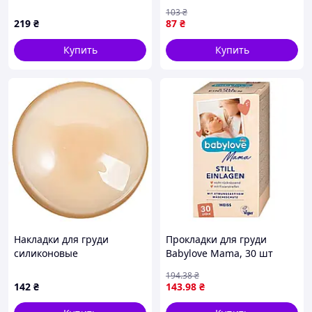
babies 1/653 30 шт
6шт/уп 5*0.8см R94836
103
₴
219
₴
87
₴
Купить
Купить
Накладки для груди
Прокладки для груди
силиконовые
Babylove Mama, 30 шт
самоклеящиеся
194
.38
₴
142
₴
143
.98
₴