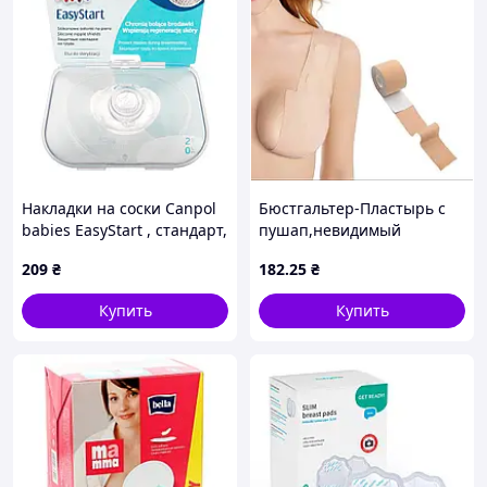
Накладки на соски Canpol
Бюстгальтер-Пластырь с
babies EasyStart , стандарт,
пушап,невидимый
2 шт.
бюстгальтер без бретелек,
209
₴
182
.25
₴
Кинезиотейп для
подтягивания груди
Купить
Купить