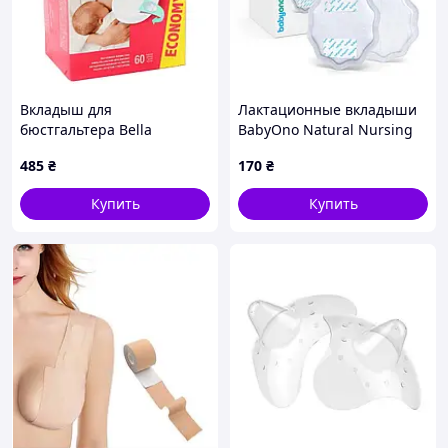
Вкладыш для
Лактационные вкладыши
бюстгальтера Bella
BabyOno Natural Nursing
Мamma с липкой полоской
Белый 24 шт 298/01
485
₴
170
₴
60 шт (5900516402358)
Купить
Купить