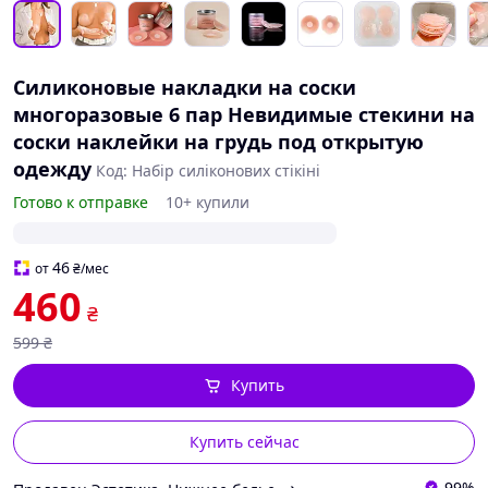
Силиконовые накладки на соски
многоразовые 6 пар Невидимые стекини на
соски наклейки на грудь под открытую
одежду
Код: Набір силіконових стікіні
Готово к отправке
10+ купили
46
от
₴
/мес
460
₴
599
₴
Купить
Купить сейчас
99%