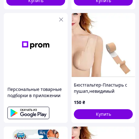
Купить
Купить
Бюстгальтер-Пластырь с
Персональные товарные
пушап,невидимый
подборки в приложении
бюстгальтер без бретелек,
150
₴
Кинезиотейп для
подтягивания груди
Купить