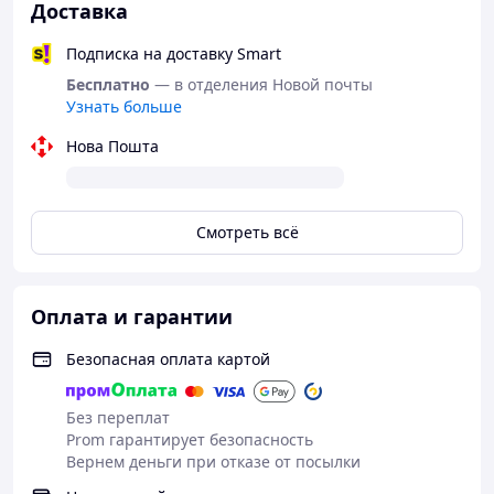
Доставка
Подписка на доставку Smart
Бесплатно
— в отделения Новой почты
Узнать больше
Нова Пошта
Смотреть всё
Большие армейские спецсумки и рюкзаки 120 литров в
цвете пиксель с водонепроницаемой ткани Oxford 600D
Оплата и гарантии
производитель Украина
Баул Kiborg 120 л – вместительный и надежный
Безопасная оплата картой
транспортный баул для хранения и переноски личных
вещей, экипировки, одежды, спальника, каремата и
Без переплат
другого снаряжения.
Prom гарантирует безопасность
Вернем деньги при отказе от посылки