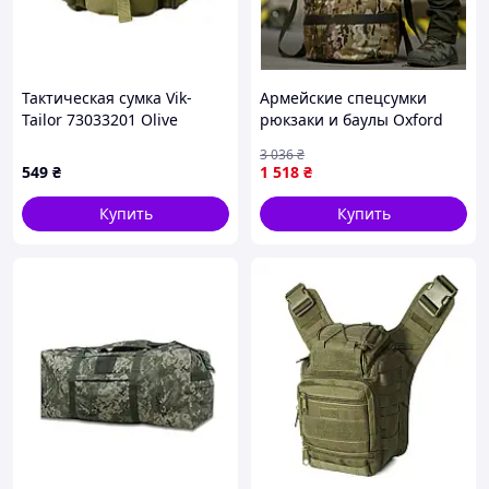
Тактическая сумка Vik-
Армейские спецсумки
Tailor 73033201 Olive
рюкзаки и баулы Oxford
800D 100 л мультикам BUN-
3 036
₴
37
549
₴
1 518
₴
Купить
Купить