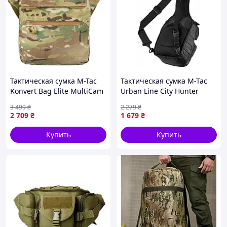
Тактическая сумка M-Tac
Тактическая сумка M-Tac
Konvert Bag Elite MultiCam
Urban Line City Hunter
Hexagon Black
3 499
₴
2 279
₴
2 709
₴
1 679
₴
Купить
Купить