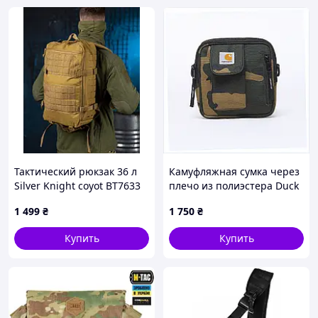
Тактический рюкзак 36 л
Камуфляжная сумка через
Silver Knight coyot ВТ7633
плечо из полиэстера Duck
Canvas, 855K3HT198
1 499
₴
1 750
₴
Купить
Купить