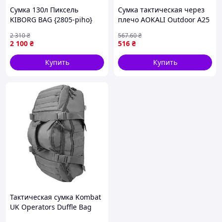
Сумка 130л Пиксель
Сумка тактическая через
KIBORG BAG {2805-piho}
плечо AOKALI Outdoor A25
Green {9894-piho}
2 310
₴
567
.60
₴
2 100
₴
516
₴
Купить
Купить
Тактическая сумка Kombat
UK Operators Duffle Bag
Gray (kb-odb-gr)