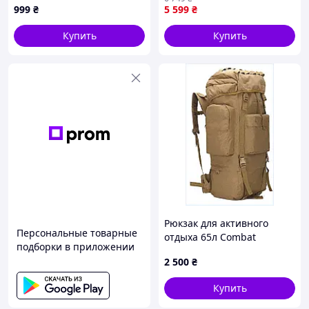
999
₴
5 599
₴
Объем: 120 л
Купить
Купить
Длина: 82 см
Диаметр: 42 см
Фурнитура: 100% полиамид
Цвет: пиксель
Производитель: Kiborg
Рюкзак для активного
Персональные товарные
отдыха 65л Combat
подборки в приложении
2279CAB396
2 500
₴
Купить