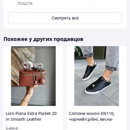
ПОШТА
Смотреть всё
Похожее у других продавцов
Loro Piana Extra Pocket 20
Сліпони жіночі KN110,
in Smooth Leather
чорний/срібні, весна-
Terracotta
осінь, еко-шкіра (2505), 38
5 400
₴