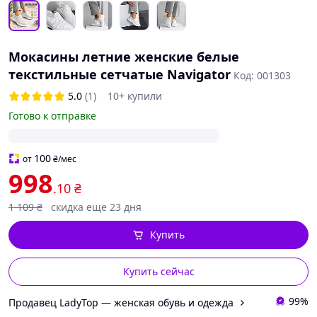
Мокасины летние женские белые
текстильные сетчатые Navigator
Код: 001303
5.0
(1)
10+ купили
Готово к отправке
100
от
₴
/мес
998
.10
₴
1 109
₴
скидка еще 23 дня
Купить
Купить сейчас
99%
Продавец LadyTop — женская обувь и одежда