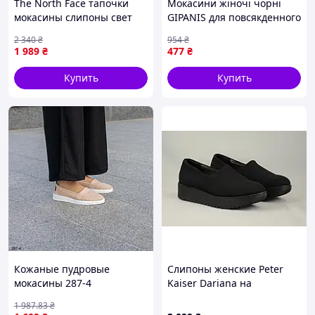
The North Face тапочки
Мокасини жіночі чорні
мокасины слипоны свет
GIPANIS для повсякденного
серые
носіння стильне взуття на
2 340
₴
954
₴
будь-який випадок
1 989
₴
477
₴
Купить
Купить
Кожаные пудровые
Слипоны женские Peter
мокасины 287-4
Kaiser Dariana на
платформе черные
1 987
.83
₴
лоферы мокасины туфли