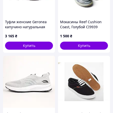
Туфли женские Geronea
Мокасины Reef Cushion
капучино натуральная
Coast, Голубой CI9939
замша, 37
Размер 39 (US 8.5), стелька
3 165
₴
1 500
₴
25.5 см
Купить
Купить