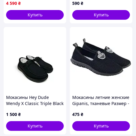
4 590
₴
590
₴
Купить
Купить
Мокасины Hey Dude
Мокасины летние женские
Wendy X Classic Triple Black
Gipanis, тканевые Размер -
(44580-0WC), Черный,
36. Цвет - Черный
1 500
₴
475
₴
Размер 40 (US W9), стелька
26.5 см
Купить
Купить