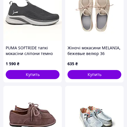
PUMA SOFTRIDE тапкі
Жіночі мокасини MELANIA,
мокасіни сліпони темно
бежевые велюр 36
сірі на сірій
1 590
₴
635
₴
Купить
Купить