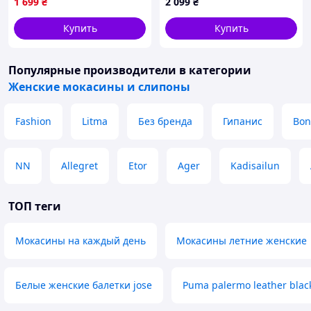
1 699
₴
2 099
₴
обуви Оригинал 38-39 р/25
см
Купить
Купить
Популярные производители
в категории
Женские мокасины и слипоны
Fashion
Litma
Без бренда
Гипанис
Bon
NN
Allegret
Etor
Ager
Kadisailun
ТОП теги
Мокасины на каждый день
Мокасины летние женские
Белые женские балетки jose
Puma palermo leather blac