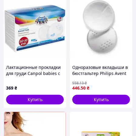
Лактационные прокладки
Одноразовые вкладыши в
для груди Canpol babies с
бюстгальтер Philips Avent
самоклеющейся лентой, 60
60 шт. (Авент)
558
.13
₴
шт.
369
₴
446
.50
₴
Купить
Купить