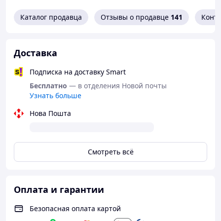
Тип: самоклеящиеся накладки-подъемники
Каталог продавца
Отзывы о продавце
141
Конт
Назначение:
платье с открытой спиной
вечерние платья
Доставка
топи без бретелей
праздничная одежда
Подписка на доставку Smart
повседневное использование
Бесплатно
— в отделения Новой почты
Особенности:
Узнать больше
многоразовые
незаметны под одеждой
Нова Пошта
комфортная фиксация
Комплектация:
Смотреть всё
Силиконовые накладки для соска PARSA - 1
комплект
Упаковка
Оплата и гарантии
Безопасная оплата картой