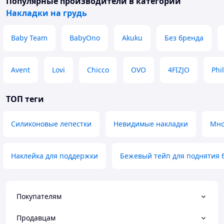
Популярные производители
в категории
Накладки на грудь
Baby Team
BabyOno
Akuku
Без бренда
Avent
Lovi
Chicco
OVO
4FIZJO
Phi
ТОП теги
Силиконовые лепестки
Невидимые накладки
Мно
Наклейка для поддержки
Бежевый тейп для поднятия 
Покупателям
Продавцам