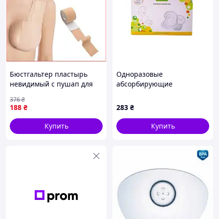
Бюстгальтер пластырь
Одноразовые
невидимый с пушап для
абсорбирующие
женщин для подтягивания
вкладыши к бюстгальтеру
376
₴
груди и создания декольте
0025, 60 штук
188
₴
283
₴
Купить
Купить