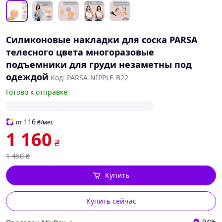
Силиконовые накладки для соска PARSA
телесного цвета многоразовые
подъемники для груди незаметны под
одеждой
Код: PARSA-NIPPLE-B22
Готово к отправке
116
от
₴
/мес
1 160
₴
1 450
₴
Купить
Купить сейчас
94%