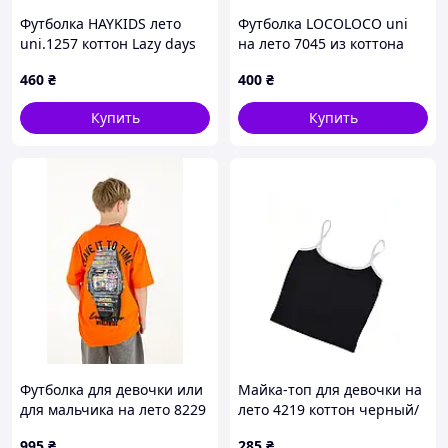
Футболка HAYKIDS лето
Футболка LOCOLOCO uni
- После платья- с предварительной платой 200 грн
uni.1257 коттон Lazy days
на лето 7045 из коттона
🚚 ДОСТАВКА :
белый 128(р)
электрик букле 134(р)
460
₴
400
₴
-Новая пошта
-Укрпошта
Купить
Купить
-Розетка
🔄 Обмен/возврат товара возможен в течение 14
дней (транспортные расходы сплачивает
покупатель)
Футболка для девочки или
Майка-топ для девочки на
для мальчика на лето 8229
лето 4219 коттон черный/
коттон оранж Time 134(р)
белый контрастные тонкие
995
₴
285
₴