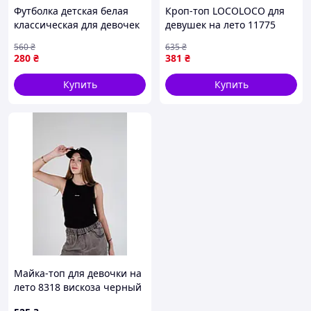
Футболка детская белая
Кроп-топ LOCOLOCO для
классическая для девочек
девушек на лето 11775
и мальчиков из 100%
коттон зеленый гофре
560
₴
635
₴
хлопка для повседневной
140(р)
280
₴
381
₴
носки
Купить
Купить
Майка-топ для девочки на
лето 8318 вискоза черный
нашивка из кружева 146(р)