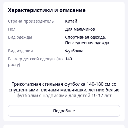
Характеристики и описание
Страна производитель
Китай
Пол
Для мальчиков
Вид одежды
Спортивная одежда
,
Повседневная одежда
Вид изделия
Футболка
Размер детской одежды (по
140
росту)
Трикотажная стильная футболка 140-180 см со
спущенными плечами мальчишки, летние белые
футболки с надписями для детей 10-17 лет
Подробнее
🎯 Хочешь выглядеть максимально стильно, не жертвуя
комфортом? Эта белая футболка со спущенным плечом
- идеальная база для твоих самых крутых аутфитов.