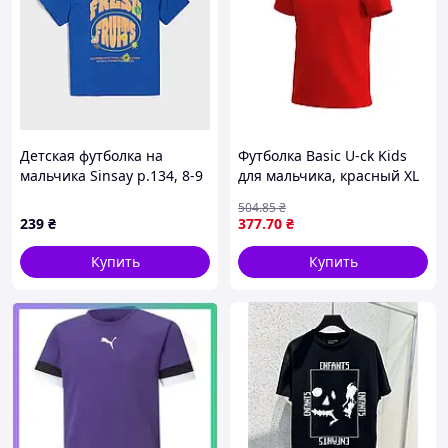
Детская футболка на
Футболка Basic U-ck Kids
мальчика Sinsay р.134, 8-9
для мальчика, красный XL
лет
KU110-07
504
.85
₴
239
₴
377
.70
₴
Купить
Купить