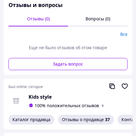
Свободный крой, качественный принт с надписями и
Отзывы и вопросы
актуальный силуэт делают ее настоящим маст-хэвом в
гардеробе каждого подростка.
Отзывы (0)
Вопросы (0)
Все
Еще не было отзывов об этом товаре
Задать вопрос
Был online:
сегодня
Kids style
100% положительных отзывов
Каталог продавца
Отзывы о продавце
37
Конта