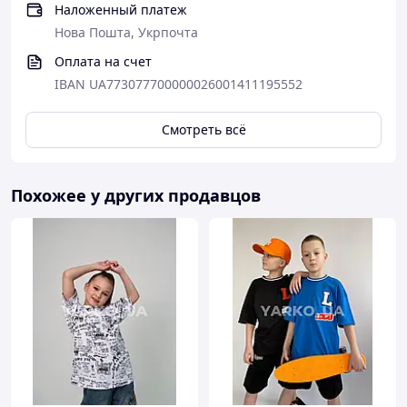
Наложенный платеж
Нова Пошта, Укрпочта
Оплата на счет
IBAN UA773077700000026001411195552
Смотреть всё
Похожее у других продавцов
✔️ ВАЖЛИВО! Для правильного подбора размера
обязательно при заказе указать рост ребенка в
комментариях
💰
ВАРІАНТИ ОПЛАТИ :
-
Полная оплата на расчетной счет (по реквизитам)
- Пром-оплата