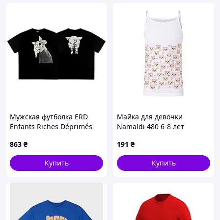
Мужская футболка ERD
Майка для девочки
Enfants Riches Déprimés
Namaldi 480 6-8 лет
черная с принтом,
863
₴
191
₴
хлопковая футболка с
коротким рукавом
Купить
Купить