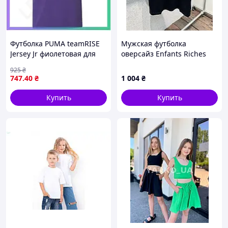
Футболка PUMA teamRISE
Мужская футболка
Jersey Jr фиолетовая для
оверсайз Enfants Riches
детей 164 см спортивная
Déprimés черная с
925
₴
футболка для футбола
принтом, брендовая
747
.40
₴
1 004
₴
SKU_704938-10
футболка ERD хлопковая
Купить
Купить