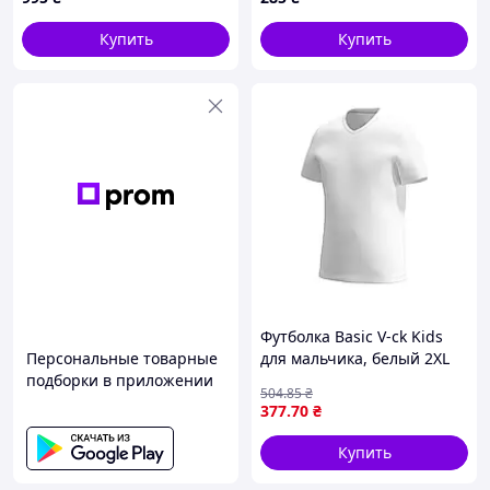
бретели S(р)
Купить
Купить
Футболка Basic V-ck Kids
Персональные товарные
для мальчика, белый 2XL
подборки в приложении
KV110-05
504
.85
₴
377
.70
₴
Купить