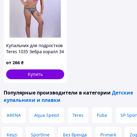
Купальник для подростков
Teres 1035 Зебра коралл 34
36 38 40 УКР размеры
от
266
₴
Купить
Популярные производители
в категории
Детские
купальники и плавки
ARENA
Aqua Speed
Teres
Fuba
SP-Spor
Keyzi
Sportline
Без бренда
Primark
Zo