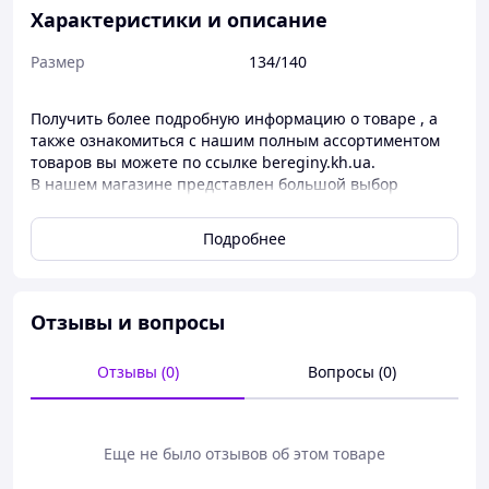
Характеристики и описание
Размер
134/140
Получить более подробную информацию о товаре , а
также ознакомиться с нашим полным ассортиментом
товаров вы можете по ссылке bereginy.kh.ua.
В нашем магазине представлен большой выбор
товаров для Малышей и родителей.
Купити Купальник на швах для дівчинки «Щенячий
Подробнее
патруль» (122/128, 134/140) в інтернет-магазині
«Берегиня». Консультації. Доставка по Україні.
.
Отзывы и вопросы
Купальник на швах для дівчинки «Щенячий патруль»
(122/128, 134/140)
Отзывы (0)
Вопросы (0)
Склад: 80% поліестер, 20% еластан
Еще не было отзывов об этом товаре