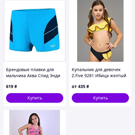
Брендовые плавки для
Купальник для девочек
мальчика Аква Спид Энди
Z.Five 9281 Ибица желтый
140, 432T63A1M8
30 32 34 36 38 УКР
619
₴
от
435
₴
размеры
Купить
Купить