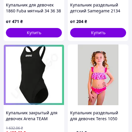
Купальник для девочек
Купальник раздельный
1860 Fuba мятный 34 36 38
детский Samegame 2134
40 42 УКР размеры
Лето желтый 28 30 32 34
от
471
₴
от
204
₴
36 УКР размеры
Купить
Купить
Купальник закрытый для
Купальник раздельный
девочек Arena TEAM
для девочек Teres 1050
SWIMSUIT SWIM TECH
Перчинки розовый 30 32
1 632
.06
₴
SOLID черный для
34 36 УКР размеры