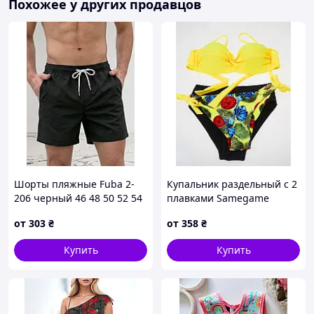
Похожее у других продавцов
Шорты пляжные Fuba 2-
Купальник раздельный с 2
206 черный 46 48 50 52 54
плавками Samegame
УКР размеры
Сафина 3014 желтый 42 44
от
303
₴
от
358
₴
46 48 50 УКР размеры
Купить
Купить