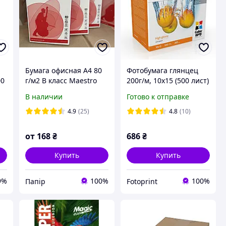
Бумага офисная А4 80
Фотобумага глянцец
00
г/м2 B класс Maestro
200г/м, 10x15 (500 лист)
standard+ 500л
PG2005004R ColorWay
В наличии
Готово к отправке
4.9
(25)
4.8
(10)
от
168
₴
686
₴
Купить
Купить
9%
100%
100%
Папір
Fotoprint