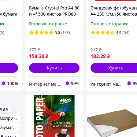
Бумага Crystal Pro А4 80
Глянцевая фотобумаг
 бумага
г/м² 500 листов PRO80
A4 230 г./м. (50 листов
стов 1
Magic Superior для
вке
Готово к отправке
Готово к отправке
297мм
принтера 230 грамм
(5)
5.0
(188)
4.9
(54)
177
₴
217
₴
159
.30
₴
182
.28
₴
ь
Купить
Купить
100%
99%
9
Интернет магазин ТерЛайн
Интернет магазин ТерЛайн
я а4
Бумага для термопринтера
Глянцевая фотобумага а4
Ватман