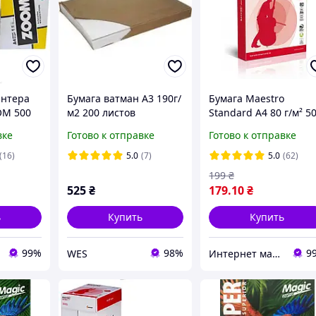
интера
Бумага ватман А3 190г/
Бумага Maestro
OM 500
м2 200 листов
Standard А4 80 г/м² 5
листов 16.4949
вке
Готово к отправке
Готово к отправке
(16)
5.0
(7)
5.0
(62)
199
₴
525
₴
179
.10
₴
ь
Купить
Купить
99%
98%
9
WES
Интернет магазин ТерЛайн