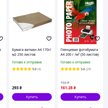
а
Бумага ватман А4 170г/
Глянцевая фотобумага
м2 250 листов
А4 200 г /м² (50 листов)
Magic Superior
Готово к отправке
Готово к отправке
а
Фотобумага для
принтера 200 грамм
5.0
(4)
5.0
(29)
192
₴
293
₴
161
.28
₴
Купить
Купить