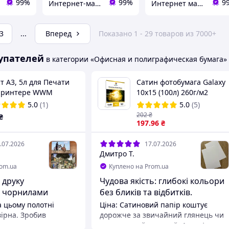
99%
99%
9
Интернет-магазин Drink_coffee
Интернет магазин ТерЛайн
3
...
Вперед
Показано 1 - 29 товаров из 7000+
упателей
в категории «Офисная и полиграфическая бумага»
т А3, 5л для Печати
Сатин фотобумага Galaxy
Принтере WWM
10x15 (100л) 260г/м2
уральный хлопковый,
5.0
(1)
5.0
(5)
/м (CC260А3.5)
202
₴
₴
197
.96
₴
.07.2026
17.07.2026
Дмитро Т.
rom.ua
Куплено на Prom.ua
 друку
Чудова якість: глибокі кольори
и чорнилами
без бликів та відбитків.
а цьому полотні
Ціна: Сатиновий папір коштує
ірна. Зробив
дорожче за звичайний глянець чи
, кому не демонструю
стандартний матовий. Але ефект