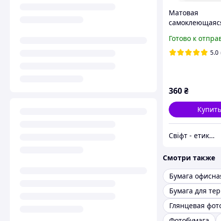
Матовая
самоклеющаяся
А4 Swift 100 ли
Готово к отпра
наклейка 210х
(арт. 00064)
5.0
360
₴
Купит
Свіфт - етикетки для бізнесу
Смотри также
Бумага офисна
Фотобумага