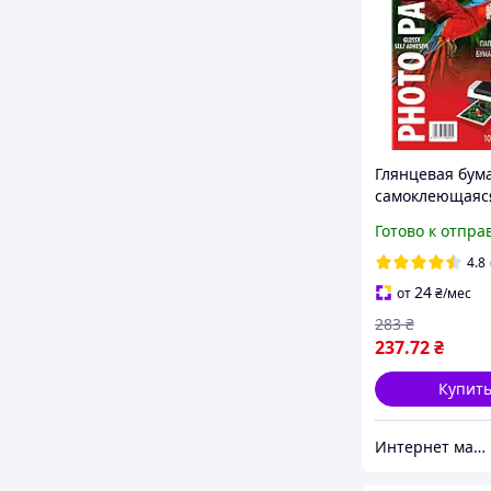
Глянцевая бум
самоклеющаяс
A4 80 грамм (1
Готово к отпра
листов) Superi
клеющаяся гл
4.8
24
от
₴
/мес
283
₴
237
.72
₴
Купит
Интернет магазин ТерЛайн