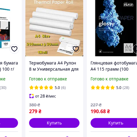
я бумага
Термобумага А4 Рулон
Глянцевая фотобумаг
 100 г/
8 м Универсальная для
A4 115 грамм (100
Термопечати
листов) PAPIR
вке
Готово к отправке
Готово к отправке
 для
Глянцевая фотобумаг
зерной
А4 115 грамм
(30)
5.0
(6)
5.0
(28)
ки
28
от
₴
/мес
380
₴
227
₴
279
₴
190
.68
₴
ь
Купить
Купить