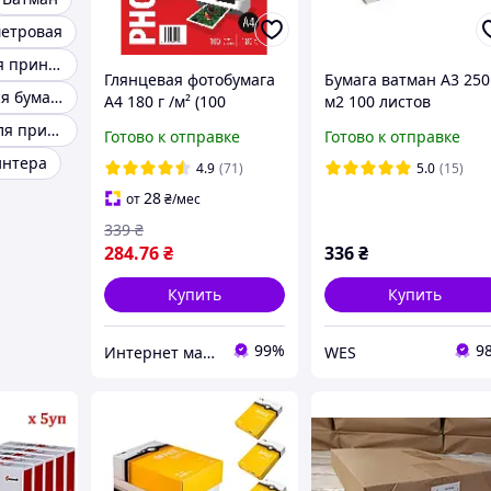
метровая
Фотобумага для принтера
Глянцевая фотобумага
Бумага ватман А3 250
Самоклеющаяся бумага
А4 180 г /м² (100
м2 100 листов
листов) Magic Superior
Термобумага для принтера
Готово к отправке
Готово к отправке
Фотобумага глянцевая
интера
А4 180 грамм
4.9
(71)
5.0
(15)
28
от
₴
/мес
339
₴
284
.76
₴
336
₴
Купить
Купить
99%
9
Интернет магазин ТерЛайн
WES