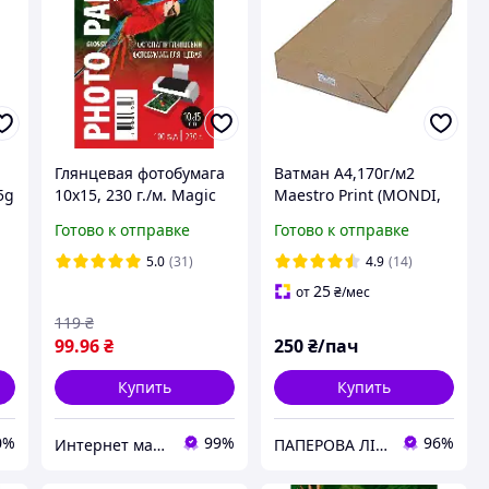
Глянцевая фотобумага
Ватман А4,170г/м2
5g
10x15, 230 г./м. Magic
Maestro Print (MONDI,
(100 листов) Superior
Slovakia)/250арк
Готово к отправке
Готово к отправке
Фотобумага для
принтера 230 грамм.
5.0
(31)
4.9
(14)
25
от
₴
/мес
119
₴
99
.96
₴
250
₴/пач
Купить
Купить
0%
99%
96%
Интернет магазин ТерЛайн
ПАПЕРОВА ЛІНІЯ