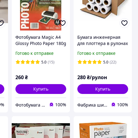
Фотобумага Magic A4
Бумага инженерная
Glossy Photo Paper 180g
для плоттера в рулонах
100л Superior
610мм (А1+) 50м 80г
Готово к отправке
Готово к отправке
5.0
(15)
5.0
(22)
260
₴
280
₴/рулон
Купить
Купить
9%
100%
100%
Фотобумага и чернила
Фабрика широкоформатной бумаги