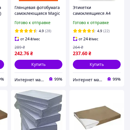
а
Глянцевая фотобумага
Этикетки
)
самоклеющаяся Magic
самоклеящиеся А4
A4 115 грамм (50
210×297мм - 1 шт на
Готово к отправке
Готово к отправке
листов) Superior Бумага
листе А4 (100 л.) Бумага
клеющаяся глянцевая
самоклеющаяся А4
4.9
(28)
4.9
(22)
Magic
24
24
от
₴
/мес
от
₴
/мес
289
₴
264
₴
242
.76
₴
237
.60
₴
Купить
Купить
9%
99%
99%
Интернет магазин ТерЛайн
Интернет магазин ТерЛайн