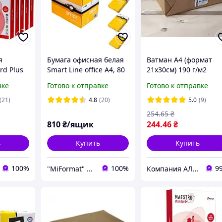
я
Бумага офисная белая
Ватман А4 (формат
rd Plus
Smart Line office A4, 80
21х30см) 190 г/м2
л, класс
г/м2 500л, - 1 ящик
(200л/пач)
вке
Готово к отправке
Готово к отправке
ик
Бумага ксероксная
Бумага для принтера
(21)
4.8
(20)
5.0
(9)
254
.65
₴
810
₴/ящик
244
.46
₴
ь
Купить
Купить
100%
100%
9
"MiFormat" – канцелярия для офиса и школы, упаковочные материалы!
Компания АЛД-Трейд