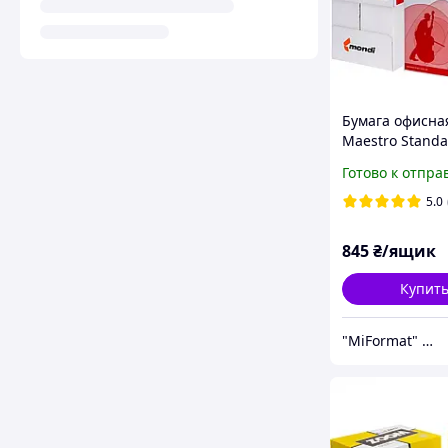
Бумага офисна
Maestro Standa
A4, 80 г/м2 500
Готово к отпра
В Mondi - 1ящ
5.0
845
₴/ящик
Купит
"MiFormat" – канцелярия для офиса и школы, упаковочные материалы!