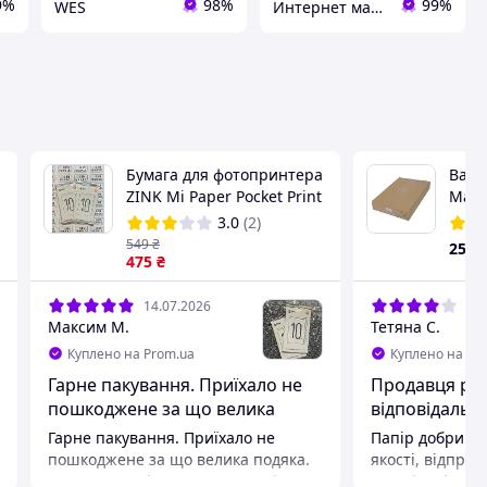
9%
98%
99%
WES
Интернет магазин ТерЛайн
Бумага для фотопринтера
Ватм
ZINK Mi Paper Pocket Print
Maes
Instant Photo Paper
Slova
3.0
(2)
5x7,6см 287/20 (20 шт)
549
₴
250
475
₴
14.07.2026
08.
Максим М.
Тетяна С.
Куплено на Prom.ua
Куплено на Pr
Гарне пакування. Приїхало не
Продавця ре
пошкоджене за що велика
відповідальн
подяка.
відправка.
Гарне пакування. Приїхало не
Папір добрий, 
пошкоджене за що велика подяка.
якості, відпра
Замовляв в різних магазинах і на
що щільність з