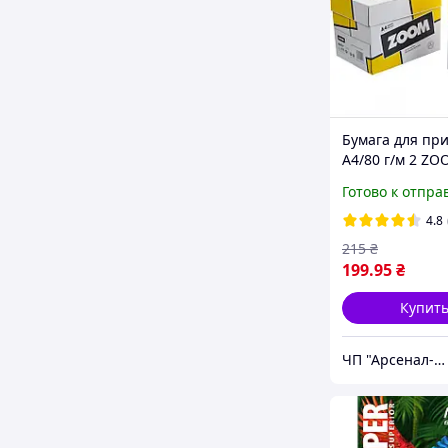
Бумага для пр
А4/80 г/м 2 ZO
листов
Готово к отпра
4.8
215
₴
199
.95
₴
Купит
ЧП "Арсенал-У"