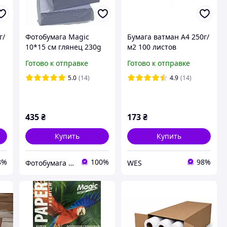
г/
Фотобумага Magic
Бумага ватман А4 250г/
10*15 см глянец 230g
м2 100 листов
500л без палитуры
Готово к отправке
Готово к отправке
5.0
(14)
4.9
(14)
435
₴
173
₴
Купить
Купить
8%
100%
98%
Фотобумага и чернила
WES