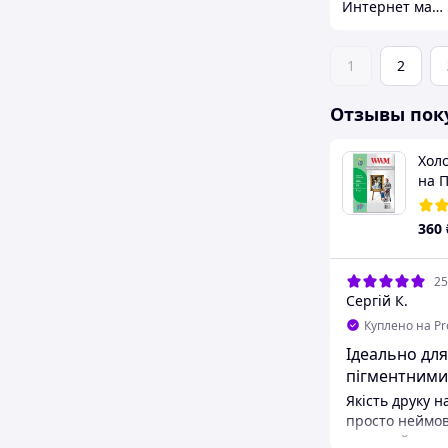
Интернет магазин ТерЛайн
1
2
Отзывы пок
Холс
на 
нат
260Г
360
25
Сергій К.
Куплено на P
Ідеально для
пігментним
Якість друку н
просто неймов
тестовий друк