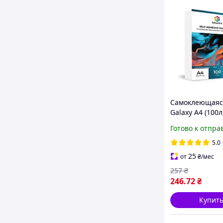
Самоклеющаяс
Galaxy А4 (100л)
м2 матовая,
Готово к отпра
универсальная
струйной и ла
5.0
печати Этикет
25
от
₴
/мес
A4LABEL-W
257
₴
246
.72
₴
Купит