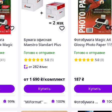
ага
Бумага офисная
Фотобумага Magic A4
я Magic
Maestro Standart Plus
Glossy Photo Paper 11
00
A4, 80 г/м2 500л, Mondi,
100л
вке
Готово к отправке
Готово к отправке
or Бумага
класс В - 2 ящика
янцевая
(41)
5.0
(5)
5.0
(8)
282
от
₴
/мес
от
1 690
₴/комплект
187
₴
ь
Купить
Купить
99%
100%
10
"MiFormat" – канцелярия для офиса и школы, упаковочные материалы!
Фотобумага и чернила