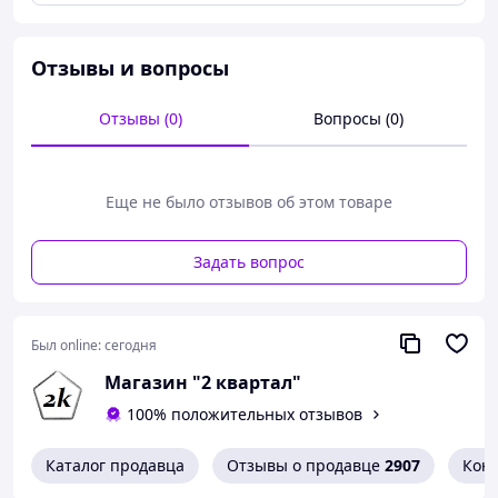
Для определения размера обуви нужно измерить
длину стопы. Уложите на ровную поверхность лист
бумаги и поставьте на него ногу. Обведите контур
Отзывы и вопросы
стопы карандашом. Рассчитайте расстояние от края
пятки до кончика пальца.
Отзывы (0)
Вопросы (0)
Еще не было отзывов об этом товаре
Задать вопрос
Был online:
сегодня
Магазин "2 квартал"
100% положительных отзывов
Каталог продавца
Отзывы о продавце
2907
Кон