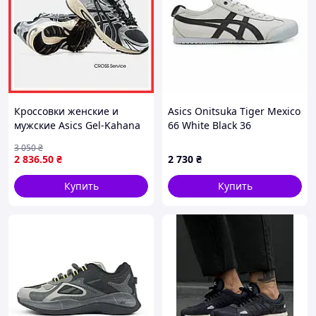
Кроссовки женские и
Asics Onitsuka Tiger Mexico
мужские Asics Gel-Kahana
66 White Black 36
TR Nexus grey silver / Асикс
3 050
₴
гель кахана ТР нексус
2 836
.50
₴
2 730
₴
серые серебристые
Купить
Купить