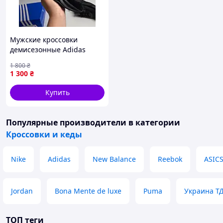
Мужские кроссовки
демисезонные Adidas
Sharks , стильные черные
1 800
₴
42 44
1 300
₴
Купить
Популярные производители
в категории
Кроссовки и кеды
Nike
Adidas
New Balance
Reebok
ASIC
Jordan
Bona Mente de luxe
Puma
Украина Т
ТОП теги