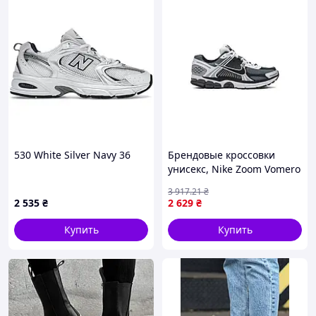
530 White Silver Navy 36
Брендовые кроссовки
унисекс, Nike Zoom Vomero
5 Dark Grey Black White 44
3 917
.21
₴
2 535
₴
2 629
₴
Купить
Купить