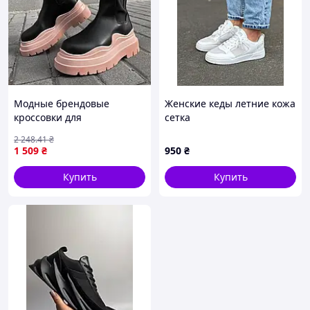
Модные брендовые
Женские кеды летние кожа
кроссовки для
сетка
путешествий на воздухе,
2 248
.41
₴
Bottega Veneta Black Pink
1 509
₴
950
₴
40
Купить
Купить