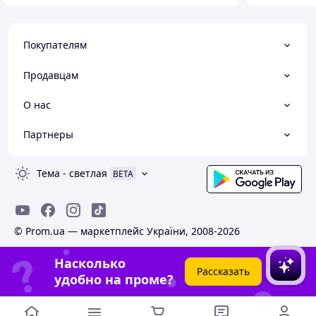
Покупателям
Продавцам
О нас
Партнеры
Тема
-
светлая
BETA
© Prom.ua — маркетплейс України, 2008-2026
Насколько
Рассказать
удобно на проме?