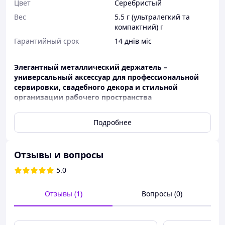
Цвет
Серебристый
Вес
5.5 г (ультралегкий та
компактний) г
Гарантийный срок
14 днів міс
Элегантный металлический держатель –
универсальный аксессуар для профессиональной
сервировки, свадебного декора и стильной
организации рабочего пространства
Лаконическая подставка в форме двойного кольца
Подробнее
создана для надежной фиксации именных карт,
номеров столов и меню. Благодаря зеркальному
серебристому покрытию, держатель выглядит
изысканно и современно, идеально вписываясь в
Отзывы и вопросы
концепцию любого праздника — от роскошной
5.0
свадьбы в стиле Luxury до уютного семейного ужина.
Характеристики и ключевые особенности
Отзывы (1)
Вопросы (0)
подставки для карт:
Материал:
Высококачественный прочный
металл, устойчивый к деформациям.