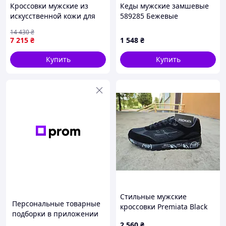
Кроссовки мужские из
Кеды мужские замшевые
искусственной кожи для
589285 Бежевые
повседневной носки и
14 430
₴
активного отдыха в
7 215
₴
1 548
₴
графитовом цвете
Купить
Купить
Стильные мужские
Персональные товарные
кроссовки Premiata Black
подборки в приложении
Lt.Grey Премиата 45 (28,5
2 560
₴