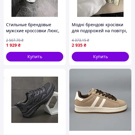
Стильные брендовые
Модні брендові кросівки
мужские кроссовки Люкс,
для подорожей на повітрі,
Нк-01-17/27 черно-белые
New Balance 9060 Sea Salt
2 507
.70
₴
4 373
.15
₴
Brown 36
1 929
₴
2 935
₴
Купить
Купить