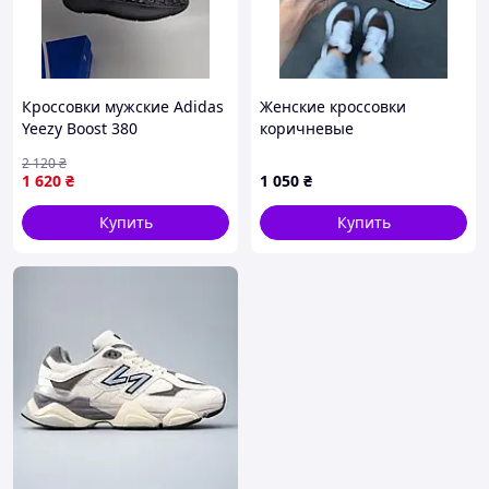
Кроссовки мужские Adidas
Женские кроссовки
Yeezy Boost 380
коричневые
демисезонные черные
2 120
₴
легкие
1 620
₴
1 050
₴
Купить
Купить