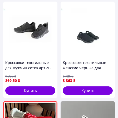
Кроссовки текстильные
Кроссовки текстильные
для мужчин сетка арт.ZF-
женские черные для
001 черные для
повседневной носки
1 739
₴
6 726
₴
комфортной повседневной
универсальная обувь для
869
.50
₴
3 363
₴
носки
комфорта и стиля
Купить
Купить