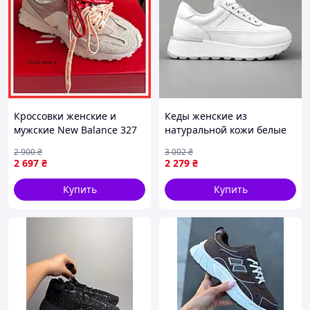
Кроссовки женские и
Кеды женские из
мужские New Balance 327
натуральной кожи белые
Beige / кроссовки Нью
однотонные
2 900
₴
3 002
₴
Беланс 327 бежевые
демисезонные
2 697
₴
2 279
₴
классические Seli Кеди
жіночі з натуральної
Купить
Купить
шкіри білі однотонні