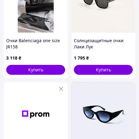
Очки Balenciaga one size
Солнцезащитные очки
JR158
Лаки Лук
поляризационные черная
3 118
₴
1 795
₴
оправа 565-913
A8885CK875
Купить
Купить