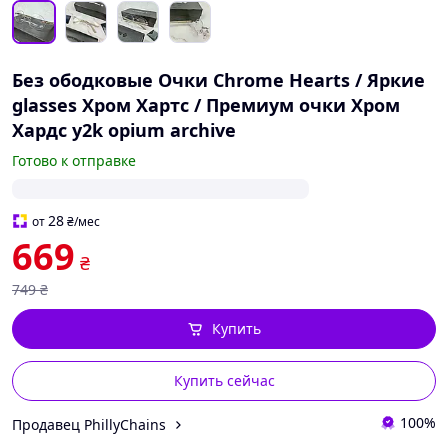
Без ободковые Очки Chrome Hearts / Яркие
glasses Хром Хартс / Премиум очки Хром
Хардс y2k opium archive
Готово к отправке
28
от
₴
/мес
669
₴
749
₴
Купить
Купить сейчас
100%
Продавец PhillyChains