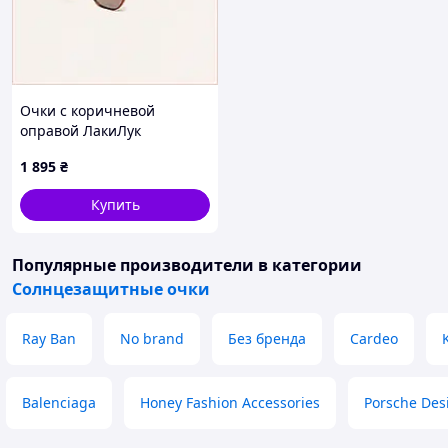
Очки с коричневой
оправой ЛакиЛук
поляризованные мужские
1 895
₴
88857MC43
Купить
Популярные производители
в категории
Солнцезащитные очки
Ray Ban
No brand
Без бренда
Cardeo
Balenciaga
Honey Fashion Accessories
Porsche Des