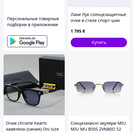
Лаки Лук солнцезащитные
Персональные товарные
очки в стиле спорт-шик
подборки в приложении
8552B55XE8
1 795
₴
Купить
Очки chrome hearts
Сонцезахисні окуляри MIU
хамелеон (синие) Oni size
MIU MU B50S ZVN80O 52