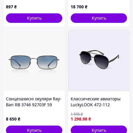
KT-863
897
₴
18 700
₴
Купить
Купить
Сонцезахисні окуляри Ray-
Классические авиаторы
Ban RB 3746 92703F 59
LuckyLOOK 472-112
металлическая оправа
1 595
₴
8M615E480K
8 650
₴
1 298
.98
₴
Купить
Купить