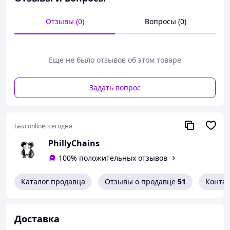
• Длина дужек: 15 см
Отзывы (0)
Вопросы (0)
• Высота линз: 4 см
• Длина передней рамки: 13.8 см
🎁 В упаковку входит :
Еще не было отзывов об этом товаре
✔️Коробка
✔️Футляр
Задать вопрос
✔️Визитка
✔️Серветка
Был online:
сегодня
📦 Открытка Новой Поштой, укр почта,
PhillyChains
розетка, OLX доставка, Prom
100% положительных отзывов
💬 Возможна оплата при получении
📸 Дополнительные фото/видео – по запросу
Каталог продавца
Отзывы о продавце
51
Конта
Доставка