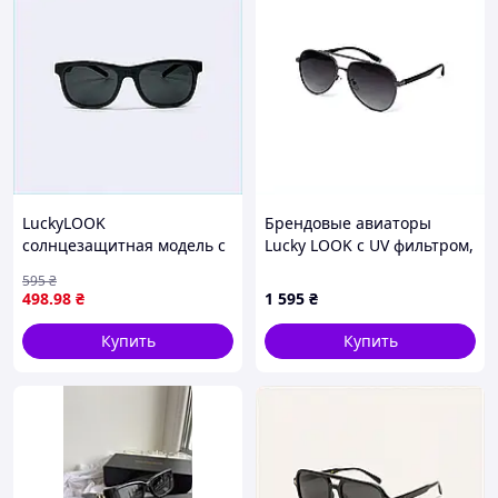
LuckyLOOK
Брендовые авиаторы
солнцезащитная модель с
Lucky LOOK с UV фильтром,
гнущейся оправой,
8T615485E
595
₴
C80H55906
498
.98
₴
1 595
₴
Купить
Купить