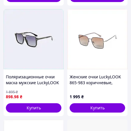
Поляризационные очки
Женские очки LuckyLOOK
маска мужские LuckyLOOK
865-983 коричневые,
серого цвета, E8885K949H
H8974H995
1 895
₴
898
.98
₴
1 995
₴
Купить
Купить