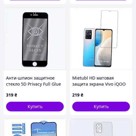
Анти-шпион защитное
Mietubl HD матовая
стекло 5D Privacy Full Glue
защита экрана Vivo iQOO
для Apple iPhone 6 Plus
Z6 5G 4TT057109
319
₴
219
₴
Черный, 5C05M91X34
Купить
Купить