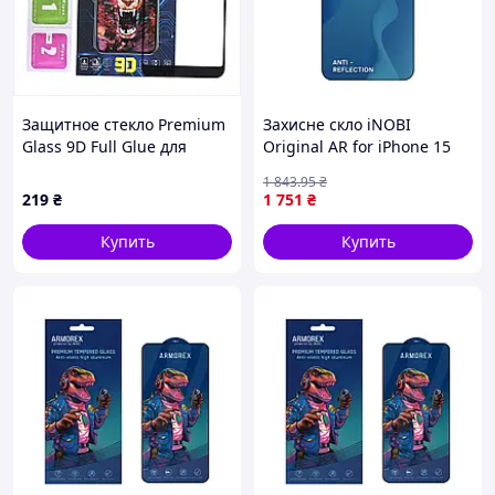
Защитное стекло Premium
Захисне скло iNOBI
Glass 9D Full Glue для
Original AR for iPhone 15
Google Pixel 3A XL Black
Plus/16 Plus Чорный
1 843
.95
₴
4K859MA518
(17015360)
219
₴
1 751
₴
Купить
Купить