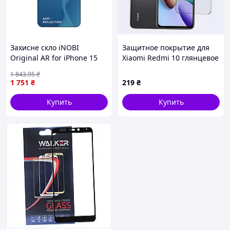
Захисне скло iNOBI
Защитное покрытие для
Original AR for iPhone 15
Xiaomi Redmi 10 глянцевое
Pro Чорный (17015205)
Mietubl EM3X120072
1 843
.95
₴
1 751
₴
219
₴
Купить
Купить