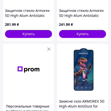
Защитное стекло Armorex
Защитное стекло Armorex
5D High-Alum Antistatic
5D High-Alum Antistatic
iPhone 15 Pro Black D10-
Samsung S23 FE / Samsung
281
.99
₴
241
.99
₴
2026
A54 Black D10-2026
Купить
Купить
Захисне скло ARMOREX 5D
Персональные товарные
High-Alum AntiDust for