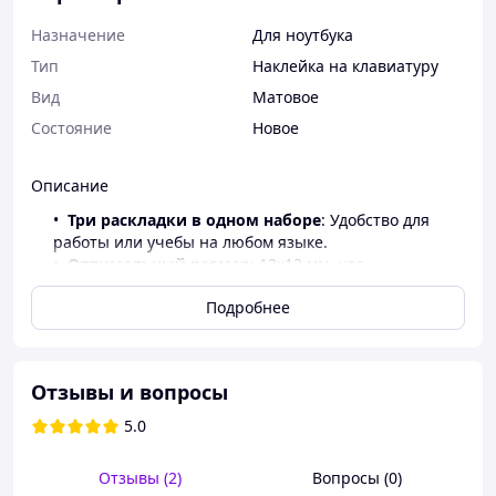
Назначение
Для ноутбука
Тип
Наклейка на клавиатуру
Вид
Матовое
Состояние
Новое
Описание
Три раскладки в одном наборе
: Удобство для
работы или учебы на любом языке.
Оптимальный размер
: 12x12 мм, что
обеспечивает совместимость с клавишами
Подробнее
большинства устройств, от компактных нетбуков
до стандартных ноутбуков.
Легкость в использовании
: Простая и
быстрая процедура наклеивания.
Отзывы и вопросы
Качественная печать
: Контрастный текст на
черном фоне обеспечивает четкость символов
5.0
даже в плохом освещении.
Цвет - синий
Отзывы (2)
Вопросы (0)
Цена 35 грн за 1 шт