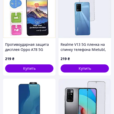
Противоударная защита
Realme V13 5G пленка на
дисплея Oppo A78 5G
спинку телефона Mietubl,
стекло, 561P233B9
40M52P663
219
₴
219
₴
Купить
Купить