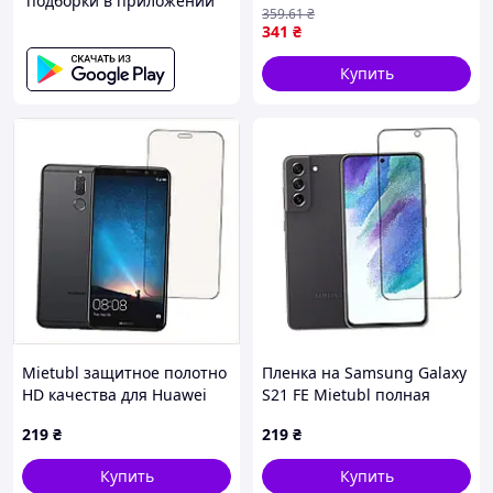
подборки в приложении
iPhone 17 Pro Max Чорний
359
.61
₴
(17014358)
341
₴
Купить
Mietubl защитное полотно
Пленка на Samsung Galaxy
HD качества для Huawei
S21 FE Mietubl полная
Mate 10, P604H896E7
клеевая основа, 77X3H3B21
219
₴
219
₴
Купить
Купить