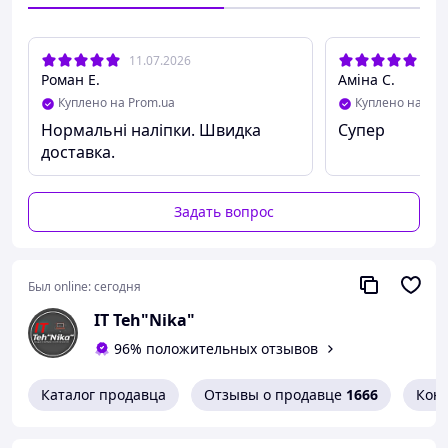
11.07.2026
02.
Роман Е.
Аміна С.
Куплено на Prom.ua
Куплено на Pro
Нормальні наліпки. Швидка
Супер
доставка.
Задать вопрос
Был online:
сегодня
IT Teh"Nika"
96% положительных отзывов
Каталог продавца
Отзывы о продавце
1666
Кон