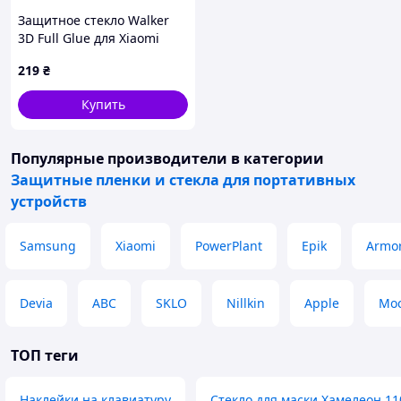
Защитное стекло Walker
3D Full Glue для Xiaomi
Redmi 5 Black A207366BB3
219
₴
Купить
Популярные производители
в категории
Защитные пленки и стекла для портативных
устройств
Samsung
Xiaomi
PowerPlant
Epik
Armor
Devia
ABC
SKLO
Nillkin
Apple
Moc
ТОП теги
Наклейки на клавиатуру
Стекло для маски Хамелеон 11