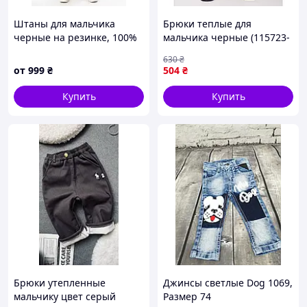
Штаны для мальчика
Брюки теплые для
черные на резинке, 100%
мальчика черные (115723-
котон, 6-7 лет, 7-8 лет, 8-9
1, 115724-1) Smil 122 р.
630
₴
лет, 9-10 лет
Черный
от
999
₴
504
₴
Купить
Купить
Брюки утепленные
Джинсы светлые Dog 1069,
мальчику цвет серый
Размер 74