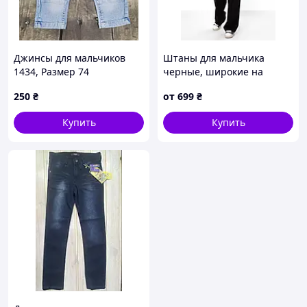
Джинсы для мальчиков
Штаны для мальчика
1434, Размер 74
черные, широкие на
резинке, двунитка, 134см,
250
₴
от
699
₴
140см, 146см, 152см,
158см, 164см, 170см
Купить
Купить