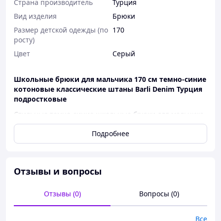
Страна производитель
Турция
Вид изделия
Брюки
Размер детской одежды (по
170
росту)
Цвет
Серый
Школьные брюки для мальчика 170 см темно-синие
котоновые классические штаны Barli Denim Турция
подростковые
Стильные темно-синие школьные брюки для мальчика
Barli Denim — идеальный вариант для школы, прогулок
Подробнее
и повседневной носки. Модель выполнена из
качественного котона с небольшим добавлением
стрейча, благодаря чему брюки отлично сидят по
фигуре, не сковывают движения и очень удобны в
Отзывы и вопросы
носке.
Классические котоновые брюки для мальчика выглядят
Отзывы (0)
Вопросы (0)
аккуратно, дорого и современно. Подойдут как под
рубашку и туфли, так и под кроссовки, худи или
свитшот. Универсальная модель для школы на каждый
Все