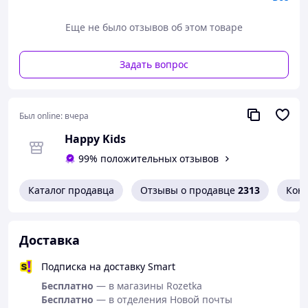
день.
Еще не было отзывов об этом товаре
Ткань приятная к телу, тонкая и комфортная —
отличный вариант на весну, осень и прохладное лето.
Турецкое качество обеспечивает долгую носку и
Задать вопрос
аккуратный внешний вид даже после многочисленных
стирок.
✔ Школьные брюки для мальчика
Был online:
вчера
✔ Подростковые котоновые штаны
✔ Темно-синие классические брюки
Happy Kids
✔ Турецкие брюки Barli Denim
99% положительных отзывов
✔ Слегка стрейчевые брюки
✔ Школьные джинсы для подростка
✔ Брюки на мальчика в школу
Каталог продавца
Отзывы о продавце
2313
Кон
✔ Классические штаны на резинке
✔ Модные подростковые брюки
Особенности модели:
Доставка
• Внутри резинка-утяжка на поясе
• Застежка на молнию и пуговицу
Подписка на доставку Smart
• Два кармана спереди
Бесплатно
— в магазины Rozetka
• Два кармана сзади
Бесплатно
— в отделения Новой почты
• Шлевки под ремень