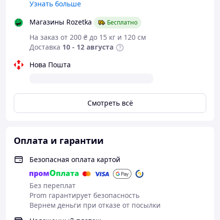
Узнать больше
• Тонкий котон отличного качества
• Удобная посадка и современный крой
Магазины Rozetka
Бесплатно
Эти школьные брюки для мальчика станут отличной
На заказ от 200 ₴ до 15 кг и 120 см
базовой вещью в гардеробе подростка. Модель
Доставка
10 - 12 августа
прекрасно подходит для школы, повседневной носки,
прогулок и праздников.
Нова Пошта
14 лет 170 см длина 101см талия 39 см бедра
45см шаговый шов 77 см
Смотреть всё
Оплата и гарантии
Безопасная оплата картой
Без переплат
Prom гарантирует безопасность
Вернем деньги при отказе от посылки