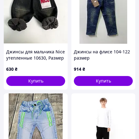
Джинсы для мальчика Nice
Джинсы на флисе 104-122
утепленные 10630, Размер
размер
80
630
₴
914
₴
Купить
Купить