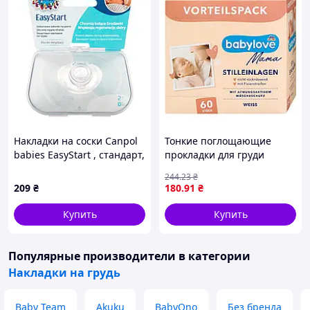
Накладки на соски Canpol
Тонкие поглощающие
babies EasyStart , стандарт,
прокладки для груди
2 шт.
Babylove Mama, 60 шт
244
.23
₴
209
₴
180
.91
₴
Купить
Купить
Популярные производители
в категории
Накладки на грудь
Baby Team
Akuku
BabyOno
Без бренда