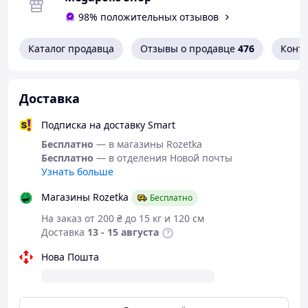
внутри, с наружной тканевой
98% положительных отзывов
поверхностью.
Каталог продавца
Отзывы о продавце
476
Конт
Как использовать: Снимите
защитную пленку, приклейте к
груди, формируя сосок по центру.
Доставка
Поднимите грудь и приклейте
"ушки" изделия, чтобы удерживать
Подписка на доставку Smart
грудь в нужном положении.
Бесплатно
— в магазины Rozetka
Бесплатно
— в отделения Новой почты
Используйте только чистую кожу.
Узнать больше
Не наносите спирт, тальк или
другие косметические средства на
Магазины Rozetka
Бесплатно
кожу перед наклеиванием.
На заказ от 200 ₴ до 15 кг и 120 см
Доставка
13 - 15 августа
После использования промойте
этикетки теплой водой с мягким
Нова Пошта
мылом или без него. Прикрепите
пленку назад.