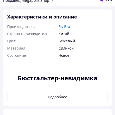
Продавец Megapolis Shop
Характеристики и описание
Производитель
Fly Bra
Страна производитель
Китай
Цвет
Бежевый
Материал
Силикон
Состояние
Новое
Бюстгальтер-невидимка
Бюстгальтер-наклейки с ушками
Подробнее
невидимый для поднятия груди
Invisible Push up Fly Bra Бежевый