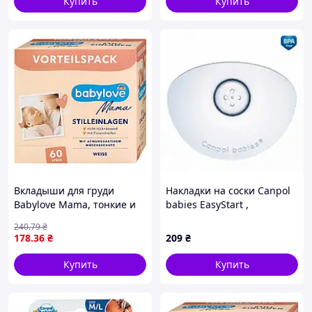
Купить
Купить
Вкладыши для груди
Накладки на соски Canpol
Babylove Mama, тонкие и
babies EasyStart ,
впитывающие, 60 шт
маленькие, 2 шт.
240
.79
₴
178
.36
₴
209
₴
Купить
Купить