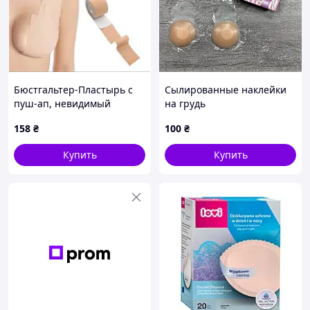
Бюстгальтер-Пластырь с
Сылированные наклейки
пуш-ап, невидимый
на грудь
бюстгальтер без бретелек,
158
₴
100
₴
Кинезио тейп для
подтягивания груди
Купить
Купить