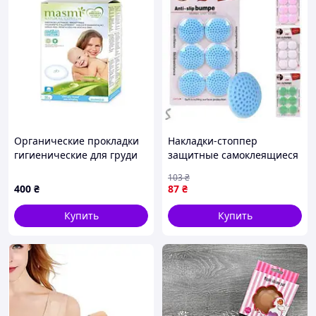
Органические прокладки
Накладки-стоппер
гигиенические для груди
защитные самоклеящиеся
Masmi 30 шт.
6шт/уп 5*0.8см R94836
103
₴
400
₴
87
₴
Купить
Купить