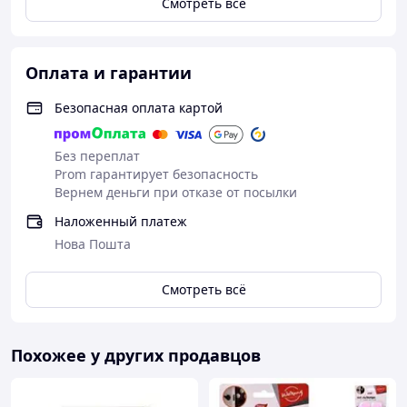
Смотреть всё
Характеристики:
Комплектация: 1 пара (2
наклейки)
Оплата и гарантии
Цвет бежевый
Безопасная оплата картой
Размер - единый One size для
чашки B/C
Замеры наклеек : ширина -
Без переплат
10см, длина -16см
Prom гарантирует безопасность
Вернем деньги при отказе от посылки
Упаковка - коробка
Наложенный платеж
Нова Пошта
Смотреть всё
Похожее у других продавцов