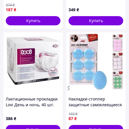
невидимый без бретелек
шт.
374
₴
для поддержки груди и
187
₴
349
₴
коррекции формы
Купить
Купить
Лактационные прокладки
Накладки-стоппер
Lovi День и ночь, 40 шт.
защитные самоклеящиеся
6шт/уп 5*0.8см R94836
103
₴
386
₴
87
₴