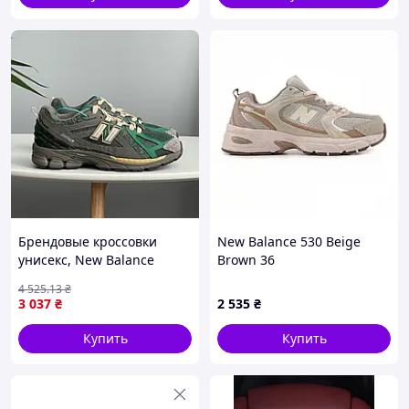
Брендовые кроссовки
New Balance 530 Beige
унисекс, New Balance
Brown 36
1906R Diamond District
4 525
.13
₴
Pack Green M1906RSG 43
3 037
₴
2 535
₴
Купить
Купить