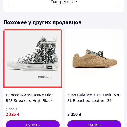
Смотреть всё
Похожее у других продавцов
Кроссовки женские Dior
New Balance X Miu Miu 530
B23 Sneakers High Black
SL Bleached Leather 36
White / кеды Диор Б23
2 500
₴
белые с черным высокие
2 325
₴
3 250
₴
Купить
Купить