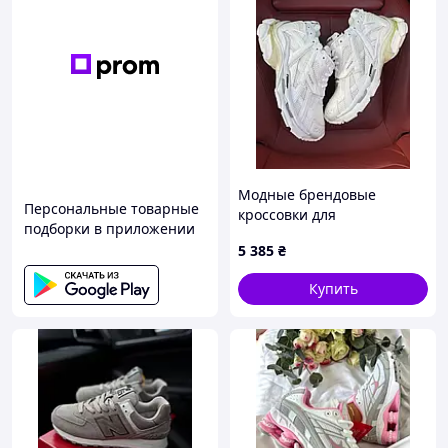
Модные брендовые
Персональные товарные
кроссовки для
подборки в приложении
путешествий на воздухе,
5 385
₴
Balenciaga Runner White
41
Купить