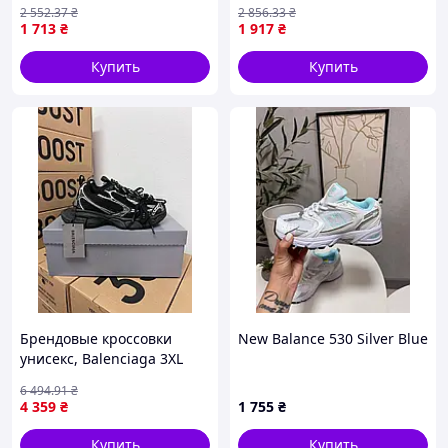
Swoosh Lime Light (Найк
x grey
2 552
.37
₴
2 856
.33
₴
свитет в темное) 41
1 713
₴
1 917
₴
Купить
Купить
Брендовые кроссовки
New Balance 530 Silver Blue
унисекс, Balenciaga 3XL
black premium 38
6 494
.91
₴
4 359
₴
1 755
₴
Купить
Купить