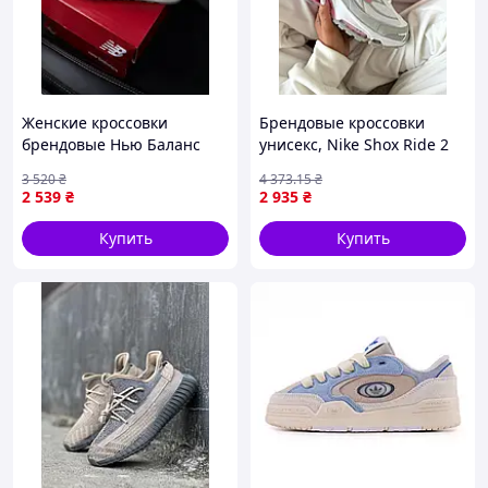
Женские кроссовки
Брендовые кроссовки
брендовые Нью Баланс
унисекс, Nike Shox Ride 2
серые с амортизацией
Supreme White Pink 37
3 520
₴
4 373
.15
₴
New Balance Seli Жіночі
2 539
₴
2 935
₴
кросівки брендові Нью
Баланс сірі
Купить
Купить