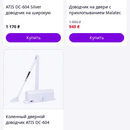
ATIS DC-604 Silver
Доводчик на двери с
доводчик на широкую
прихлопыванием Malatec
дверь, C6527872TK
(Польша), Доводчик
1 880
₴
дверной верхний,
1 170
₴
940
₴
Механический доводчик
металлопластиковой
Купить
Купить
двери, RYH
Коленный дверной
доводчик ATIS DC-604
White, 6527PP871C