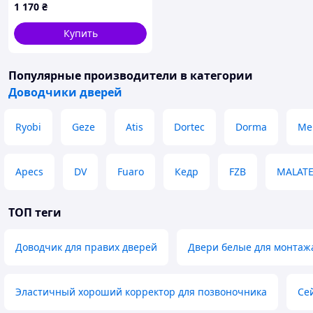
1 170
₴
Купить
Популярные производители
в категории
Доводчики дверей
Ryobi
Geze
Atis
Dortec
Dorma
Me
Apecs
DV
Fuaro
Кедр
FZB
MALAT
ТОП теги
Доводчик для правих дверей
Двери белые для монтаж
Эластичный хороший корректор для позвоночника
Сей