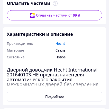
Оплатить частями
Оплатить частями от 99 ₴
Характеристики и описание
Производитель
Hecht
Материал
Сталь
Состояние
Новое
Дверной доводчик Hecht International
201640103-HE предназначен для
автоматического закрытия
межкомнатных дверей без сверления
и прикручивания. Монтаж
выполняется клеевым способом,
Подробнее
поэтому изделие подходит для дверей,
где нежелательно делать отверстия в
полотне или коробке.