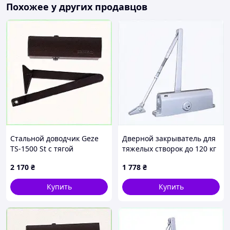
Похожее у других продавцов
Стальной доводчик Geze
Дверной закрыватель для
TS-1500 St с тягой
тяжелых створок до 120 кг
ножницы 6X5M274C02
Атис серебро, E672M6861
2 170
₴
1 778
₴
Купить
Купить