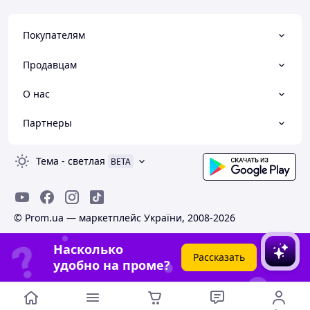
Покупателям
Продавцам
О нас
Партнеры
Тема
-
светлая
BETA
© Prom.ua — маркетплейс України, 2008-2026
Насколько
Рассказать
удобно на проме?