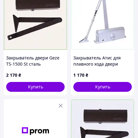
Закрыватель двери Geze
Закрыватель Атис для
TS-1500 St сталь
плавного хода двери
коричневый, 6527C40C2
65278H7AA2
2 170
₴
1 170
₴
Купить
Купить