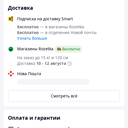
Внешнее покрытие: серебристое
Доставка
Тип монтажа: клеевой
Монтаж: без сверления и без прикручивания
Подписка на доставку Smart
Совместимость: DIN Left / DIN Right
Регулировка силы закрывания: 3 уровня
Бесплатно
— в магазины Rozetka
Назначение: деревянные и стальные двери
Бесплатно
— в отделения Новой почты
Размеры: 8,5 × 6,3 × 3 см
Узнать больше
Использование: внутренняя дверь
Магазины Rozetka
Бесплатно
Стан
Новый. Товар в заводской упаковке,
На заказ до 15 кг и 120 см
упаковка не повреждена.
Доставка
10 - 12 августа
Подходит для быстрой установки без
Нова Пошта
инструментов и повреждения двери.
Последние фото сделаны нами
прицела.
Смотреть всё
Оплата и гарантии