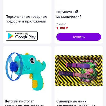
Игрушечный
Персональные товарные
металлический
подборки в приложении
пружинный пистолет на
2 760
₴
пластиковых пульках 6мм
1 380
₴
COLT M1911 | Игрушечное
оружие для мальчика |
Купить
VELARO
Детский пистолет
Сувенирные ножи
запускалка Динозаврик
деревянные набор BOX