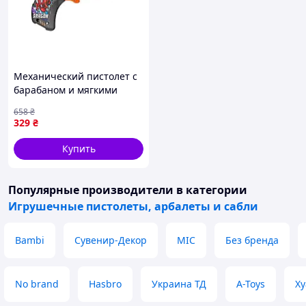
Механический пистолет с
барабаном и мягкими
пулями Дракон для детей
658
₴
для стрельбы на дальние
329
₴
расстояния
Купить
Популярные производители
в категории
Игрушечные пистолеты, арбалеты и сабли
Bambi
Сувенир-Декор
MIC
Без бренда
No brand
Hasbro
Украина ТД
A-Toys
Ху