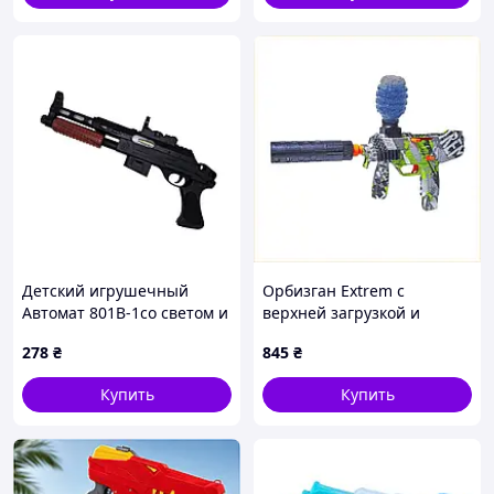
Детский игрушечный
Орбизган Extrem с
Автомат 801B-1со светом и
верхней загрузкой и
звуком
дальностью 25 метров
278
₴
845
₴
880E117K6T
Купить
Купить