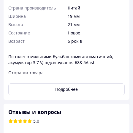
Страна производитель
Китай
Ширина
19 мм
Высота
21 мм
Состояние
Новое
Возраст
6 років
Пістолет з мильними бульбашками автоматичний,
акумулятор 3.7 V, підсвічування 688-5A ish
Отправка товара
Срок:
1-2 рабочих дня после оформления заказа.
Перевозчик:
Новая почта.
Подробнее
Контактная информация:
Интернет-магазин:
irishop com ua
Телефон
: 097-901-81-32
Отзывы и вопросы
Мессенджеры:
Viber, Telegram
5.0
Преимущества:
Быстрая отправка:
Мы отправляем заказы в