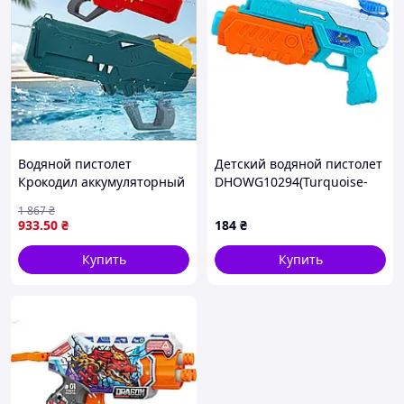
Водяной пистолет
Детский водяной пистолет
Крокодил аккумуляторный
DHOWG10294(Turquoise-
бластер для детей с
Orange) пластик, 22 см
1 867
₴
автоматическим набором
933
.50
₴
184
₴
воды 550 мл
Купить
Купить