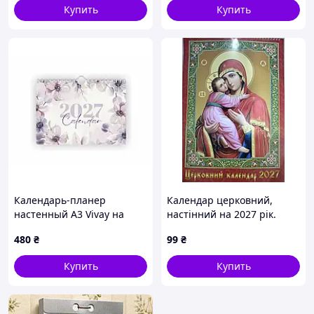
Купить
Купить
Календарь-планер
Календар церковний,
настенный А3 Vivay на
настінний на 2027 рік.
2027 год
480
₴
99
₴
Купить
Купить