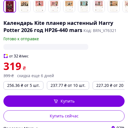
Календарь Kite планер настенный Harry
Potter 2026 год HP26-440 mars
Код: BRN_V76321
Готово к отправке
32
от
₴
/мес
319
₴
399
₴
скидка еще 6 дней
256.36
₴
от 5 шт.
237.77
₴
от 10 шт.
227.20
₴
от 20 ш
Купить
Купить сейчас
92%