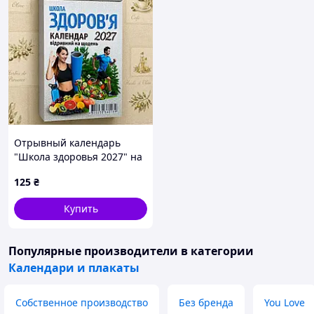
Отрывный календарь
"Школа здоровья 2027" на
каждый день на
125
₴
украинском языке
Купить
Популярные производители
в категории
Календари и плакаты
Собственное производство
Без бренда
You Love