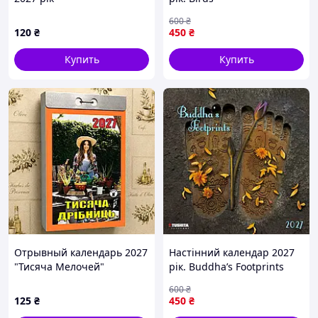
600
₴
120
₴
450
₴
Купить
Купить
Отрывный календарь 2027
Настінний календар 2027
"Тисяча Мелочей"
рік. Buddha’s Footprints
настенный, ежедневный,
600
₴
украинский язык
125
₴
450
₴