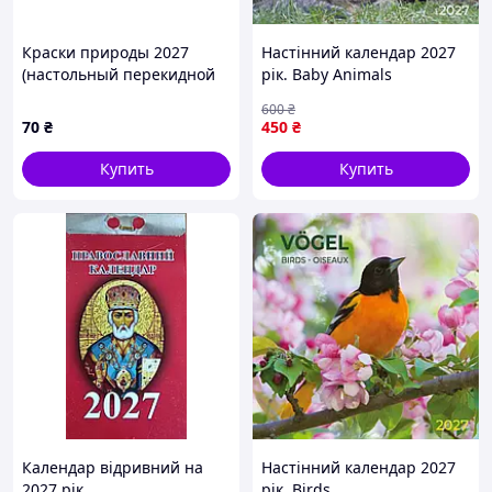
Краски природы 2027
Настінний календар 2027
(настольный перекидной
рік. Baby Animals
календарь домик)
600
₴
70
₴
450
₴
Купить
Купить
Календар відривний на
Настінний календар 2027
2027 рік
рік. Birds