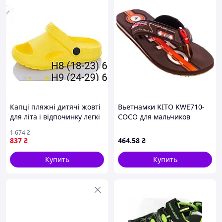
Капці пляжні дитячі жовті
Вьетнамки KITO KWE710-
для літа і відпочинку легкі
COCO для мальчиков
та зручні для прогулянок
размер 38 коричневый-
1 674
₴
красный EVA
837
₴
464
.58
₴
Купить
Купить