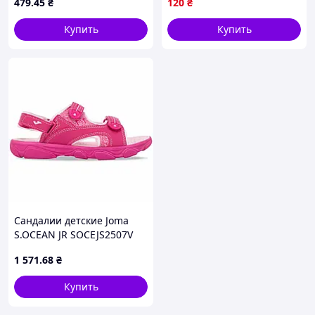
479
.45
₴
120
₴
Купить
Купить
Сандалии детские Joma
S.OCEAN JR SOCEJS2507V
розовые для лета с
1 571
.68
₴
регулировкой полноты
Купить