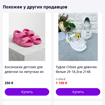
Похожее у других продавцов
Босоножки детские для
Туфли Clibee для девочек
девочки на липучках из
белые 29 18,3см 2148
пены Luck Line размеры
1 250
₴
18р
250
₴
1 150
₴
Купить
Купить