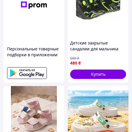
Детские закрытые
Персональные товарные
сандалии для мальчика
подборки в приложении
Junior League черные с
580
₴
зеленым на липучках
480
₴
Купить