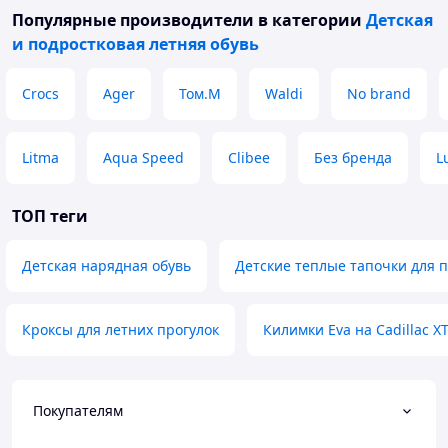
Популярные производители
в категории
Детская
и подростковая летняя обувь
Crocs
Ager
Том.М
Waldi
No brand
Litma
Aqua Speed
Clibee
Без бренда
L
ТОП теги
Детская нарядная обувь
Детские теплые тапочки для п
Кроксы для летних прогулок
Килимки Eva на Cadillac X
Покупателям