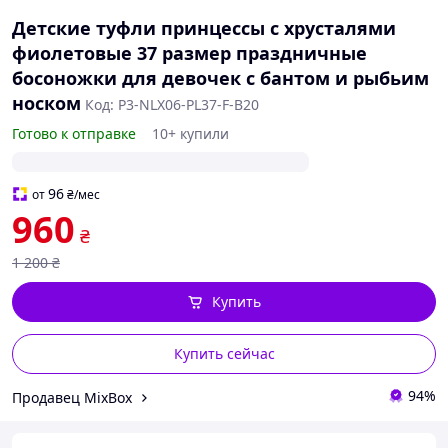
Детские туфли принцессы с хрусталями
фиолетовые 37 размер праздничные
босоножки для девочек с бантом и рыбьим
носком
Код: P3-NLX06-PL37-F-B20
Готово к отправке
10+ купили
96
от
₴
/мес
960
₴
1 200
₴
Купить
Купить сейчас
94%
Продавец MixBox