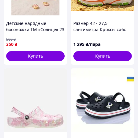
Детские нарядные
Размер 42 - 27,5
босоножки ТМ «Солнце» 23
сантиметра Кроксы сабо
р
босоножки crocs клоги
500
₴
белые, из пены (ЭВА),
350
₴
1 295
₴/пара
легкие и удобные
Купить
Купить