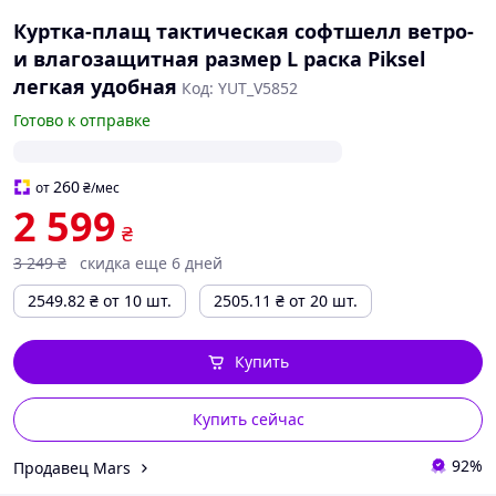
Куртка-плащ тактическая софтшелл ветро-
и влагозащитная размер L раска Piksel
легкая удобная
Код: YUT_V5852
Готово к отправке
260
от
₴
/мес
2 599
₴
3 249
₴
скидка еще 6 дней
2549.82
₴
от 10 шт.
2505.11
₴
от 20 шт.
Купить
Купить сейчас
92%
Продавец Mars