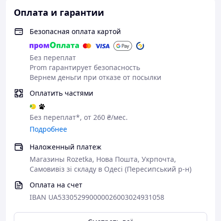
Доставка занимает 3-7 дней (в большие города
Оплата и гарантии
– до 3 дней).
Вы получите уведомление с номером для
Безопасная оплата картой
отслеживания посылки.
Самовывоз.
Возможен самостоятельный забор
Без переплат
товара по адресу: Одесса, ул. Заболотного, 58.
Prom гарантирует безопасность
Вернем деньги при отказе от посылки
Доступная доставка другой курьерской службой –
уточните детали операторов.
Оплатить частями
Без переплат*, от 260 ₴/мес.
УСЛОВИЯ ВОЗВРАЩЕНИЯ И
Подробнее
ГАРАНТИЯ
Наложенный платеж
Возврат товара
возможен в течение 14 дней без
Магазины Rozetka, Нова Пошта, Укрпочта,
объяснения причин. Это право закреплено Законом "О
Самовивіз зі складу в Одесі (Пересипський р-н)
защите прав потребителей" и Постановлением Кабмина
Оплата на счет
№172 от 19 марта 1994 года.
IBAN UA533052990000026003024931058
Если товар имеет технический дефект, то продавец
предлагает
замену
или полный возврат средств в