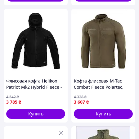
полностью отвечают требованиям безопасности
и качества.
Успех в течение 7 лет.
Мы обслужили более
117 000 клиентов, и почти 40% из них снова
возвращаются. Оставьте свой отзыв – ваше
мнение важно для нас.
Флисовая кофта Helikon
Кофта флисовая M-Tac
Patriot Mk2 Hybrid Fleece -
Combat Fleece Polartec,
Прочный, теплый,
Dark olive, 2XL/L - Тепло,
4 542
₴
4 328
₴
функциональный - 2XL,
комфорт, тактический
3 785
₴
3 607
₴
черная.
стиль
Купить
Купить