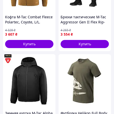
Кофта M-Tac Combat Fleece
Брюки тактические M-Tac
Polartec, Coyote, L/L.
Aggressor Gen II Flex Rip-
Теплая, удобная и
Stop, Black, 30/32.
4 328
₴
4 265
₴
тактическая.
Материал Rip-Stop, вес
3 607
₴
3 554
₴
~700-800 г,
водоотталкивающее
Купить
Купить
Зимняя куртка M-Tac Alpha
Футболка Helikon Full Body