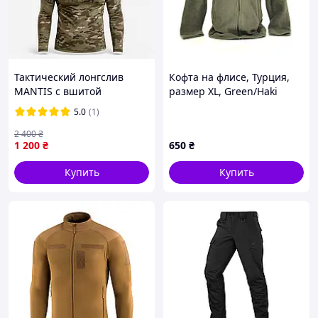
Тактический лонгслив
Кофта на флисе, Турция,
MANTIS с вшитой
размер XL, Green/Haki
балаклавой для ношения
5.0
(1)
под бронежилет.
2 400
₴
1 200
₴
650
₴
Купить
Купить