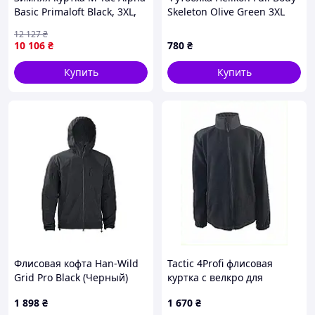
Basic Primaloft Black, 3XL,
Skeleton Olive Green 3XL
-20°C, 800г, YKK, Cordura
12 127
₴
10 106
₴
780
₴
Купить
Купить
Флисовая кофта Han-Wild
Tactic 4Profi флисовая
Grid Pro Black (Черный)
куртка с велкро для
нашивок 86840PT57
1 898
₴
1 670
₴