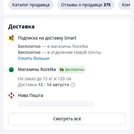
Каталог продавца
Отзывы о продавце
375
Конт
реквизиты, доступные по нажатию "Купить".
Оплата при получении.
Рассчитайтесь по заказу в
почтовом отделении после его осмотра.
Доставка
Подписка на доставку Smart
ДОСТАВКА ТОВАРОВ
Бесплатно
— в магазины Rozetka
Бесплатно
— в отделения Новой почты
Отправка через курьерскую службу.
Доставка
Узнать больше
осуществляется с понедельника по пятницу. Для
Магазины Rozetka
Бесплатно
некоторых категорий товаров – также по выходным.
На заказ до 15 кг и 120 см
Заказы, оформленные до 12:00, присылаются в
Доставка
12 - 14 августа
тот же день. После – на следующий рабочий день
или с согласия.
Нова Пошта
Номер накладной для отслеживания будет
отправлен после оформления заказа.
Информацию о доставке можно найти в личном
кабинете или на сайте Новой почты.
Смотреть всё
Бесплатная доставка для Пром-оплаты.