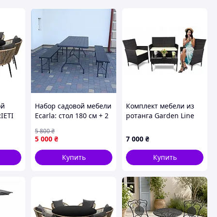
ой
Набор садовой мебели
Комплект мебели из
RIETI
Ecarla: стол 180 см + 2
ротанга Garden Line
рый
лавки Черный
(Диван + 2 кресла +
5 800
₴
-free-
стол) для сада кафе
5 000
₴
7 000
₴
террасы, Коричневый
Купить
Купить