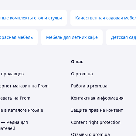
ные комплекты стол и стулья
Качественная садовая мебе
ррасная мебель
Мебель для летних кафе
Детская са
О нас
 и функциональность.
и удобным для большой компании или комфортного
 продавцов
О prom.ua
ернет-магазин
на Prom
Работа в prom.ua
авать на Prom
Контактная информация
 в Каталоге ProSale
Защита прав на контент
Значение
бор садовой мебели
 — медиа для
Content right protection
ателей
BEL ELITE
Отзывы о prom.ua