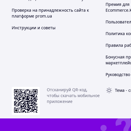
Модель
D
Премия для
Проверка на принадлежность сайта к
Ecommerce.
Артикул
ME
платформе prom.ua
Цвет
се
Пользовате
Инструкции и советы
Комплектация
ди
Политика к
Материал каркаса
ме
Правила ра
Материал сидений
ис
Бонусная п
Подушки
ес
маркетплей
Назначение
са
Руководство
Устойчивость к влаге
да
Устойчивость к UV
да
Отсканируй QR-код,
Тема
-
с
*В зависимости от модификации.
чтобы скачать мобильное
приложение
💼 Почему стоит купить именно у нас
🛒 Выгодная цена
🚚 Быстрая доставка по Украине