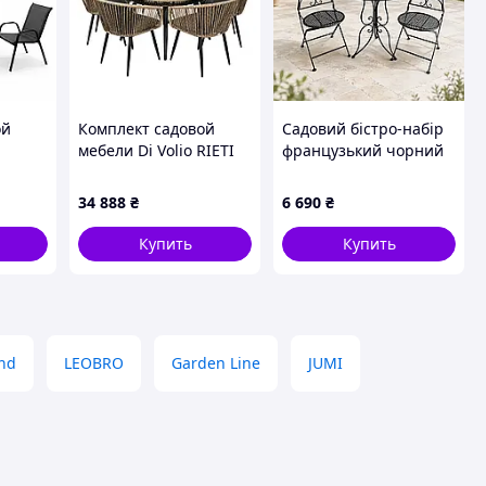
ой
Комплект садовой
Садовий бістро-набір
мебели Di Volio RIETI
французький чорний
2
6+1 бежевый/серый
матовий - стіл і 2
/Svart/ -stunning-
стільці Гранд Презент
34 888
₴
6 690
₴
иком
products-for-life-
GP0133-B
Купить
Купить
nd
LEOBRO
Garden Line
JUMI