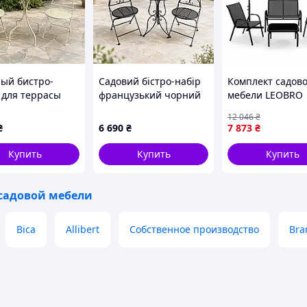
менный и комфортный комплект для обустройства
ва кресла, два пуфа и компактный столик,
емьи.
монично сочетается с современными террасами,
ый бистро-
Садовий бістро-набір
Комплект садов
 для террасы
французький чорний
мебели LEOBRO
вый -
матовий - стіл і 2
Comfort (Диван, 
12 046
₴
лический стол и
стільці Гранд Презент
кресла, столик) с
₴
6 690
₴
7 873
₴
ла Гранд Презент
GP0133-B
подвесным зонт
9C
— Серый
Купить
Купить
Купить
садовой мебели
Bica
Allibert
Собственное производство
Bra
 друзьями или семейного досуга на открытом