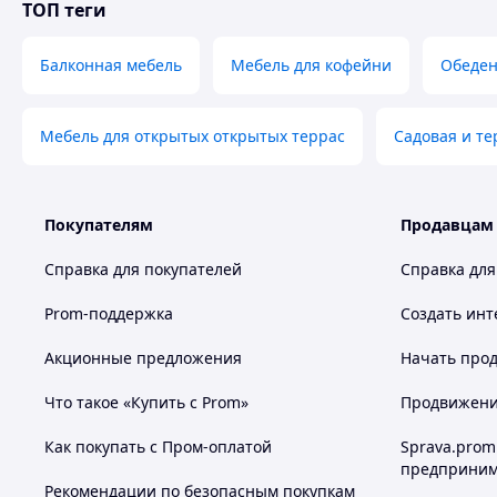
ТОП теги
🏗️ Где используется
Терраса или веранда 🏡
Балконная мебель
Мебель для кофейни
Обеден
Сад и двор 🌳
Лаунж-зона
Балкон или лоджия
Мебель для открытых открытых террас
Садовая и те
Летние площадки кафе и ресторанов ☕
⭐ Почему стоит выбрать MEBEL ELITE DELGADO
Покупателям
Продавцам
Модель DELGADO сочетает современный дизайн, комфорт
Наличие пуфов делает комплект еще более практичным 
Справка для покупателей
Справка для
отдыха.
Prom-поддержка
Создать инт
Акционные предложения
Начать прод
⚙️ Технические характеристики
Что такое «Купить с Prom»
Продвижение
Характеристика
Тип
на
Как покупать с Пром-оплатой
Sprava.prom
предприним
Бренд
ME
Рекомендации по безопасным покупкам