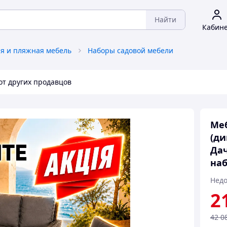
Найти
Кабин
я и пляжная мебель
Наборы садовой мебели
от других продавцов
Меб
(ди
Дач
наб
Недо
2
42 0