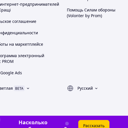
ELGADO
 интернет-предпринимателей
Кращі
Помощь Силам обороны
.DELGADO/P/RT/OGR/ZES
(Volonter by Prom)
рый
льское соглашение
ван, 2 кресла, 2 пуфа, столик
онфиденциальности
талл
боты на маркетплейсе
кусственный ротанг / текстиль / полимер*
рограмма электронный
ть
с PROM
д, терраса, лаунж-зона
 Google Ads
ветлая
Русский
BETA
Насколько
Рассказать