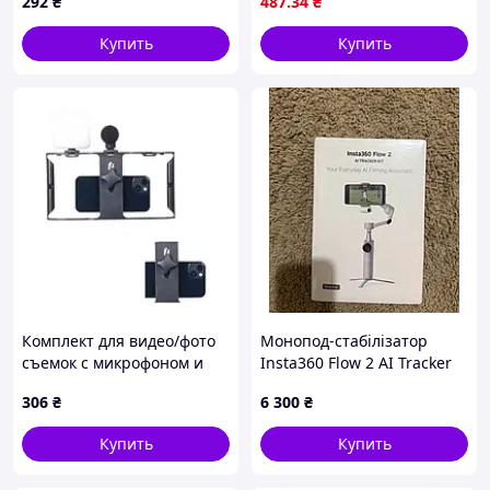
292
₴
487
.34
₴
Купить
Купить
Комплект для видео/фото
Монопод-стабілізатор
съемок с микрофоном и
Insta360 Flow 2 AI Tracker
вспышкой для смартфона
Bundle Gray
306
₴
6 300
₴
Video Making Kit AY49X
Черный
Купить
Купить