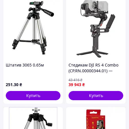
Штатив 3065 0.65м
Стедикам DJI RS 4 Combo
(CP.RN.00000344.01) —
Доступный
43 416
₴
251
.30
₴
39 943
₴
Купить
Купить