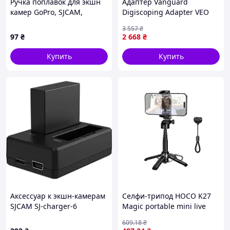
Ручка поплавок для экшн
Адаптер Vanguard
камер GoPro, SJCAM,
Digiscoping Adapter VEO
Xiaomi, Insta360, DJI
PA-62 для смартфона (VEO
3 557
₴
PA-62)
97
₴
2 668
₴
Купить
Купить
Аксессуар к экшн-камерам
Селфи-трипод HOCO K27
SJCAM SJ-charger-6
Magic portable mini live
broadcast stand (150cm)
609
.18
₴
Black