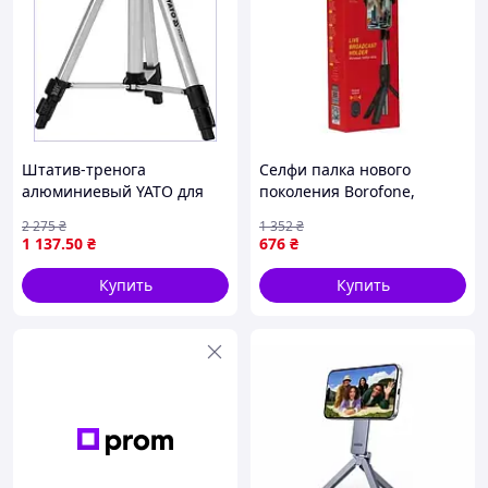
Штатив-тренога
Селфи палка нового
алюминиевый YATO для
поколения Borofone,
фотоаппаратов лазеров с
Штатив для телефона
2 275
₴
1 352
₴
резьбой 5/8 дюйма высота
вертикальный, Селфи
1 137
.50
₴
676
₴
32-75 см
палка с кнопкой на ручке,
CQS
Купить
Купить