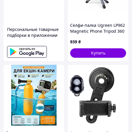
Селфи-палка Ugreen LP962
Персональные товарные
Magnetic Phone Tripod 360
подборки в приложении
Rotating Stand Space Gray
939
₴
(75509)
Купить