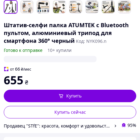
Штатив-селфи палка ATUMTEK с Bluetooth
пультом, алюминиевый трипод для
смартфона 360° черный
Код: NYK096.n
Готово к отправке
10+ купили
66
от
₴
/мес
655
₴
Купить
Купить сейчас
95%
Продавец "STfE": красота, комфорт и удовольствие!