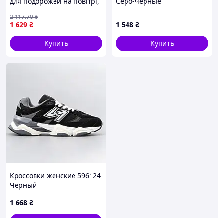
для подорожей на повітрі,
Серо-черные
Nike Air Jordan 1 Mid Red
2 117
.70
₴
black + доп шнурки
1 629
₴
1 548
₴
Купить
Купить
Кроссовки женские 596124
Черный
1 668
₴