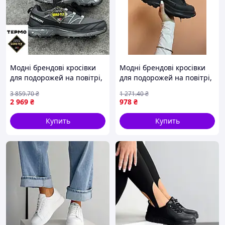
Модні брендові кросівки
Модні брендові кросівки
для подорожей на повітрі,
для подорожей на повітрі,
Salomon XT-6 Expense Grey
McQUEEN LOW FULL BLACK•
3 859
.70
₴
1 271
.40
₴
Black Gore-Tex 41
2 969
₴
978
₴
Купить
Купить