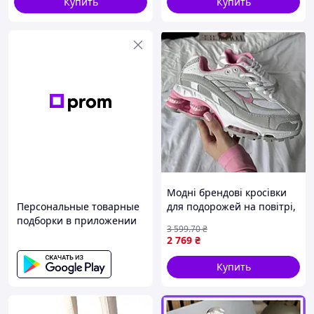
Купить
Купить
Модні брендові кросівки
Персональные товарные
для подорожей на повітрі,
подборки в приложении
Nike Shox 38
3 599
.70
₴
2 769
₴
Купить