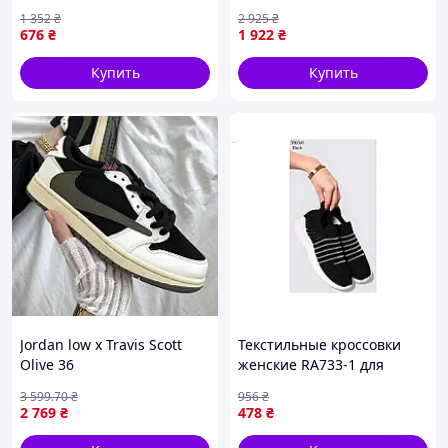
отдыха и повседневной
замша хаки лето осень
1 352
₴
2 925
₴
носки ТМ PROGRESS
676
₴
1 922
₴
арт.3941
Купить
Купить
Jordan low x Travis Scott
Текстильные кроссовки
Olive 36
женские RA733-1 для
активного отдыха и
3 599
.70
₴
956
₴
повседневной носки
2 769
₴
478
₴