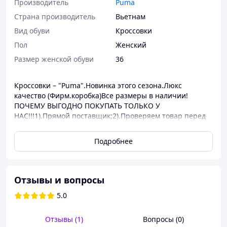
Производитель
Puma
Страна производитель
Вьетнам
Вид обуви
Кроссовки
Пол
Женский
Размер женской обуви
36
Кроссовки – "Puma".Новинка этого сезона.Люкс
качество (Фирм.коробка)Все размеры в наличии!
ПОЧЕМУ ВЫГОДНО ПОКУПАТЬ ТОЛЬКО У
НАС!!!1).Прямой поставщик;2).Проверяем товар перед
отправкой;3).Связь с покупателем;4).Оплата в случае
получения;5).Самые низкие цены по Украине;6).Вся
Подробнее
обувь топ качества и только ходовые модели,
ассортимент постоянно растет. Фото все только
живые!!!7).Заказ принимаем 24/78). Постоянным
клиентам скидки на товар!-размер 35- стелька 22.5 см-
Отзывы и вопросы
Размер 36-Стелька 23 см-размер 37- стелька 23.5 см-
5.0
Размер 38-Стелька 24 см-Размер 39-Стелька 25 см-
размер 40- стелька 25.5 см-размер 41- стелька 26 см-
Размер 39-Стелька 25.5 см-размер 40- стелька 26 см-
Отзывы (1)
Вопросы (0)