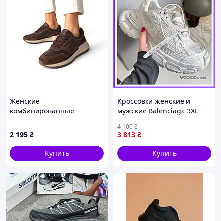
Женские
Кроссовки женские и
комбинированные
мужские Balenciaga 3XL
кроссовки Allsy
White / кроссовки
4 100
₴
(26Z2D5150-1 Brown),
Баленсиага 3ХЛ белые
2 195
₴
3 813
₴
Коричневый
Купить
Купить