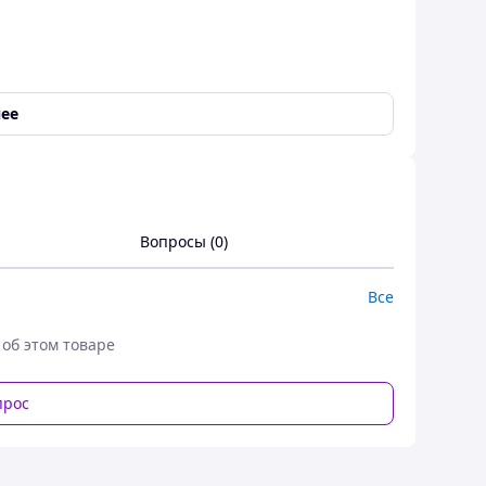
ее
лина - 55 см.
Вопросы (0)
обхват бедер 92-96 см.
обхват бедер 96-100 см.
Все
обхват бедер 100-104 см.
 об этом товаре
, обхват бедер 104-108 см.
см, обхват бедер 108-112 см.
прос