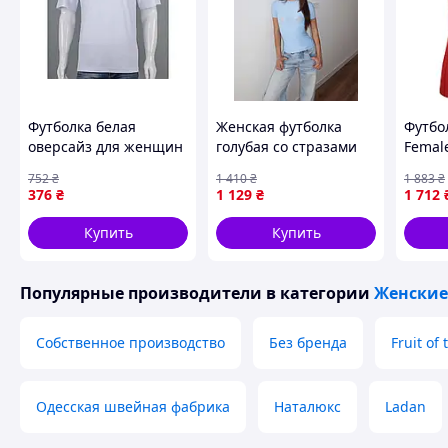
Футболка белая
Женская футболка
Футбо
оверсайз для женщин
голубая со стразами
Female
стильная и
из микромасла Seli
XS/8/3
752
₴
1 410
₴
1 883
₴
комфортная для
Жіноча футболка
VO
376
₴
1 129
₴
1 712
повседневной носки
блакитна з стразами з
мікромаслом
Купить
Купить
Популярные производители
в категории
Женские
Собственное производство
Без бренда
Fruit of
Одесская швейная фабрика
Наталюкс
Ladan