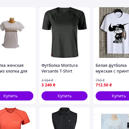
лка женская
Футболка Montura
Белая футболка
из хлопка для
Versante T-Shirt
мужская с прин
дневной носки и
Woman M Antracite
кролик самая
3 564
₴
750
₴
рта ТМ MODY
2700-VO
стильная
3 240
₴
712
.50
₴
повседневная м
для парня
Купить
Купить
Купить
BEKtime3098