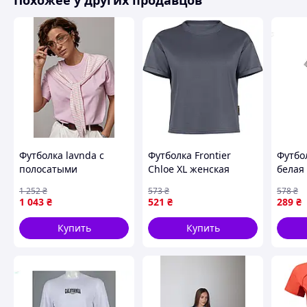
Похожее у других продавцов
Футболка lavnda с
Футболка Frontier
Футбо
полосатыми
Chloe XL женская
белая 
завязками, M,
Темно-Серый 1922-VO
повсе
1 252
₴
573
₴
578
₴
свободный крой,
комфо
1 043
₴
521
₴
289
₴
удобный материал
Купить
Купить