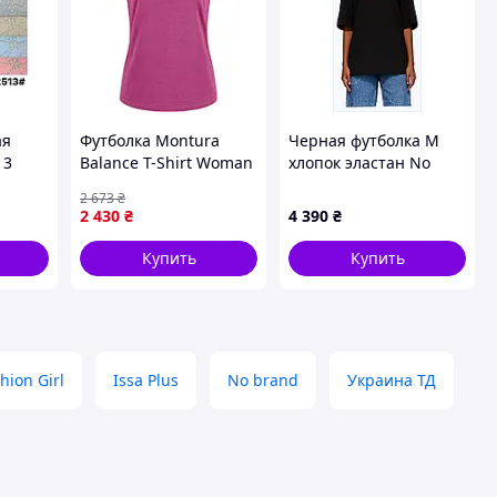
ая
Футболка Montura
Черная футболка M
13
Balance T-Shirt Woman
хлопок эластан No
из
L Baton Rouge 2700-VO
Brand Face 8EK662371
2 673
₴
2 430
₴
4 390
₴
оски и
Купить
Купить
hion Girl
Issa Plus
No brand
Украина ТД