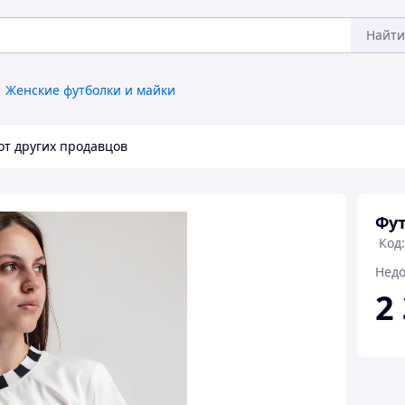
Найти
Женские футболки и майки
от других продавцов
Фут
Код
Недо
2