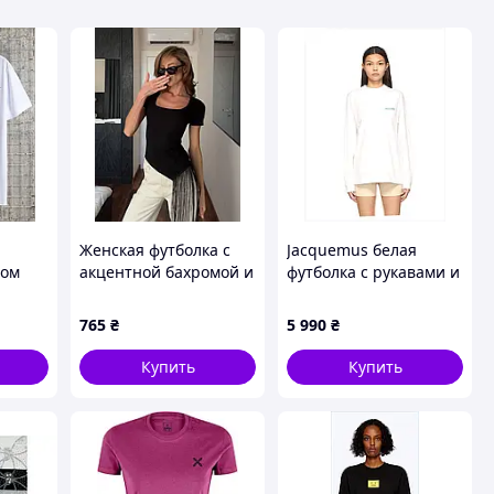
Женская футболка с
Jacquemus белая
том
акцентной бахромой и
футболка с рукавами и
фигурным вырезом
лого сзади, 8C59K4555
765
₴
5 990
₴
одель
Купить
Купить