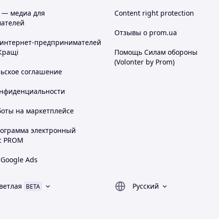
 — медиа для
Content right protection
ателей
Отзывы о prom.ua
 интернет-предпринимателей
Кращі
Помощь Силам обороны
(Volonter by Prom)
льское соглашение
онфиденциальности
боты на маркетплейсе
рограмма электронный
с PROM
 Google Ads
ветлая
Русский
BETA