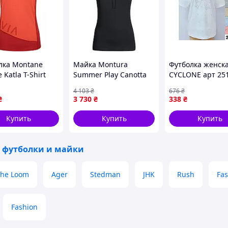
лка Montane
Майка Montura
Футболка женск
 Katla T-Shirt
Summer Play Canotta
CYCLONE арт 25
4 Paprika 3490-
Woman M Black 2700-
бежевого цвета 
4 103
₴
676
₴
VO
трикотажа для
₴
3 730
₴
338
₴
повседневной н
комфорта
Купить
Купить
Купить
 футболки и майки
 the Loom
Ager
Stedman
JHK
Rush
Fas
Fashion