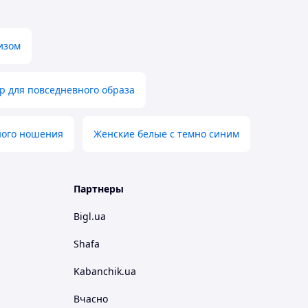
изом
р для повседневного образа
ного ношения
Женские белые с темно синим
Партнеры
Bigl.ua
Shafa
Kabanchik.ua
Вчасно