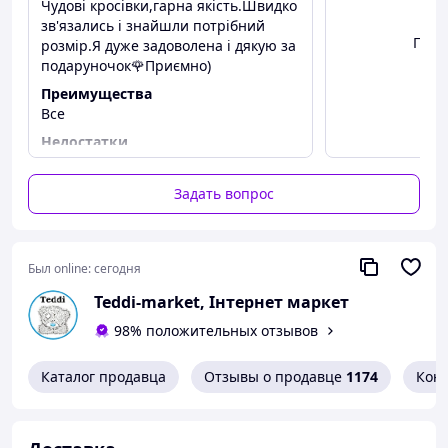
Чудові кросівки,гарна якість.Швидко
зв'язались і знайшли потрібний
Посм
розмір.Я дуже задоволена і дякую за
подаруночок🌹Приємно)
Преимущества
Все
Недостатки
Немає
Задать вопрос
Был online:
сегодня
Teddi-market, Інтернет маркет
98% положительных отзывов
Каталог продавца
Отзывы о продавце
1174
Кон