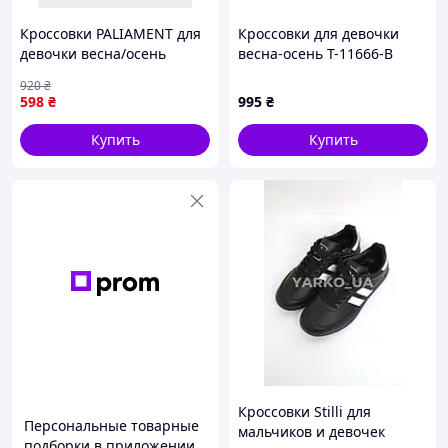
Кроссовки PALIAMENT для
Кроссовки для девочки
девочки весна/осень
весна-осень T-11666-B
D1221-3 экокожа/флис
экокожа/сетка молочный
920
₴
розовый/стальной 34(р)
HLDD 26(р)
598
₴
995
₴
Купить
Купить
Кроссовки Stilli для
Персональные товарные
мальчиков и девочек
подборки в приложении