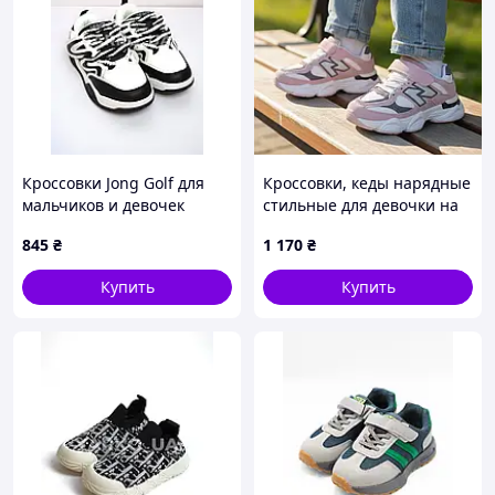
Кроссовки Jong Golf для
Кроссовки, кеды нарядные
мальчиков и девочек
стильные для девочки на
весна/осень B11163-0
лепучке. Размер 27-32
845
₴
1 170
₴
экокожа белый/черный
нашивка зигзаг 30(р)
Купить
Купить