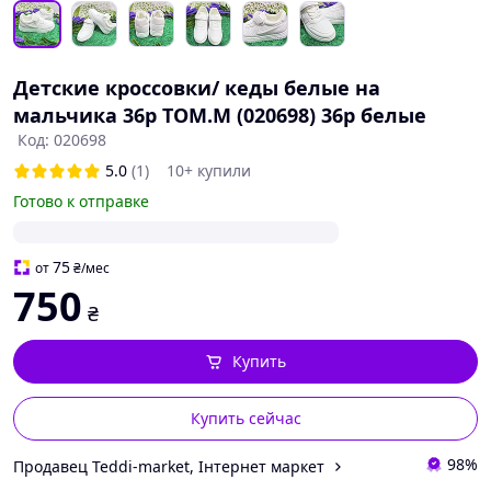
Детские кроссовки/ кеды белые на
мальчика 36р ТОМ.М (020698) 36р белые
Код: 020698
5.0
(1)
10+ купили
Готово к отправке
75
от
₴
/мес
750
₴
Купить
Купить сейчас
98%
Продавец Teddi-market, Інтернет маркет