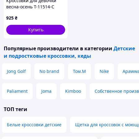
Кроссовки для девочки
весна-осень T-11514-C
экокожа/сетка серебро
925
₴
светоотражающие вставки
35(р)
Купить
Популярные производители
в категории
Детские
и подростковые кроссовки, кеды
Jong Golf
No brand
Том.М
Nike
Apaww
Paliament
Joma
Kimboo
Собственное произв
ТОП теги
Белые кроссовки детские
Щетка для кроссовок с моющ