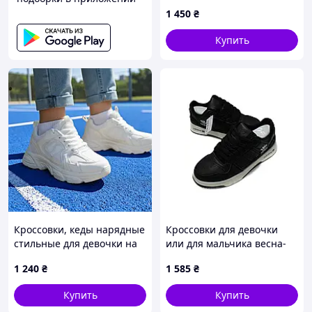
весна/осень HB600-6 кожа
1 450
₴
черный/белый Samba
38(р)
Купить
Кроссовки, кеды нарядные
Кроссовки для девочки
стильные для девочки на
или для мальчика весна-
лепучке. Размер 31-38
осень 182-37 экокожа
1 240
₴
1 585
₴
черный/белый Odidos.
40(р)
Купить
Купить