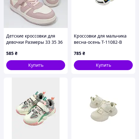
Детские кроссовки для
Кроссовки для мальчика
девочки Размеры 33 35 36
весна-осень T-11082-B
Цвет розово-белые
экокожа/сетка черный/
585
₴
785
₴
белый SPORT 24(р)
Купить
Купить