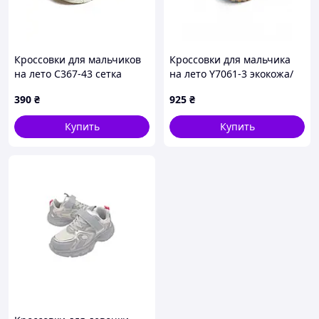
Кроссовки для мальчиков
Кроссовки для мальчика
на лето C367-43 сетка
на лето Y7061-3 экокожа/
черный/серый буквы 24(р)
сетка серый/зеленый 1987
390
₴
925
₴
29(р)
Купить
Купить