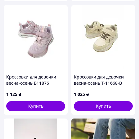
Кроссовки для девочки
Кроссовки для девочки
весна-осень B11876
весна-осень T-11668-B
текстиль лиловый New
экокожа беж/молочный
1 125
₴
1 025
₴
Power 32(р)
MIN 30(р)
Купить
Купить