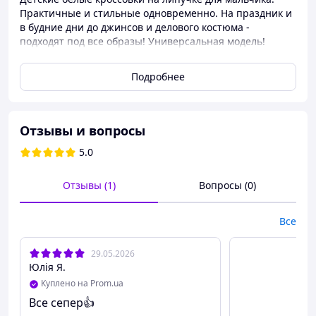
Практичные и стильные одновременно. На праздник и
в будние дни до джинсов и делового костюма -
подходят под все образы! Универсальная модель!
РОЗМІРИ В НАЯВНОСТІ: 25 26 27 28 29 30 720ГРН
Подробнее
31 32 33 34 35 36 - 750ГРН
31р 19см
32р 19.5см
Отзывы и вопросы
33р 20см
5.0
34р 20.5 см
Отзывы (1)
Вопросы (0)
35р 21см
36р 21.5см
Все
ОТПРАВКИ КАЖДЫЙДНЯ!
29.05.2026
Юлія Я.
Куплено на Prom.ua
Все сепер👍