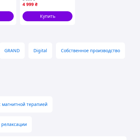
4 999
₴
г для
ого
Купить
GRAND
Digital
Собственное производство
с магнитной терапией
 релаксации