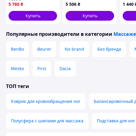
роликовым массажем.
R519
адапт
5 760
₴
5 506
₴
1 440
Качественная,
надежная. С душем
Купить
Купить
для ног!
Популярные производители
в категории
Массаже
Важные детали
BenBo
Beurer
No brand
Без бренда
Коврик сделан из прочной термопластичной резины,
устойчивой к разрывам и трещинам. Благодаря
отличной гибкости его можно компактно сложить,
Mesko
First
Dacia
чтобы удобно хранить или брать на дачу или в
путешествие
ТОП теги
Коврик для кровообращения ног
Балансировочный д
Полусфера с шипами для массажа
Подставка для ног