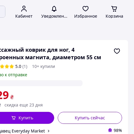
Кабинет
Уведомления
Избранное
Корзина
сажный коврик для ног, 4
роенных магнита, диаметром 55 см
5.0
(1)
10+ купили
во к отправке
29
₴
₴
скидка еще 23 дня
Купить
Купить сейчас
98%
авец Everyday Market