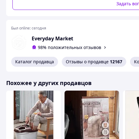
Задать во
Был online:
сегодня
Everyday Market
98% положительных отзывов
Каталог продавца
Отзывы о продавце
12167
К
Магниты и мячик
4 встроенных магнита улучшают кровообращение и
Похожее у других продавцов
способствуют релаксации. А специальный резиновый
мячик позволяет массировать не только стопы, но и
руки, живот, шею и плечи