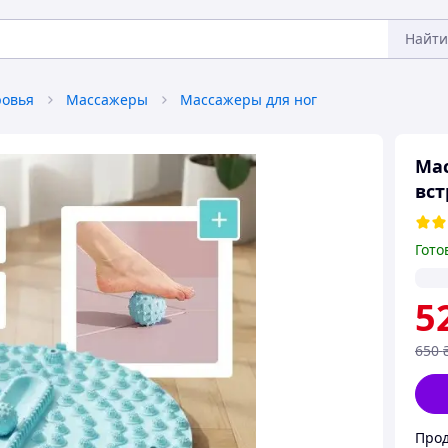
Найти
ровья
Массажеры
Массажеры для ног
Мас
вст
Гото
5
650
Прод