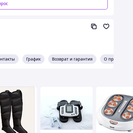
прос
онтакты
График
Возврат и гарантия
О продавце