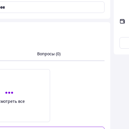
ее
-b11a259879b8#f8723bbc-002c-11f1-9bb5-
Вопросы (0)
ровье ног
пы на поверхности коврика позволяют без
й проводить акупунктурный массаж. Они мягко
смотреть все
лируют биологически активные точки на стопах,
ффективно снимает усталость и напряжение в