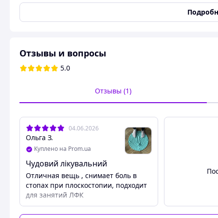
Тип управления
Механическое
Подробн
Цвет корпуса
Бирюзовый
Состояние
Новое
Артикул
f1bc9e11-002c-11f1-9bb5
Отзывы и вопросы
b11a259879b8
5.0
Отзывы (1)
04.06.2026
Ольга З.
Здо
Куплено на Prom.ua
3D-ши
Чудовий лікувальний
усили
По
Отличная вещь , снимает боль в
стиму
стопах при плоскостопии, подходит
что э
для занятий ЛФК
ногах