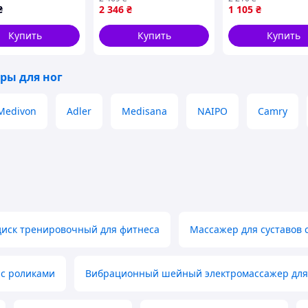
ером, 8732T48M0
электрический
₴
2 346
₴
1 105
₴
Массажер для но
профессиональн
Купить
Купить
Купить
использования
ры для ног
Medivon
Adler
Medisana
NAIPO
Camry
иск тренировочный для фитнеса
Массажер для суставов 
 с роликами
Вибрационный шейный электромассажер для