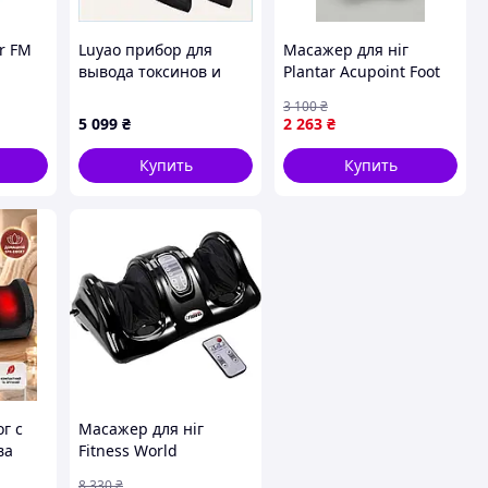
r FM
Luyao прибор для
Масажер для ніг
вывода токсинов и
Plantar Acupoint Foot
лишней жидкости,
Massager (10)
3 100
₴
899325A8K
5 099
₴
2 263
₴
Купить
Купить
г с
Масажер для ніг
ва
Fitness World
ог
8 330
₴