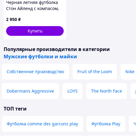
Черная летняя футболка
Стон Айленд с компасом,
86E661H20
2 950
₴
Купить
Популярные производители
в категории
Мужские футболки и майки
Собственное производство
Fruit of the Loom
Nike
Dobermans Aggressive
LOYS
The North Face
ТОП теги
Футболка comme des garcons play
Футболка Play
Ч