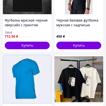
Футболка мужская черная
Черная базовая футболка
оверсайз с принтом
мужская с надписью
военный и танк флаг
адидас повседневная
750
₴
Украины BVCtime3255
молодежная качественная
712
.50
₴
450
₴
KOStime3084
Купить
Купить