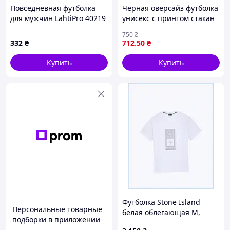
Повседневная футболка
Черная оверсайз футболка
для мужчин LahtiPro 40219
унисекс с принтом стакан
голубая, 846C8K3C44
Nike Модная молодежная
750
₴
модель OZItime3102
332
₴
712
.50
₴
Купить
Купить
Футболка Stone Island
Персональные товарные
белая облегающая M,
подборки в приложении
849C205X3P