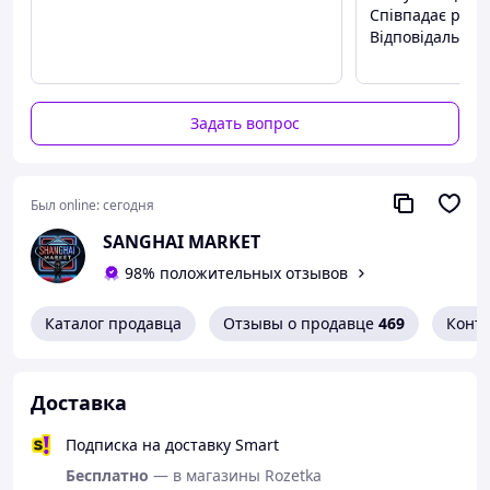
Співпадає розмі
Відповідальний
Задать вопрос
Был online:
сегодня
SANGHAI MARKET
98% положительных отзывов
Каталог продавца
Отзывы о продавце
469
Конт
Доставка
Подписка на доставку Smart
Бесплатно
— в магазины Rozetka