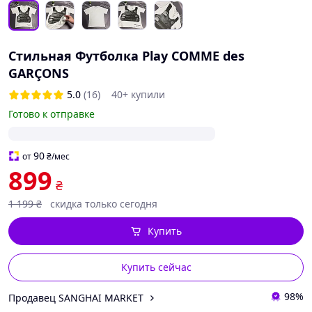
Стильная Футболка Play COMME des
GARÇONS
5.0
(16)
40+ купили
Готово к отправке
90
от
₴
/мес
899
₴
1 199
₴
скидка только сегодня
Купить
Купить сейчас
98%
Продавец SANGHAI MARKET