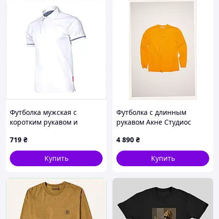
Футболка мужская с
Футболка с длинным
коротким рукавом и
рукавом Акне Студиос
воротником XL 8195EX300
хлопок оранжевая,
719
₴
4 890
₴
M866431XM4
Купить
Купить