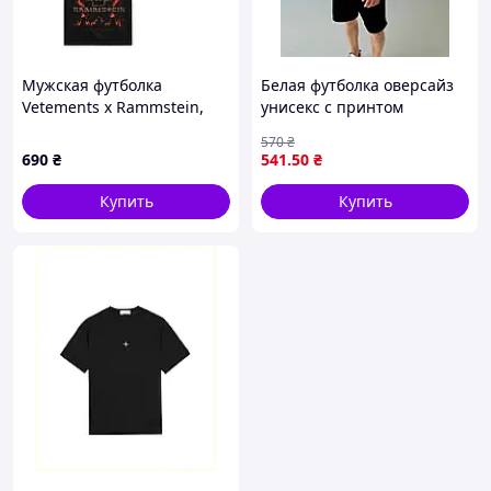
Мужская футболка
Белая футболка оверсайз
Vetements x Rammstein,
унисекс с принтом
Черный, XS
практичная молодежная
570
₴
для подростков
690
₴
541
.50
₴
XSCtime3109
Купить
Купить