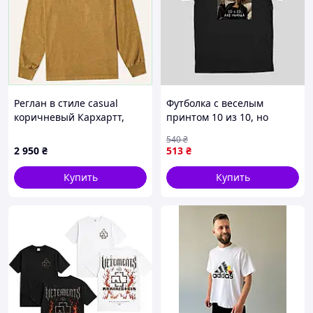
Реглан в стиле casual
Футболка с веселым
коричневый Кархартт,
принтом 10 из 10, но
C8P556881M
пьющая с Барби
540
₴
2 950
₴
513
₴
Купить
Купить