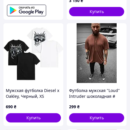
3 150
₴
Купить
Мужская футболка Diesel x
Футболка мужская "Loud"
Oakley, Черный, XS
Intruder шоколадная #
690
₴
299
₴
Купить
Купить