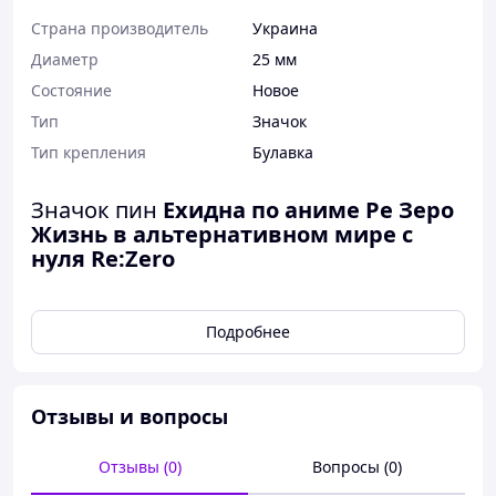
Страна производитель
Украина
Диаметр
25 мм
Состояние
Новое
Тип
Значок
Тип крепления
Булавка
Значок пин
Ехидна по аниме Ре Зеро
Жизнь в альтернативном мире с
нуля Re:Zero
Значок
Подробнее
Картинка находится под стеклом, так что будет
всегда радовать насыщенными цветами
Все украшения сделаны вручную, могу
Отзывы и вопросы
также сделать с твоим изображением/фото/
текстом, но только после оплаты и будет
Отзывы (0)
Вопросы (0)
доплата за твоё изображение/текст/фото.