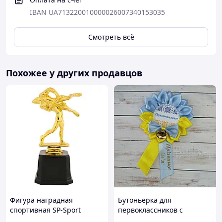
IBAN UA713220010000026007340153035
Смотреть всё
Похожее у других продавцов
Фигура наградная
Бутоньерка для
спортивная SP-Sport
первоклассников с
Дзюдоисты JZ2372D
фамилией и именем