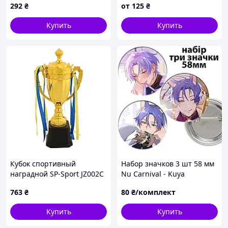
292
₴
от
125
₴
Купить
Купить
Кубок спортивный
Набор значков 3 шт 58 мм
наградной SP-Sport JZ002C
Nu Carnival - Kuya
763
₴
80
₴/комплект
Купить
Купить