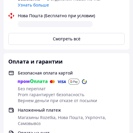
на него одевается шляпка, надежно фиксируется
Узнать больше
и хорошо держится
Из нержавеющей стали - не потемнеет, не
Нова Пошта (Бесплатно при условии)
поржавеет
Если тебе нравится Ре Зеро Жизнь в
альтернативном мире с нуля, забирай
Смотреть всё
А если нет, выбирай, что тебе больше по вкусу 😉
Также есть много других аниме, не только Ре
Зеро Жизнь в альтернативном мире с нуля, и не
Оплата и гарантии
только аниме, и не только значки, пины, все
постепенно добавляется 😍
Безопасная оплата картой
Будут вопросы, обращайся, с
радостью помогу ✨
Без переплат
Prom гарантирует безопасность
Вернем деньги при отказе от посылки
Наложенный платеж
Магазины Rozetka, Нова Пошта, Укрпочта,
Самовывоз
Оплата на счет