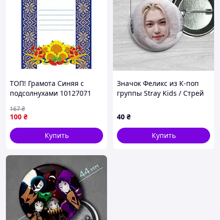
ТОП! Грамота Синяя с
Значок Феликс из К-поп
подсолнухами 10127071
группы Stray Kids / Стрей
А4, бумага мелованная 150
Кидс. №39. 44мм
167
₴
г/м2 матовая - (gHome)
100
₴
40
₴
Купить
Купить