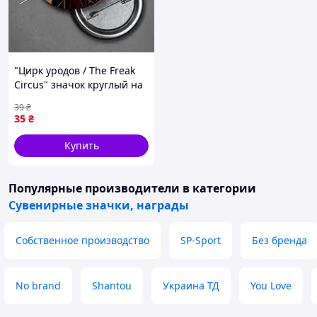
"Цирк уродов / The Freak
Circus" значок круглый на
булавке Ø44 мм
39
₴
35
₴
Купить
Популярные производители
в категории
Сувенирные значки, награды
Собственное производство
SP-Sport
Без бренда
No brand
Shantou
Украина ТД
You Love