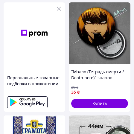
"Мэлло (Тетрадь смерти /
Персональные товарные
Death note)" значок
подборки в приложении
круглый на булавке Ø44
39
₴
мм
35
₴
Купить