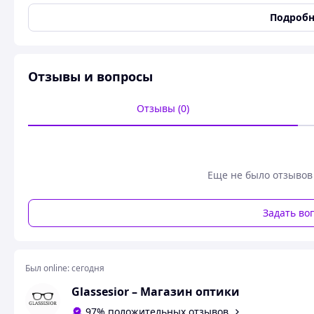
Тип оправы
Ободковые
Подробн
Тип линз по материалу
Пластиковые
Цвет линз
Коричневый
Цвет
Коричневый
Отзывы и вопросы
Градиенты
Да
Поляризация
Да
Отзывы (0)
Состояние
Новое
Размеры
Ширина линзы
52 мм
Еще не было отзывов
Высота линзы
44 мм
Общая ширина
135 мм
Задать во
Длина заушника
140 мм
Мост
18 мм
Был online:
сегодня
🕶️ Женские поляризованные солнцезащитные очки к
градиентом 7064-C47
— стильная модель для города, пое
Glassesior – Магазин оптики
образов.
97% положительных отзывов