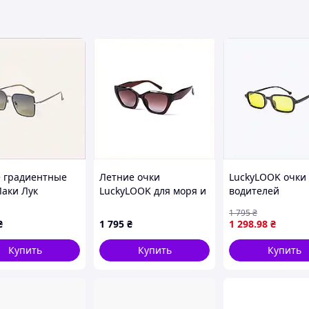
 градиентные
Летние очки
LuckyLOOK очки
Лаки Лук
LuckyLOOK для моря и
водителей
атной формы,
города с защитой UV,
поляризационн
1 795
₴
49P96
8X6354K1M4
черная оправа
₴
1 795
₴
1 298
.98
₴
88880X1E1
Купить
Купить
Купить