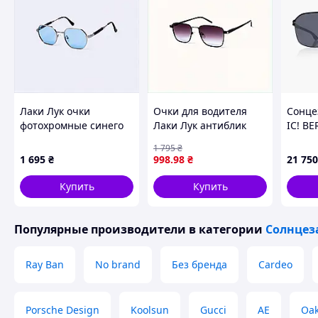
Лаки Лук очки
Очки для водителя
Сонце
фотохромные синего
Лаки Лук антиблик
IC! B
цвета шестигранные
поляризация,
Black
1 795
₴
мужские, 8888T7P37
B8635B33E7
1 695
₴
998
.98
₴
21 750
Купить
Купить
Популярные производители
в категории
Солнцез
Ray Ban
No brand
Без бренда
Cardeo
Porsche Design
Koolsun
Gucci
AE
Oak