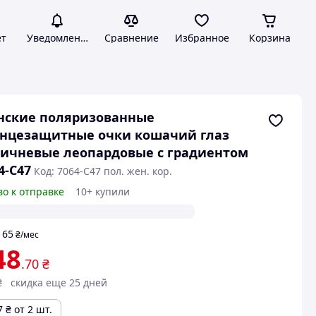
ет
Уведомления
Сравнение
Избранное
Корзина
нские поляризованные
лнцезащитные очки кошачий глаз
ичневые леопардовые с градиентом
4-C47
Код: 7064-C47 пол. жен. кор.
во к отправке
10+ купили
65
т
₴
/мес
48
.70
₴
₴
скидка еще 25 дней
7
₴
от 2 шт.