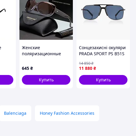
е
Женские
Сонцезахисні окуляри
поляризационные
PRADA SPORT PS B51S
н-
градиентные
5AV06A 56
14 850
₴
M8742
солнцезащитные очки
645
₴
11 880
₴
KINGSEVEN s20
Gradient Brown
Купить
Купить
Balenciaga
Honey Fashion Accessories