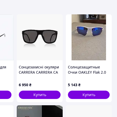
 для
Сонцезахисні окуляри
Солнцезащитные
CARRERA CARRERA CA
Очки OAKLEY Flak 2.0
ые
C SPORT 08/S 00360IR
OO9188-9459
6 950
₴
5 143
₴
Купить
Купить