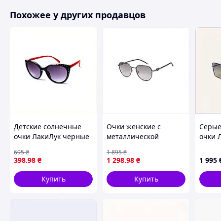
Ширина линзы:
52 мм
Похожее у других продавцов
Высота линзы:
44 мм
Мост:
18 мм
Длина заушника:
140 мм
Общая ширина оправы:
135 мм
Похожие товары по характеристикам
Детские солнечные
Очки женские с
Серые
очки ЛакиЛук черные
металлической
очки 
с красными дужками,
оправой и защитой от
квадр
695
₴
1 895
₴
859EB9T730
бликов, H8885918E
X8K97
398
.98
₴
1 298
.98
₴
1 995
Купить
Купить