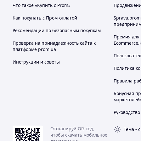
Что такое «Купить с Prom»
Продвижение
Как покупать с Пром-оплатой
Sprava.prom
предприним
Рекомендации по безопасным покупкам
Премия для
Проверка на принадлежность сайта к
Ecommerce.
платформе prom.ua
Пользовате
Инструкции и советы
Политика к
Правила ра
Бонусная п
маркетплей
Руководство
Отсканируй QR-код,
Тема
-
с
чтобы скачать мобильное