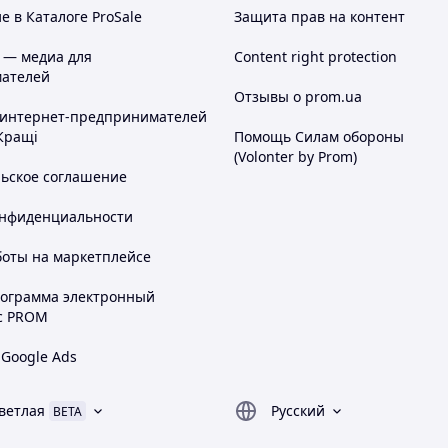
 в Каталоге ProSale
Защита прав на контент
 — медиа для
Content right protection
ателей
Отзывы о prom.ua
 интернет-предпринимателей
Кращі
Помощь Силам обороны
(Volonter by Prom)
льское соглашение
онфиденциальности
боты на маркетплейсе
рограмма электронный
с PROM
 Google Ads
ветлая
Русский
BETA