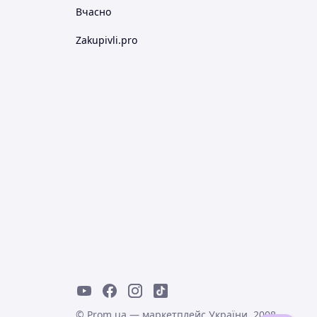
Вчасно
Zakupivli.pro
© Prom.ua — маркетплейс України, 2008-