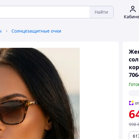
Найти
Кабин
ы
Солнцезащитные очки
Же
со
кор
706
Гото
о
6
998
61