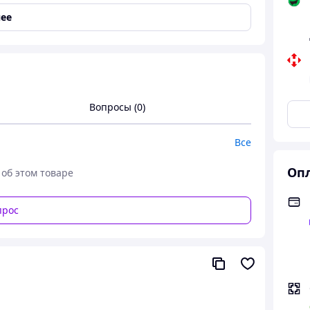
ее
Вопросы (0)
Все
Опл
 об этом товаре
прос
ошачий глаз коричневые леопардовые с
здок, отдыха у моря и повседневных летних