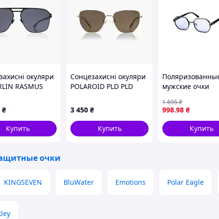
захисні окуляри
Сонцезахисні окуляри
Поляризованны
ERLIN RASMUS
POLAROID PLD PLD
мужские очки
4204/G/S/X 01Q56SP
LuckyLOOK Феш
1 695
₴
классика, 8H88
₴
3 450
₴
998
.98
₴
Купить
Купить
Купить
ащитные очки
KINGSEVEN
BluWater
Emotions
Polar Eagle
ley