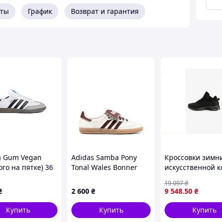
евной носки. Узнаваемые три полосы со стороны
нда. Adidas SL72 – это выбор для тех, кто ценит
кты
График
Возврат и гарантия
.
 Gum Vegan
Adidas Samba Pony
Кроссовки зимн
ого на пятке) 36
Tonal Wales Bonner
искусственной 
Cream White 36
для мужчин че
19 097
₴
арт6201 для
₴
2 600
₴
9 548
.50
₴
комфортной нос
холодное время
Купить
Купить
Купить