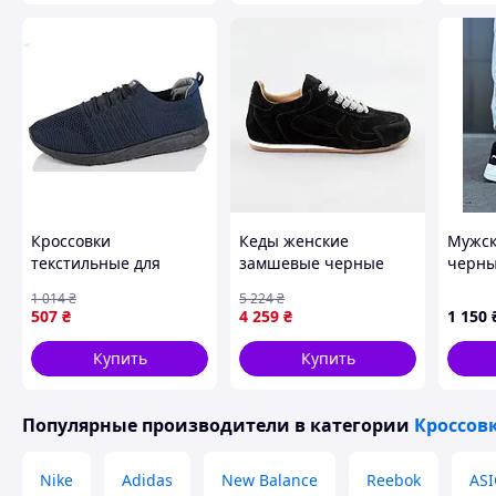
Похожие товары по характеристикам
Кроссовки
Кеды женские
Мужск
текстильные для
замшевые черные
черны
мужчин с шнуровкой
классические Seli Кеди
1 014
₴
5 224
₴
и средней полнотой
жіночі замшеві чорні
507
₴
4 259
₴
1 150
для повседневной
класичні
носки синего цвета
Купить
Купить
Популярные производители
в категории
Кроссов
Nike
Adidas
New Balance
Reebok
ASI