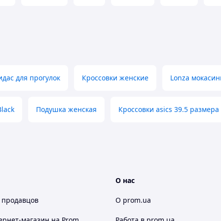
идас для прогулок
Кроссовки женские
Lonza мокасин
lack
Подушка женская
Кроссовки asics 39.5 размера
О нас
 продавцов
О prom.ua
ернет-магазин
на Prom
Работа в prom.ua