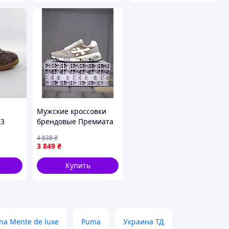
Мужские кроссовки
23
брендовые Премиата
бежевосеробелые с
4 838
₴
амортизацией
3 849
₴
PREMIATA Seli Чоловічі
кросівки брендові
Купить
Преміата
na Mente de luxe
Puma
Украина ТД