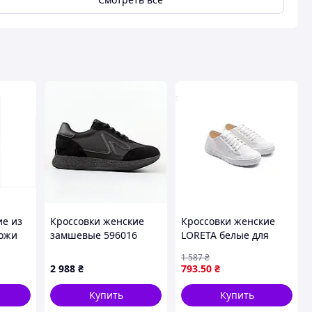
ие из
Кроссовки женские
Кроссовки женские
кожи
замшевые 596016
LORETA белые для
рные
Черные
повседневной носки
1 587
₴
из 100% хлопка с
2 988
₴
793
.50
₴
ки в
подошвой из
полиуретана
Купить
Купить