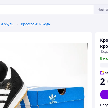
Найти
 и обувь
Кроссовки и кеды
Кро
кро
Код:
В на
о
2
Прод