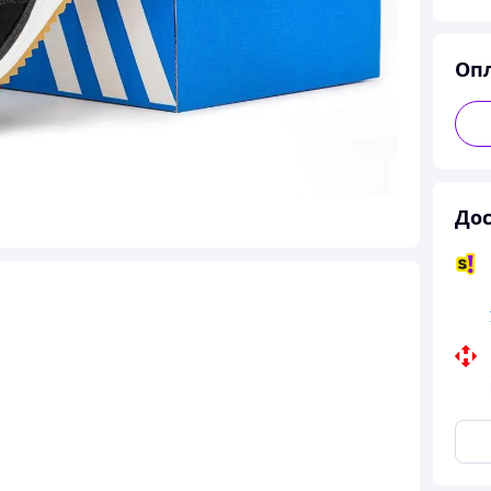
Оп
Дос