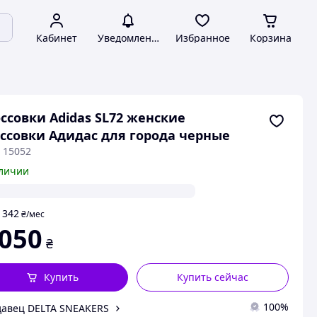
Кабинет
Уведомления
Избранное
Корзина
ссовки Adidas SL72 женские
ссовки Адидас для города черные
 15052
личии
342
т
₴
/мес
 050
₴
Купить
Купить сейчас
100%
авец DELTA SNEAKERS