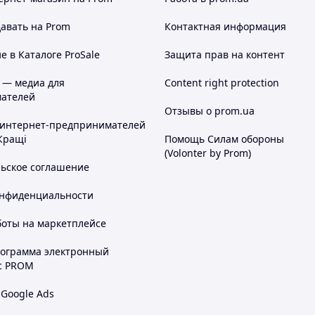
авать на Prom
Контактная информация
 в Каталоге ProSale
Защита прав на контент
 — медиа для
Content right protection
ателей
Отзывы о prom.ua
 интернет-предпринимателей
Кращі
Помощь Силам обороны
(Volonter by Prom)
льское соглашение
онфиденциальности
боты на маркетплейсе
рограмма электронный
с PROM
 Google Ads