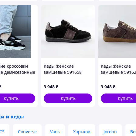
ие кроссовки
Кеды женские
Кеды женские
е демисезонные
замшевые 591658
замшевые 5916
Черные
Коричневые
₴
3 948
₴
3 948
₴
Купить
Купить
Купить
ки и кеды
CS
Converse
Vans
Харьков
Jordan
Bo