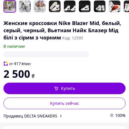
Женские кроссовки Nike Blazer Mid, белый,
серый, черный, Вьетнам Найк Блазер Мід
білі з сірим з чорним
Код: 12595
В наличии
417
от
₴
/мес
2 500
₴
Купить
Купить сейчас
100%
Продавец DELTA SNEAKERS