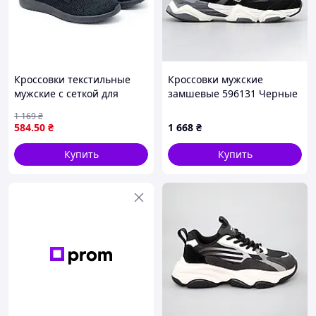
Кроссовки текстильные
Кроссовки мужские
мужские с сеткой для
замшевые 596131 Черные
активного отдыха черные
1 169
₴
р.43 ТМ PROGRESS
584
.50
₴
1 668
₴
Купить
Купить