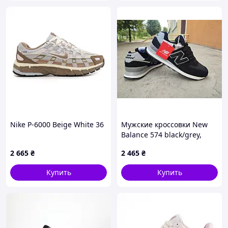
Nike P-6000 Beige White 36
Мужские кроссовки New
Balance 574 black/grey,
кроссовки NB 574
2 665
₴
2 465
₴
демисезонные черные с
серым 44 (28,0 см)
Купить
Купить