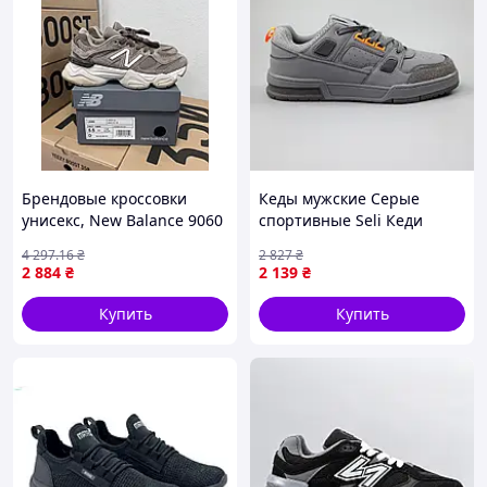
Брендовые кроссовки
Кеды мужские Серые
унисекс, New Balance 9060
спортивные Seli Кеди
brown mushroom 38
чоловічі Сірі спортивні
4 297
.16
₴
2 827
₴
2 884
₴
2 139
₴
Купить
Купить