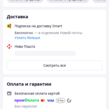
Конструкция из кожи и замши;
Waffle протектор минимизирует риск возможно
го скольжения;
Доставка
Резиновая износостойкая подметка;
Пенная стелька для амортизации;
Подписка на доставку Smart
Прямая шнуровка.
Бесплатно
— в отделения Новой почты
Узнать больше
Нова Пошта
Смотреть всё
Оплата и гарантии
Безопасная оплата картой
Без переплат