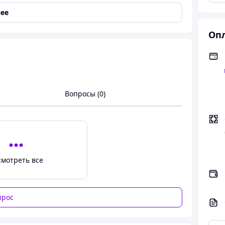
ее
Опл
значено для работы с аккумуляторами
 устройства, а также инструменты для измерения
Вопросы (0)
Po, LiHV, LiFe, Lion, LTO 1-8S, NiMh 1-20S, PB 1-
смотреть все
 Вт
прос
гулировать по желанию (функция TVC)