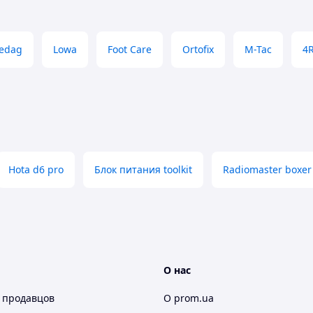
edag
Lowa
Foot Care
Ortofix
M-Tac
4R
Hota d6 pro
Блок питания toolkit
Radiomaster boxer
О нас
 продавцов
О prom.ua