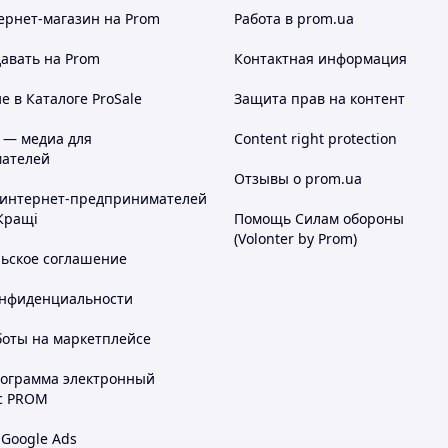
ернет-магазин
на Prom
Работа в prom.ua
авать на Prom
Контактная информация
 в Каталоге ProSale
Защита прав на контент
 — медиа для
Content right protection
ателей
Отзывы о prom.ua
 интернет-предпринимателей
Кращі
Помощь Силам обороны
(Volonter by Prom)
льское соглашение
онфиденциальности
боты на маркетплейсе
рограмма электронный
с PROM
 Google Ads