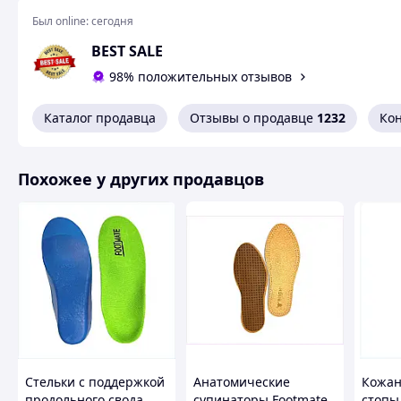
Измеряет напряжение аккумулятора, внутреннее соп
балансирует литиевые пакеты
Был online:
сегодня
Измерение/вывод стандартных сигналов PWM/PPM/SB
BEST SALE
Выход источника постоянного тока и постоянного н
98% положительных отзывов
напряжение 1-35 В, постоянный ток 0,5-20 А
Каталог продавца
Отзывы о продавце
1232
Ко
Может быть адаптирован для зарядки потребительск
Многоязычный пользовательский интерфейс
Легко обновляется через USB
Похожее у других продавцов
Розмеры: 99 х 72 х 35 мм
Вес: 180 г
Комплектация:
1 х Зарядное устройство ToolkitRC M8P
1 x Кабель USB-C
1 х Инструкция
1 х Защита экрана
Блок питания не входит в комплект поставки
Стельки с поддержкой
Анатомические
Кожан
продольного свода
супинаторы Footmate
стопы