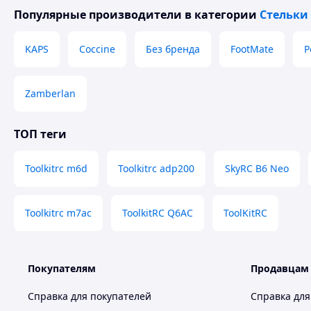
Популярные производители
в категории
Стельки
KAPS
Coccine
Без бренда
FootMate
P
Zamberlan
ТОП теги
Toolkitrc m6d
Toolkitrc adp200
SkyRC B6 Neo
Toolkitrc m7ac
ToolkitRC Q6AC
ToolKitRC
Покупателям
Продавцам
Справка для покупателей
Справка для