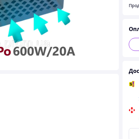
Прод
Оп
Дос