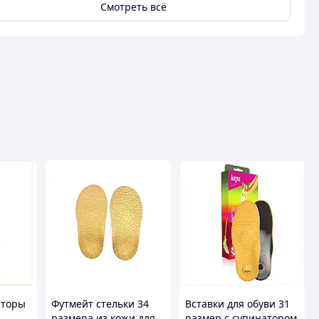
Смотреть всё
аторы
Футмейт стельки 34
Вставки для обуви 31
размера из кожи для
размер с супинатором