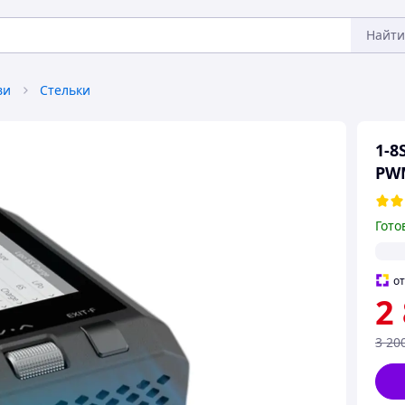
Найти
ви
Стельки
1-8
PW
Гото
о
2
3 20