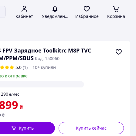
Кабинет
Уведомления
Избранное
Корзина
S FPV Зарядное Toolkitrc M8P TVC
M/PPM/SBUS
Код: 150060
5.0
(1)
10+ купили
во к отправке
290
т
₴
/мес
 899
₴
0
₴
Купить
Купить сейчас