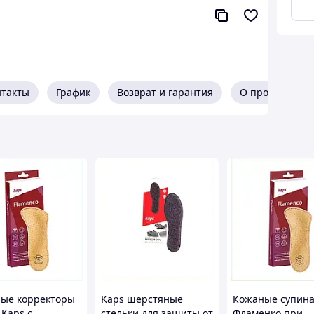
ротивление аккумулятора и автоматически
US с точностью до 1 микросекунды
апряжения, настраиваемое постоянное
нтакты
График
Возврат и гарантия
О продавце
их аккумуляторов дронов
ые корректоры
Kaps шерстяные
Кожаные супин
 Kaps с
стельки для защиты от
Фламенко при