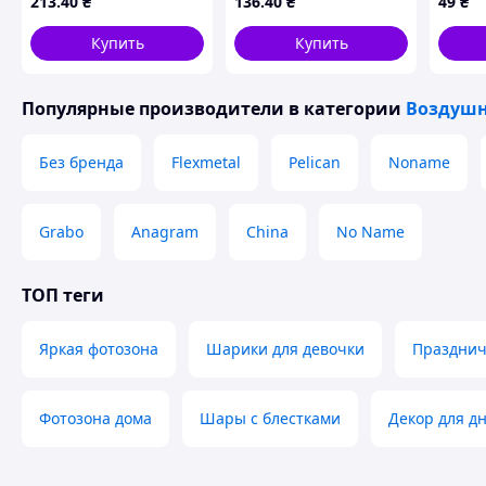
213
.40
₴
136
.40
₴
49
₴
Купить
Купить
Популярные производители
в категории
Воздушн
Без бренда
Flexmetal
Pelican
Noname
Grabo
Anagram
China
No Name
ТОП теги
Яркая фотозона
Шарики для девочки
Празднич
Фотозона дома
Шары с блестками
Декор для д