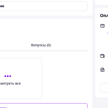
ее
Опл
олотого цветов композиция выглядит дорого,
Вопросы (0)
смотреть все
прос