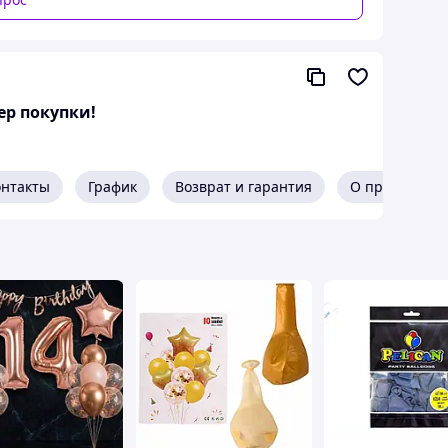
ер покупки!
онтакты
График
Возврат и гарантия
О продавце
ет праздник визуально дорогим и
оны ❤️