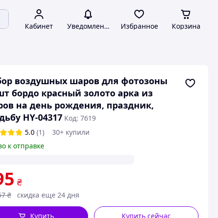
Кабинет
Уведомления
Избранное
Корзина
ор воздушных шаров для фотозоны
шт бордо красный золото арка из
ов на день рождения, праздник,
дьбу HY-04317
Код: 7619
5.0
(1)
30+ купили
во к отправке
95
₴
57
₴
скидка еще 24 дня
Купить
Купить сейчас