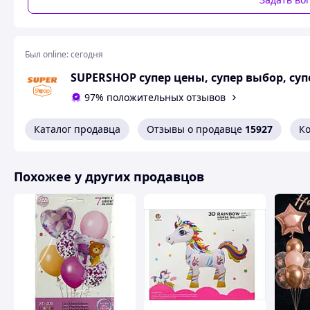
✔ Шары с блестками 12" — 7 шт
✔ Лента для создания арки
✔ Клеевые точки для крепления
Был online:
сегодня
💎 Почему покупатели выбирают этот набор:
SUPERSHOP супер цены, супер выбор, суп
✅ 82 шара в одном комплекте
97% положительных отзывов
✅ Готовая фотозона без лишних покупок
✅ Легко собрать самостоятельно
Каталог продавца
Отзывы о продавце
15927
К
✅ Стильная цветовая гамма
✅ Подходит для дома, кафе и студий
✅ Идеален для фото и видео в Instagram
Похожее у других продавцов
📸 Создайте “вау-эффект”
Воздушная арка instantly преображает помещение и дела
запоминающимся.
Ваши гости точно захотят сделать фото возле такой фотоз
⚡ Успейте заказать