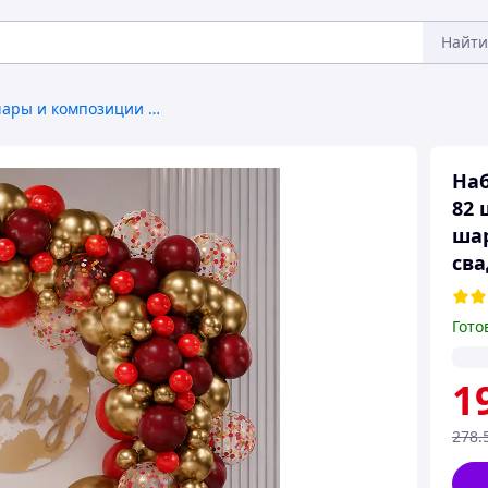
Найти
Воздушные шары и композиции из них
Наб
82 
шар
сва
Гото
1
278
.