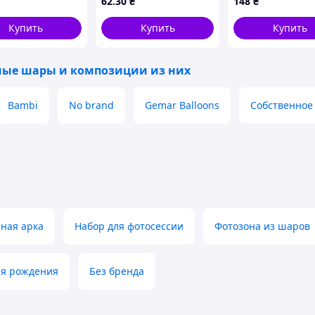
62
.30
₴
148
₴
праздника детс
вечеринки микс
Купить
Купить
Купить
ые шары и композиции из них
Bambi
No brand
Gemar Balloons
Собственное
ная арка
Набор для фотосессии
Фотозона из шаров
ня рождения
Без бренда