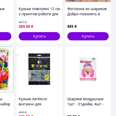
ные
Кульки повітряні 12 см
Фотозона из шариков
з принтом роботи для
Добро пожалеть в
свят домашнього та
школу! (109 кульок)
407
₴
но-
професійного
203
.50
₴
885
₴
50шт
використання 10 шт
Купить
Купить
ры
Кульки латексні
Шарики воздушные
 набор
вінтажні для
1шт - 31дюйм, 4шт -
 декор
аеродизайну
12дюйм Welcome baby
463
₴
пастельно-бірюзові
5шт розовые MK 5487