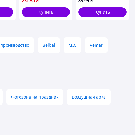
231
.50
₴
83
.95
₴
кой
матові 50шт для
ТМ METR
композицій
Купить
Купить
 производство
Belbal
MIC
Vemar
Фотозона на праздник
Воздушная арка