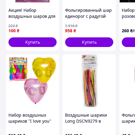
Акция! Набор
Фольгированный шар
Набор
воздушных шаров для
единорог с радугой
розов
создания фотозоны
для праздника и
гирля
222
₴
1 916
₴
"Сердца" XT-109, 7 шт -
украшения интерьера
Birthd
100
₴
958
₴
260
₴
По лучшей цене!
167 см 137 см
Купить
Купить
Набор воздушных
Воздушные шарики
Фольг
шариков "I love you"
Long DSCN9279 в
шарик
COLOR-IT 11-96
наборе 30 шт MDR
5, роз
шарик-гигант MDR