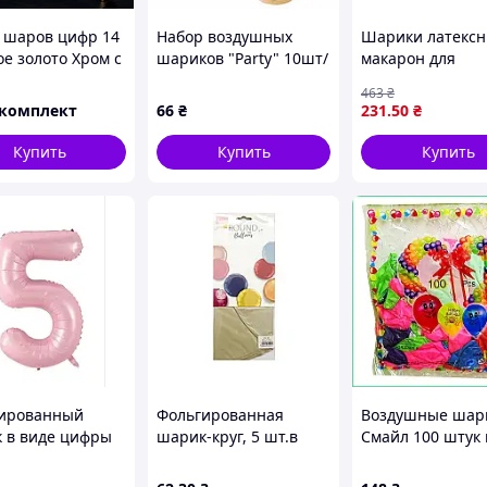
 шаров цифр 14
Набор воздушных
Шарики латекс
ое золото Хром с
шариков "Party" 10шт/
макарон для
ндой Happy
наб, уп. 22*17см
праздничного
463
₴
ay
(600наб)
оформления тем
/комплект
66
₴
231
.50
₴
серые матовые 
для аэрожайна
Купить
Купить
Купить
ированный
Фольгированная
Воздушные ша
 в виде цифры
шарик-круг, 5 шт.в
Смайл 100 штук
овая, 76 см
упаковке, цвет
ассорти пастель
молочный
для оформления