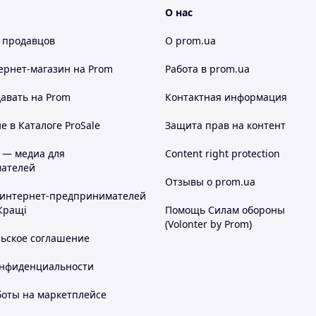
О нас
 продавцов
О prom.ua
ернет-магазин
на Prom
Работа в prom.ua
авать на Prom
Контактная информация
 в Каталоге ProSale
Защита прав на контент
 — медиа для
Content right protection
ателей
Отзывы о prom.ua
 интернет-предпринимателей
Кращі
Помощь Силам обороны
(Volonter by Prom)
льское соглашение
онфиденциальности
боты на маркетплейсе