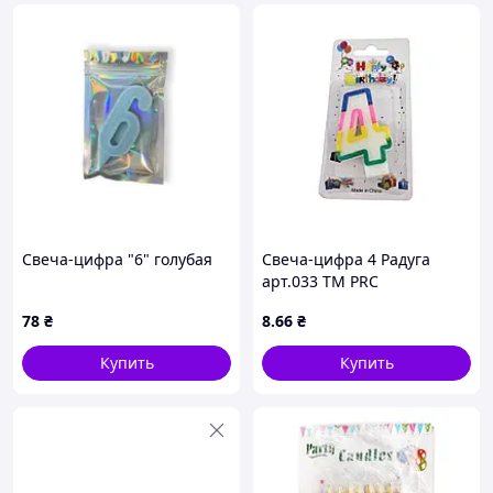
Свеча-цифра "6" голубая
Свеча-цифра 4 Радуга
арт.033 ТМ PRC
78
₴
8
.66
₴
Купить
Купить