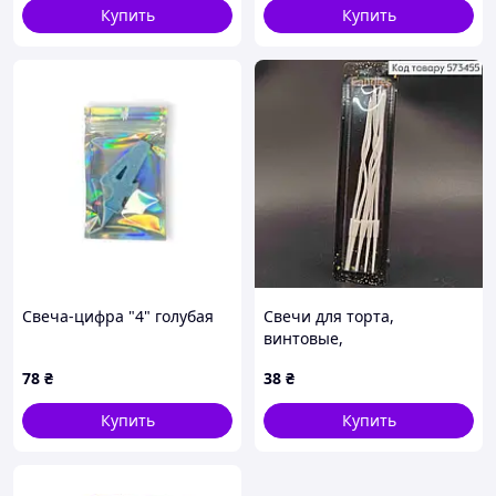
Купить
Купить
Свеча-цифра "4" голубая
Свечи для торта,
винтовые,
ПЕРЛАМУТРОВЫЕ БЕЛЫЕ,
78
₴
38
₴
6шт/уп., 12+4,5см, Украина
SB67
Купить
Купить