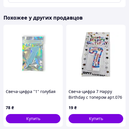
Похожее у других продавцов
Свеча-цифра "1" голубая
Свеча-цифра 7 Happy
Birthday с топером арт.076
ТМ PRC
78
₴
19
₴
Купить
Купить