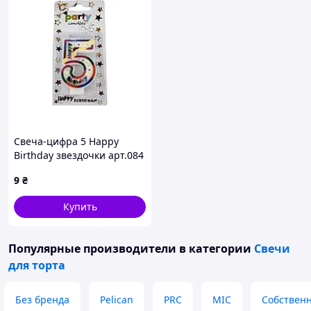
Свеча-цифра 5 Happy
Birthday звездочки арт.084
ТМ PRC
9
₴
Купить
Популярные производители
в категории
Свечи
для торта
Без бренда
Pelican
PRC
MIC
Собственн