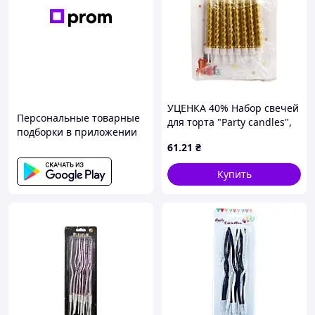
УЦЕНКА 40% Набор свечей
Персональные товарные
для торта "Party candles",
подборки в приложении
8шт., золото, блистер,
61
.21
₴
цена за 4 шт. 1/2
Купить