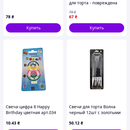
для торта - повреждена
упаковка игрушка DC
78
₴
78
₴
67
₴
Купить
Купить
Свеча-цифра 8 Happy
Свечи для торта Волна
Birthday цветная арт.034
черный 12шт с золотыми
ТМ PRC
точками #112 арт.861112
10
.43
₴
50
.12
₴
ТМ PELICAN