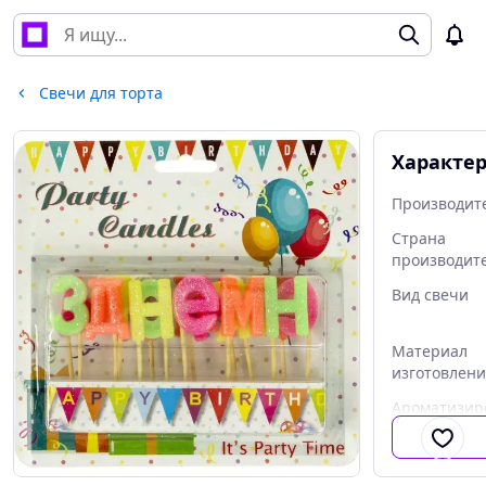
Свечи для торта
Характе
Производит
Страна
производит
Вид свечи
Материал
изготовлен
Ароматизир
я