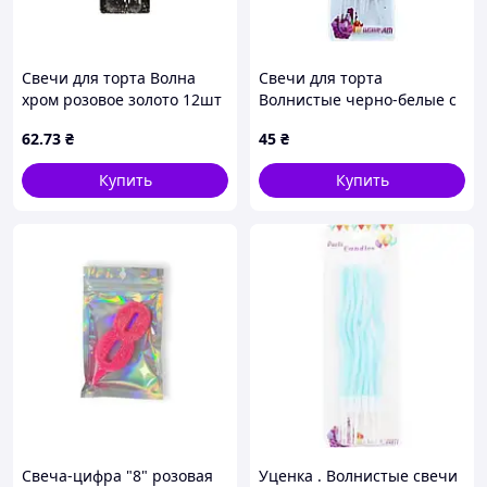
Свечи для торта Волна
Свечи для торта
хром розовое золото 12шт
Волнистые черно-белые с
с черными точками #017
золотыми каплями 12 шт
62
.73
₴
45
₴
арт.861017 ТМ PELICAN
15 см
Купить
Купить
Свеча-цифра "8" розовая
Уценка . Волнистые свечи