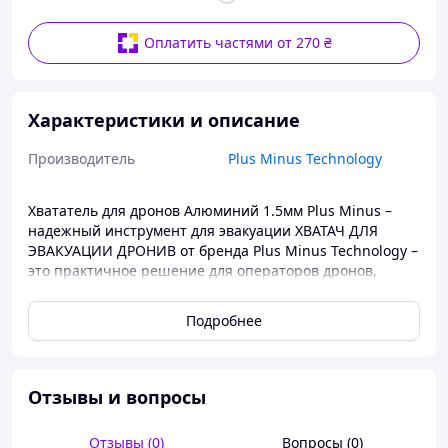
Оплатить частями от 270 ₴
Характеристики и описание
Производитель
Plus Minus Technology
Хвататель для дронов Алюминий 1.5мм Plus Minus –
надежный инструмент для эвакуации ХВАТАЧ ДЛЯ
ЭВАКУАЦИИ ДРОНИВ от бренда Plus Minus Technology –
это практичное решение для операторов дронов,
ценящих безопасность техники и скорость
реагирования в критических ситуациях. Если вы
Подробнее
сталкивались с случаем, когда дрон теряет сигнал или
быстро разряжается батарея, этот хвататель поможет
минимизировать риски и вернуть аппарат в
безопасное место. Оригинальное изделие обозначено
Отзывы и вопросы
как: Хватач для дронов Алюминий 1.5мм Plus Minus.
Назначение - эвакуация дронов при потере
Отзывы (0)
Вопросы (0)