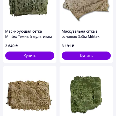
Маскирующая сетка
Маскувальна сітка з
Militex Тёмный мультикам
основою 5х5м Militex
6х8м (площадь 48 кв.м.)
Піксель
2 640
₴
3 191
₴
Купить
Купить