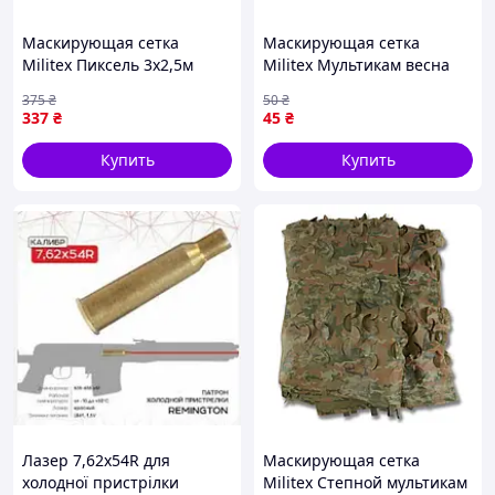
Маскирующая сетка
Маскирующая сетка
Militex Пиксель 3х2,5м
Militex Мультикам весна
(площадь 7,5 кв.м.)
индивидуального размера
375
₴
50
₴
(50 грн за 1 кв.м.)
337
₴
45
₴
Купить
Купить
Лазер 7,62x54R для
Маскирующая сетка
холодної пристрілки
Militex Степной мультикам