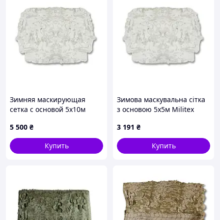
Зимняя маскирующая
Зимова маскувальна сітка
сетка с основой 5х10м
з основою 5х5м Militex
Militex Зимний мультикам
Зимовий мультикам
5 500
₴
3 191
₴
Купить
Купить