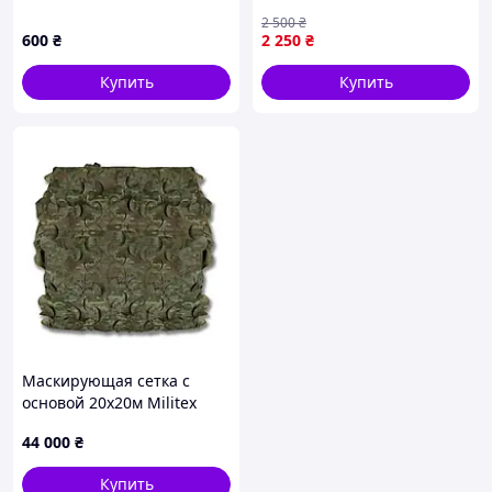
5х10м (площадь 50 кв.м.)
2 500
₴
600
₴
2 250
₴
Купить
Купить
Маскирующая сетка с
основой 20х20м Militex
Темный Мультикам
44 000
₴
Купить