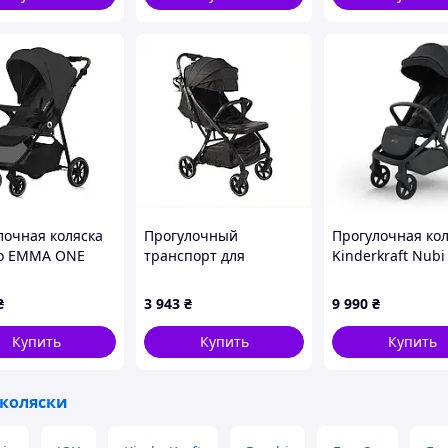
ая, для
ожденных,
моз
лочная коляска
Прогулочный
Прогулочная ко
lo EMMA ONE
транспорт для
Kinderkraft Nubi
STONE
малышей Женева с
Midnight Black
ручкой как у
(KSNUBI03BLK00
₴
3 943
₴
9 990
₴
чемодана, 8C9T50626K
Купить
Купить
Купить
 коляски