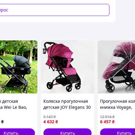
прос
я детская
Коляска прогулочная
Прогулочная ко
а Wei Le Bao,
детская JOY Elegans 30
книжка Voyage,
 сидеть и
кг Violet 118554
Всесезонная дет
5 147
₴
12 914
₴
ь, подходит для
коляска книжка
₴
4 632
₴
6 457
₴
, малышей,
Компактная DT-
легкая,
Купить
Купить
Купить