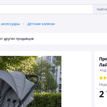
Найти
и аксессуары
Детские коляски
от других продавцов
Про
Лай
Код:
Недо
2