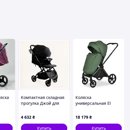
ляска
Компактная складная
Коляска
прогулка Джой для
универсальная El
ская
активных родителей,
Camino 2 в 1 ELLE ME
89HHB50622
1221 Green
4 632
₴
18 179
₴
71
Купить
Купить