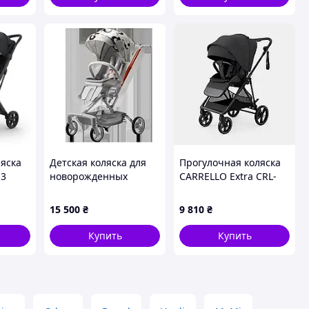
ляска
Детская коляска для
Прогулочная коляска
 3
новорожденных
CARRELLO Extra CRL-
6532 Forest Black/1/
00)
15 500
₴
9 810
₴
Купить
Купить