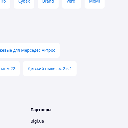
iro
Cybex
Brand
Verdi
MoMi
жевые для Мерседес Актрос
 кшм 22
Детский пылесос 2 в 1
Партнеры
Bigl.ua