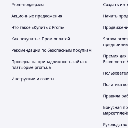
Легкая алюминиевая рама
Prom-поддержка
Создать инт
Компактное складывание книжкой
Акционные предложения
Начать прод
Большой регулируемый капюшон с вентиляцией
Многопозиционная спинка (120°–165°)
Что такое «Купить с Prom»
Продвижение
Регулируемая подножка с вставкой из экокожи
Как покупать с Пром-оплатой
Sprava.prom
5-точечные ремни безопасности
предприним
Рекомендации по безопасным покупкам
Съемный бампер с обивкой из экокожи
Премия для
Проверка на принадлежность сайта к
Ecommerce.
Амортизация передних и задних колес
платформе prom.ua
Вместительная корзина для покупок
Пользовате
Инструкции и советы
В комплекте теплый чехол на ножки
Политика к
Характеристики:
Правила ра
Тип: прогулочная коляска-книжка
Возраст: от рождения до 4 лет
Бонусная п
маркетплей
Максимальная нагрузка: до 22 кг
Материал рамы: алюминий
Руководство