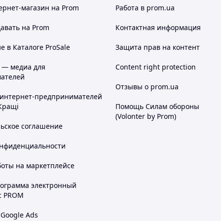
ернет-магазин
на Prom
Работа в prom.ua
авать на Prom
Контактная информация
 в Каталоге ProSale
Защита прав на контент
 — медиа для
Content right protection
ателей
Отзывы о prom.ua
 интернет-предпринимателей
Кращі
Помощь Силам обороны
(Volonter by Prom)
льское соглашение
онфиденциальности
боты на маркетплейсе
рограмма электронный
с PROM
 Google Ads