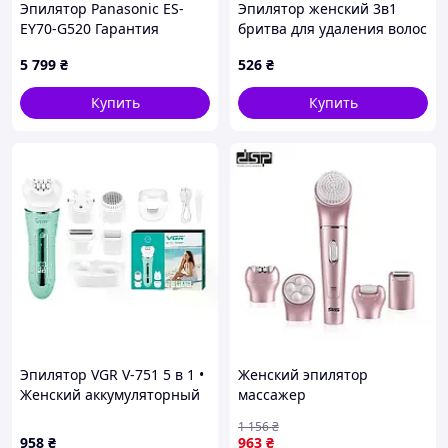
Эпилятор Panasonic ES-
Эпилятор женский 3в1
EY70-G520 Гарантия
бритва для удаления волос
на теле аккумуляторный
5 799
₴
526
₴
USB VGR V-732 Розовый
Купить
Купить
Эпилятор VGR V-751 5 в 1 •
Женский эпилятор
Женский аккумуляторный
массажер
эпилятор с бритвой,
многофункциональный 5 в
1 156
₴
пемзой, массажером и
1 на аккумуляторе DSP
958
₴
963
₴