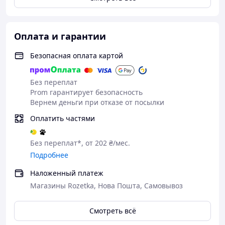
Характеристики товара
Параметр
Значение
Оплата и гарантии
Бренд
VOGOE
Безопасная оплата картой
Модель
ES300 [Уценка]
Роторная (плавающие 3D
Без переплат
Тип бритья
лезвия)
Prom гарантирует безопасность
Вернем деньги при отказе от посылки
Для женщин (ноги, руки,
Назначение
зона бикини, подмышки,
Оплатить частями
лицо)
Самозатачивающаяся
Без переплат*, от 202 ₴/мес.
Материал лезвий
нержавеющая сталь
Подробнее
Магнитное крепление
Особенности
Наложенный платеж
крышки лезвий, 3D
конструкции
Магазины Rozetka, Нова Пошта, Самовывоз
защитная сетка
Класс
IPX6 (подходит для сухого
Смотреть всё
водонепроницаемости
и влажного бритья)