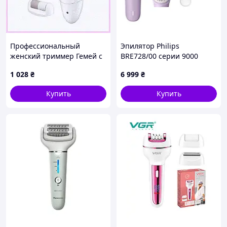
Профессиональный
Эпилятор Philips
женский триммер Гемей с
BRE728/00 серии 9000
насадками 5A528P9X43
1 028
₴
6 999
₴
Купить
Купить