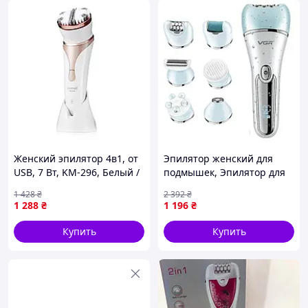
Женский эпилятор 4в1, от
Эпилятор женский для
USB, 7 Вт, KM-296, Белый /
подмышек, Эпилятор для
Электробритва для
девушек, Эпиляторы для
1 428
₴
2 392
₴
женщин / Беспроводно
интимной зоны,
1 288
₴
1 196
₴
Доставка по Украине
Аккумуляторный
депилятор-триммер, RYH
Купить
Купить