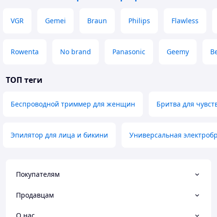
VGR
Gemei
Braun
Philips
Flawless
Rowenta
No brand
Panasonic
Geemy
B
ТОП теги
Беспроводной триммер для женщин
Бритва для чувст
Эпилятор для лица и бикини
Универсальная электробр
Покупателям
Продавцам
О нас