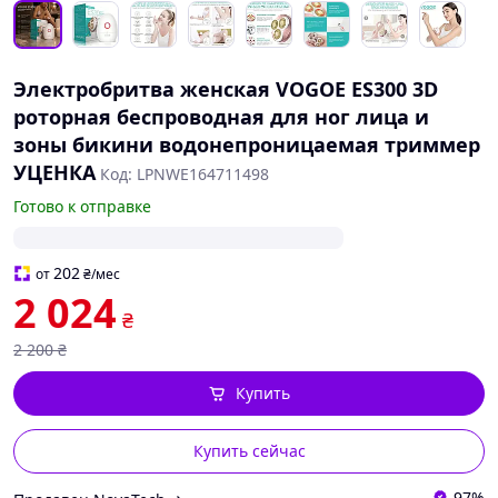
Электробритва женская VOGOE ES300 3D
роторная беспроводная для ног лица и
зоны бикини водонепроницаемая триммер
УЦЕНКА
Код: LPNWE164711498
Готово к отправке
202
от
₴
/мес
2 024
₴
2 200
₴
Купить
Купить сейчас
97%