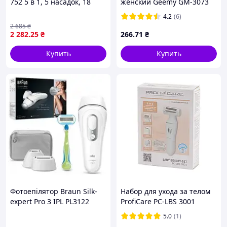
752 5 в 1, 5 насадок, 18
женский Geemy GM-3073
пинцетов, зеленый
электробритва
4.2
(6)
беспроводная
2 685
₴
аккумуляторная для ног и
2 282
.25
₴
266
.71
₴
бикини qwr
Купить
Купить
Фотоепілятор Braun Silk-
Набор для ухода за телом
expert Pro 3 IPL PL3122
ProfiCare PC-LBS 3001
Нові.Запаковані
Эпилятор, триммер,
5.0
(1)
женская бритва