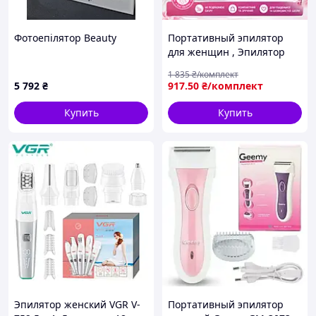
Фотоепілятор Beauty
Портативный эпилятор
для женщин , Эпилятор
топ , Эпилятор от
1 835
₴/комплект
аккумулятора ,
5 792
₴
917
.50
₴/комплект
Электроэпилятор , EWD
Купить
Купить
Эпилятор женский VGR V-
Портативный эпилятор