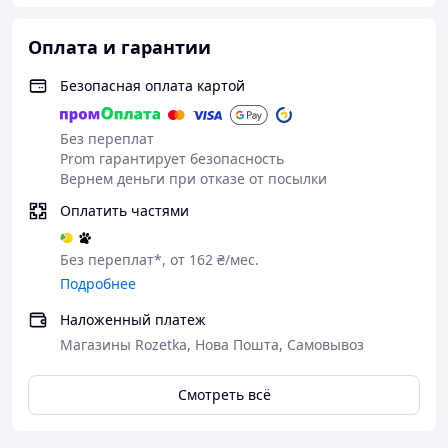
в путешествия.
Финал
Оплата и гарантии
Попрощайтесь с бритвой и ежедневным
Безопасная оплата картой
раздражением! Этот фотоэпилятор — ваша инвестиция
в гладкую кожу и уверенность в себе.
Без переплат
Характеристики товара
Prom гарантирует безопасность
Вернем деньги при отказе от посылки
Параметр
Значение
Оплатить частями
IPL (интенсивный
Технология
импульсный свет)
Без переплат*, от 162 ₴/мес.
Ресурс лампы
990 000 вспышек
Подробнее
Система охлаждения
Sapphire Ice Cooling
Наложенный платеж
Уровни мощности
5 уровней
Магазины Rozetka, Нова Пошта, Самовывоз
Режимы
Ручной и автоматический
Дисплей
ЖК (LCD)
Смотреть всё
Фотоэпилятор,
Комплектация
пылезащитная крышка-