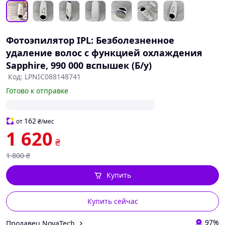
Фотоэпилятор IPL: Безболезненное
удаление волос с функцией охлаждения
Sapphire, 990 000 вспышек (Б/у)
Код: LPNIC088148741
Готово к отправке
162
от
₴
/мес
1 620
₴
1 800
₴
Купить
Купить сейчас
97%
Продавец NovaTech