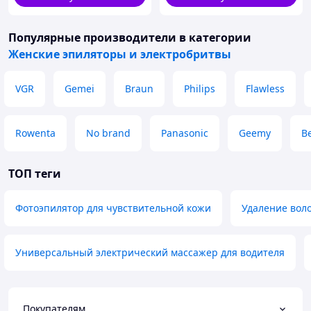
(УКР)
Популярные производители
в категории
Женские эпиляторы и электробритвы
VGR
Gemei
Braun
Philips
Flawless
Rowenta
No brand
Panasonic
Geemy
B
ТОП теги
Фотоэпилятор для чувствительной кожи
Удаление воло
Универсальный электрический массажер для водителя
Покупателям