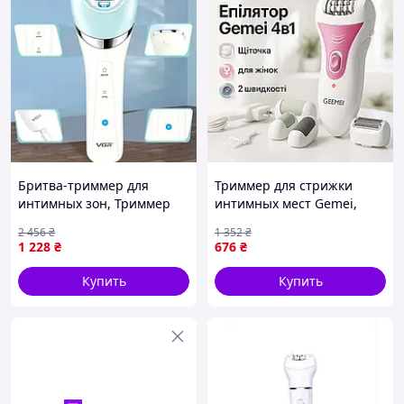
Бритва-триммер для
Триммер для стрижки
интимных зон, Триммер
интимных мест Gemei,
для зоны бикини женский,
Женский беспроводной
2 456
₴
1 352
₴
Эпилятор с
портативный эпилятор
1 228
₴
676
₴
водонепроницаемым
для тела PV-76
корпусом, FRC
Купить
Купить