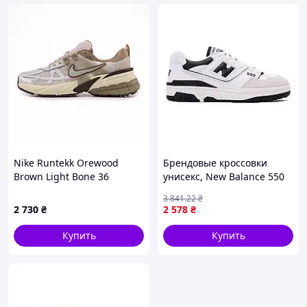
Nike Runtekk Orewood
Брендовые кроссовки
Brown Light Bone 36
унисекс, New Balance 550
Black Beige 36
3 841
.22
₴
2 730
₴
2 578
₴
Купить
Купить