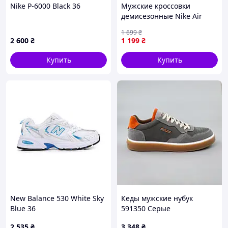
Nike P-6000 Black 36
Мужские кроссовки
демисезонные Nike Air
Max 95 Max 270, легкие
1 699
₴
белые 44 45 46
2 600
₴
1 199
₴
Купить
Купить
New Balance 530 White Sky
Кеды мужские нубук
Blue 36
591350 Серые
2 535
₴
3 348
₴