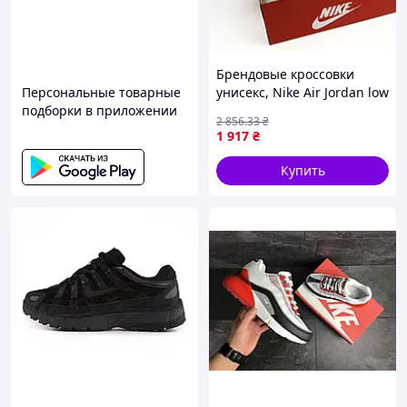
Брендовые кроссовки
Персональные товарные
унисекс, Nike Air Jordan low
подборки в приложении
x grey
2 856
.33
₴
1 917
₴
Купить