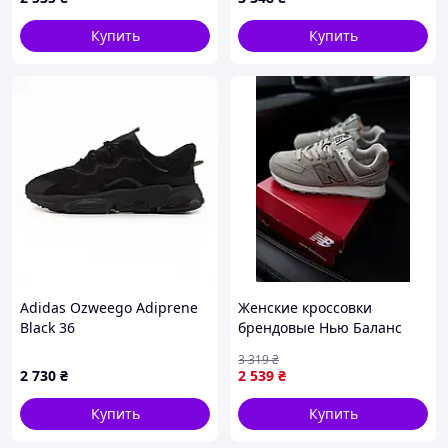
Купить
Купить
Adidas Ozweego Adiprene
Женские кроссовки
Black 36
брендовые Нью Баланс
серые с амортизацией
3 319
₴
New Balance Seli Жіночі
2 730
₴
2 539
₴
кросівки брендові Нью
Баланс сірі
Купить
Купить