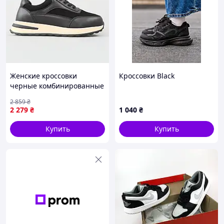
Женские кроссовки
Кроссовки Black
черные комбинированные
кожа замша демисезонные
2 859
₴
спортивные Seli Жіночі
2 279
₴
1 040
₴
кросівки чорні комбіновані
шкіра замша
Купить
Купить