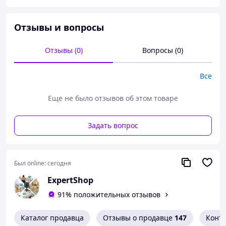
• Производитель: Вьетнам
• Материал: пресс кожа, подошва резина, в фирменных
Отзывы и вопросы
коробках. Отличное качество
• Размеры: 41-46р
41-26см, 42-26,5см, 43-27,5см, 44-28см, 45-28,5см, 46-
Отзывы (0)
Вопросы (0)
29см
Все
Еще не было отзывов об этом товаре
Задать вопрос
Был online:
сегодня
ExpertShop
91% положительных отзывов
Каталог продавца
Отзывы о продавце
147
Конт