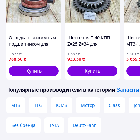
Отводка с выжимным
Шестерня Т-40 КПП
Шесте
подшипником для
Z=25 Z=34 для
МТЗ-1
трактора МТЗ
трактора запчасть для
ориги
1 577
₴
1 867
₴
7 319
₴
запчасть для
передачи мощности
тракт
788
.50
₴
933
.50
₴
3 659
.
сцепления и
мощн
трансмиссии
Купить
Купить
Популярные производители
в категории
Запасны
МТЗ
TTG
ЮМЗ
Мотор
Claas
Jo
Без бренда
TATA
Deutz-Fahr