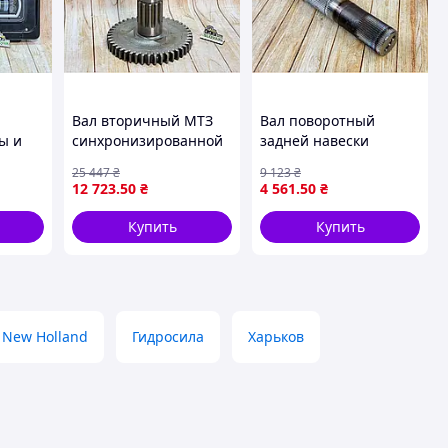
Вал вторичный МТЗ
Вал поворотный
ы и
синхронизированной
задней навески
-82 с
КПП запчасть для
МТЗ-1221 оригинал
25 447
₴
9 123
₴
иками
трактора надежная
запчасть для трактора
12 723
.50
₴
4 561
.50
₴
а
для замены и ремонта
с гарантией и
доставкой
Купить
Купить
New Holland
Гидросила
Харьков