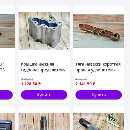
0 1
Крышка нижняя
Тяга навески короткая
МТЗ
гидрораспределителя
правая удлинитель
й
Т-25 утюг запчасть для
для тракторов МТЗ-80-
2 257
₴
4 283
₴
ремонта тракторов
82 кованая запчасть
1 128
.50
₴
2 141
.50
₴
для работы в полевых
оригинал
условиях
Купить
Купить