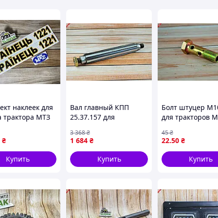
ект наклеек для
Вал главный КПП
Болт штуцер М1
а трактора МТЗ
25.37.157 для
для тракторов 
НЕЦЬ 1221 для
тракторов Т-25 и
соединительны
3 368
₴
45
₴
ления и защиты
двигателей Д-21 для
элемент с двумя
₴
1 684
₴
22
.50
₴
хности
передачи мощности
отверстиями
Купить
Купить
Купить