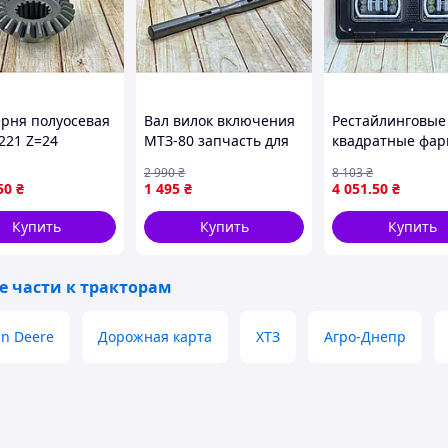
рня полуосевая
Вал вилок включения
Рестайлинговые
221 Z=24
МТЗ-80 запчасть для
квадратные фар
нал для
трактора
решетка для МТЗ
2 990
₴
8 103
₴
ора передачи
переключения
ДХО и поворотн
50
₴
1 495
₴
4 051
.50
₴
ости
передач оригинал Р.Б
для установки н
трактор
Купить
Купить
Купить
е части к тракторам
hn Deere
Дорожная карта
ХТЗ
Агро-Днепр