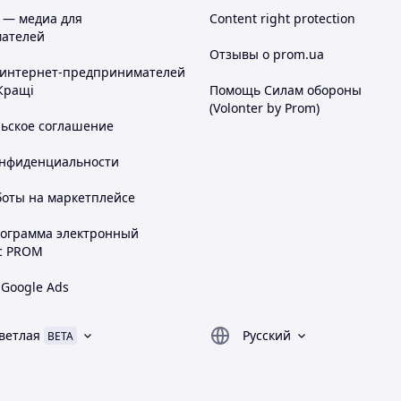
 — медиа для
Content right protection
ателей
Отзывы о prom.ua
 интернет-предпринимателей
Кращі
Помощь Силам обороны
(Volonter by Prom)
льское соглашение
онфиденциальности
боты на маркетплейсе
рограмма электронный
с PROM
 Google Ads
ветлая
Русский
BETA