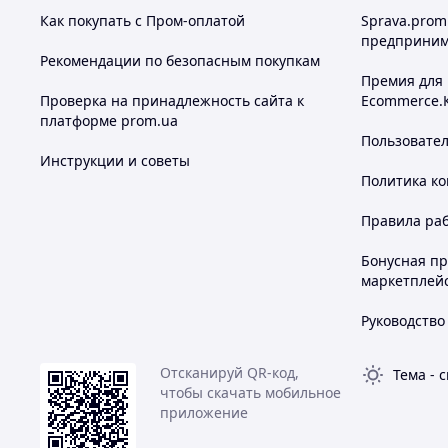
Как покупать с Пром-оплатой
Sprava.prom
предприним
Рекомендации по безопасным покупкам
Премия для
Проверка на принадлежность сайта к
Ecommerce.
платформе prom.ua
Пользовате
Инструкции и советы
Политика к
Правила ра
Бонусная п
маркетплей
Руководство
Отсканируй QR-код,
Тема
-
с
чтобы скачать мобильное
приложение