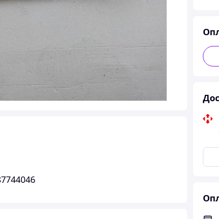
Оп
Дос
87744046
Опл