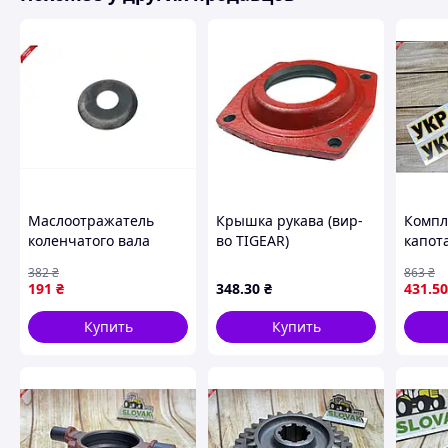
Маслоотражатель
Крышка рукава (вир-
Компл
коленчатого вала
во TIGEAR)
капот
передний 245-1005042
УКРАЇ
382
₴
863
₴
для автомобилей
оформ
191
₴
348
.30
₴
431
.50
предотвращает утечку
повер
масла
Купить
Купить