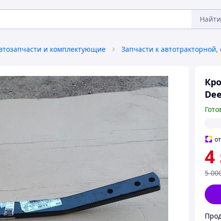
Найти
втозапчасти и комплектующие
Кро
Dee
Гото
о
4
5 00
Прод