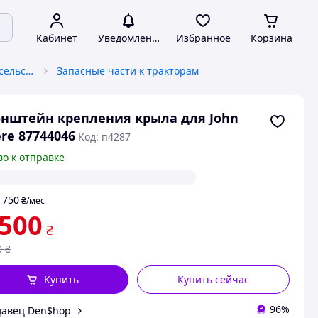
Кабинет
Уведомления
Избранное
Корзина
Запчасти к автотракторной, сельскохозяйственной спецтехнике
Запасные части к тракторам
нштейн крепления крыла для John
re 87744046
Код: п4287
во к отправке
750
т
₴
/мес
 500
₴
0
₴
Купить
Купить сейчас
96%
авец Den$hop